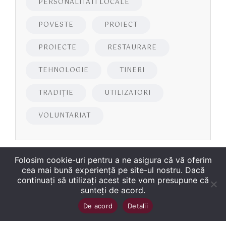
PERSONALITATI LOCALE
POVESTE
PROIECT
PROIECTE
RESTAURARE
TEHNOLOGIE
TINERI
TRADIȚIE
UTILIZATORI
VOLUNTARIAT
Folosim cookie-uri pentru a ne asigura că vă oferim
cea mai bună experiență pe site-ul nostru. Dacă
continuați să utilizați acest site vom presupune că
sunteți de acord.
Copyright
©
2026
Biblioteca Județeană
Sus
↑
De acord
Detalii
„George Bariţiu‟ Braşov
. Toate drepturile sunt