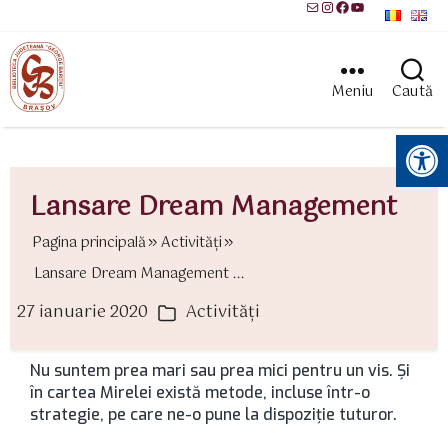
Mail
Instagram
Facebook
YouTube
Meniu
Caută
Instrumente pentru accesibilitate
Lansare Dream Management
Pagina principală
Activităţi
Lansare Dream Management ...
27 ianuarie 2020
Activităţi
ată
Categorii
rticol
Nu suntem prea mari sau prea mici pentru un vis. Și
în cartea Mirelei există metode, incluse într-o
strategie, pe care ne-o pune la dispoziție tuturor.