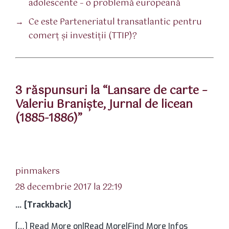
adolescente – o problemă europeană
→
Ce este Parteneriatul transatlantic pentru
comerţ şi investiţii (TTIP)?
3 răspunsuri la “Lansare de carte –
Valeriu Branişte, Jurnal de licean
(1885-1886)”
spune:
pinmakers
28 decembrie 2017 la 22:19
… [Trackback]
[…] Read More on|Read More|Find More Infos