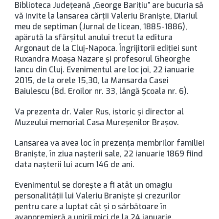
Biblioteca Judeţeană „George Bariţiu” are bucuria să
vă invite la lansarea cărţii Valeriu Branişte, Diariul
meu de septiman (Jurnal de licean, 1885-1886),
apărută la sfârşitul anului trecut la editura
Argonaut de la Cluj-Napoca. Îngrijitorii ediţiei sunt
Ruxandra Moaşa Nazare şi profesorul Gheorghe
Iancu din Cluj. Evenimentul are loc joi, 22 ianuarie
2015, de la orele 15,30, la Mansarda Casei
Baiulescu (Bd. Eroilor nr. 33, lângă Şcoala nr. 6).
Va prezenta dr. Valer Rus, istoric şi director al
Muzeului memorial Casa Mureşenilor Braşov.
Lansarea va avea loc în prezenţa membrilor familiei
Branişte, în ziua naşterii sale, 22 ianuarie 1869 fiind
data naşterii lui acum 146 de ani.
Evenimentul se doreşte a fi atât un omagiu
personalităţii lui Valeriu Branişte şi crezurilor
pentru care a luptat cât şi o sărbătoare în
avanpremieră a unirii mici de la 24 ianuarie.