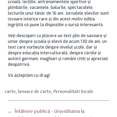
şcoală, lecţiile, antrenamentele sportive şi
plimbările, vacanţele, balurile, spectacolele,
lecturile unui tânăr de 16 ani. Jurnalele elevilor sunt
izvoare istorice rare şi din acest motiv ediţia
îngrijită vă pune la dispoziţie o sursă interesantă.
Veţi descoperi cu plăcere un text plin de savoare şi
umor despre şcoala şi elevii de acum 130 de ani, un
text care vorbeşte despre nivelul şcolii, dar şi
despre educaţia interculturală, despre cărţile şi
autorii germani, maghiari şi români citiţi şi apreciaţi
deopotrivă.
Vă aşteptăm cu drag!
carte
,
lansare de carte
,
Personalitati locale
tichete
←
Întâlnire publică – Graviditatea la