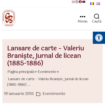
Mail
Instagram
Facebook
YouTube
Meniu
Caută
Instrumente pentru accesibilitate
Lansare de carte – Valeriu
Branişte, Jurnal de licean
(1885-1886)
Pagina principală
Evenimente
Lansare de carte – Valeriu Branişte, Jurnal de licean
(1885-1886) ...
19 ianuarie 2015
Evenimente
ată
Categorii
rticol