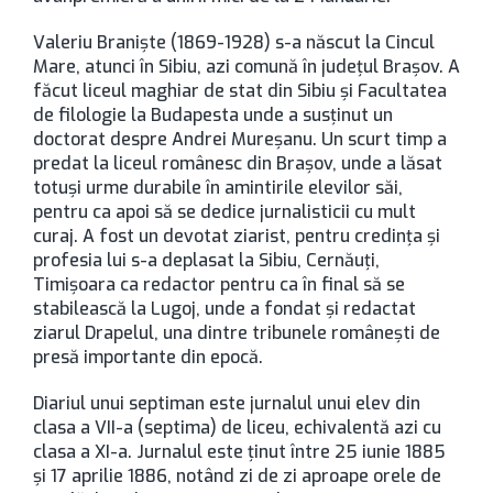
Valeriu Branişte (1869-1928) s-a născut la Cincul
Mare, atunci în Sibiu, azi comună în judeţul Braşov. A
făcut liceul maghiar de stat din Sibiu şi Facultatea
de filologie la Budapesta unde a susţinut un
doctorat despre Andrei Mureşanu. Un scurt timp a
predat la liceul românesc din Braşov, unde a lăsat
totuşi urme durabile în amintirile elevilor săi,
pentru ca apoi să se dedice jurnalisticii cu mult
curaj. A fost un devotat ziarist, pentru credinţa şi
profesia lui s-a deplasat la Sibiu, Cernăuţi,
Timişoara ca redactor pentru ca în final să se
stabilească la Lugoj, unde a fondat şi redactat
ziarul Drapelul, una dintre tribunele româneşti de
presă importante din epocă.
Diariul unui septiman este jurnalul unui elev din
clasa a VII-a (septima) de liceu, echivalentă azi cu
clasa a XI-a. Jurnalul este ţinut între 25 iunie 1885
şi 17 aprilie 1886, notând zi de zi aproape orele de