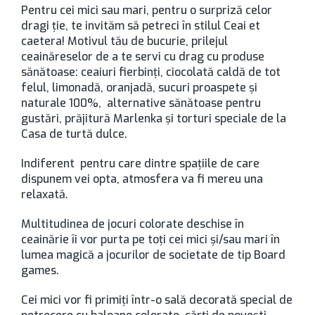
Pentru cei mici sau mari, pentru o surpriză celor
dragi ție, te invităm să petreci în stilul Ceai et
caetera! Motivul tău de bucurie, prilejul
ceainăreselor de a te servi cu drag cu produse
sănătoase: ceaiuri fierbinți, ciocolată caldă de tot
felul, limonadă, oranjadă, sucuri proaspete și
naturale 100%, alternative sănătoase pentru
gustări, prăjitură Marlenka și torturi speciale de la
Casa de turtă dulce.
Indiferent pentru care dintre spațiile de care
dispunem vei opta, atmosfera va fi mereu una
relaxată.
Multitudinea de jocuri colorate deschise în
ceainărie îi vor purta pe toți cei mici și/sau mari în
lumea magică a jocurilor de societate de tip Board
games.
Cei mici vor fi primiți într-o sală decorată special de