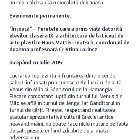
un ceai cald sau la o ciocolată delicioasă.
Evenimente permanente:
“În joacă” – Peretele care a prins viață datorită
elevilor clasei a IX-a arhitectură de la Liceul de
arte plastice Hans Mattis-Teutsch, coordonați de
doamna profesoară Cristina Lorincz
Începând cu Iulie 2015
Lucrarea reprezintă înfruntarea dintre cei doi
șahiști înfățisați prin cunoscutele lucrări de artă:
Venus din Milo și Gânditorul de la Hamangia.
Fiecare combatant luptă din turnul lui, Venus din
Milo se află în turnul de Jenga, iar Gânditorul în
turnul de cărți. Firește, respectând realitatea,
statuia reprezentativă culturii Greciei antice,
neavând mâini, nu poate face nicio mutare pe tabla
de șah, piesele ei fiind zdrobite de armata
adversarului.