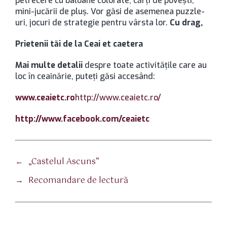
petrecere cu baloane colorate, cărți de povești,
mini-jucării de pluș. Vor găsi de asemenea puzzle-
uri, jocuri de strategie pentru vârsta lor.
Cu drag,
Prietenii tăi de la
Ceai et caetera
Mai multe detalii
despre toate activitățile care au
loc în ceainărie, puteți găsi accesând:
www.ceaietc.ro
http://www.ceaietc.ro/
http://www.facebook.com/ceaietc
←
„Castelul Ascuns”
→
Recomandare de lectură