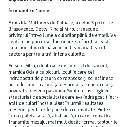
Începând cu 1 iunie
Expoziția Multivers de Culoare, a celor 3 pictorițe
Brașovence, Getty, Rina și Miro, transpune
privitorul într-o lume a culorilor plină de emoții. Vă
invităm pe parcursul lunii iunie, să faceți această
călătorie plină de pasiune, în Ceainăria Ceai et
caetera pentru a trăi intens culorile.
Eu sunt Miro, o iubitoare de culori și de oameni,
mămica Odaia cu picturi, locul în care cei
îndrăgostiți de pictură se regăsesc și se-ntâlnesc
periodic pentru a învăța despre artă și pentru a-și
povesti și desena pasiunea. Sunt un fost inginer
structurist de specialitate care s-a îndrăgostit într-
atât de culori încât a lăsat în urmă realitatea
meseriei pentru zile pline de creativitate. Pictez
într-o paleta solară, abstractă, în care cromatica
transmite mesajul mai mult decât forma, tablourile