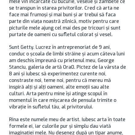
mele vin încărcate cu bucurie, veselie și zâmbete ce
se transpun în starea privitorilor. Cred că arta ne
face mai frumoși și mai buni și ar trebui să faca
parte din viața noastră zilnică, motiv pentru care
picturile mele ajung cel mai des pe tricouri și sunt
purtate de oameni cu sufletul colorat și vesel.
Sunt Getty. Lucrez în antreprenoriat de 9 ani,
conduc o școala de limbi străine și acum câteva luni
am deschis împreună cu prietenul meu, George
Stanciu, galeria de artă Ora0. Pictez de la vârsta de
8 ani și iubesc să experimentez curente noi,
constraste noi, teme noi, pentru că mereu mă
inspiră alți și alți oameni, alte emoții sau alte
culturi. Arta pentru mine își atinge scopul în
momentul în care mișcarea de pensula trimite o
vibrație în sufletul tău, al privitorului.
Rina este numele meu de artist. Iubesc arta în toate
formele ei, iar culorile pur și simplu dau viată
imaginației mele. Nu desenez după un tipar anume,