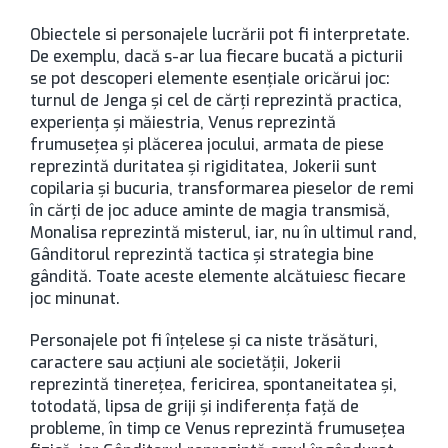
Obiectele si personajele lucrării pot fi interpretate.
De exemplu, dacă s-ar lua fiecare bucată a picturii
se pot descoperi elemente esențiale oricărui joc:
turnul de Jenga și cel de cărți reprezintă practica,
experiența și măiestria, Venus reprezintă
frumusețea și plăcerea jocului, armata de piese
reprezintă duritatea și rigiditatea, Jokerii sunt
copilaria și bucuria, transformarea pieselor de remi
în cărți de joc aduce aminte de magia transmisă,
Monalisa reprezintă misterul, iar, nu în ultimul rand,
Gânditorul reprezintă tactica și strategia bine
gândită. Toate aceste elemente alcătuiesc fiecare
joc minunat.
Personajele pot fi înțelese și ca niste trăsături,
caractere sau acțiuni ale societății, Jokerii
reprezintă tinerețea, fericirea, spontaneitatea și,
totodată, lipsa de griji și indiferența față de
probleme, în timp ce Venus reprezintă frumusețea