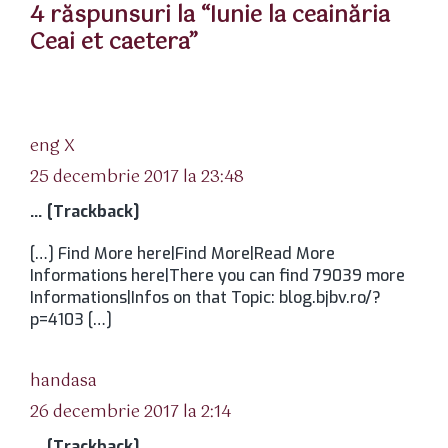
4 răspunsuri la “Iunie la ceainăria
Ceai et caetera”
spune:
eng X
25 decembrie 2017 la 23:48
… [Trackback]
[…] Find More here|Find More|Read More
Informations here|There you can find 79039 more
Informations|Infos on that Topic: blog.bjbv.ro/?
p=4103 […]
spune:
handasa
26 decembrie 2017 la 2:14
… [Trackback]