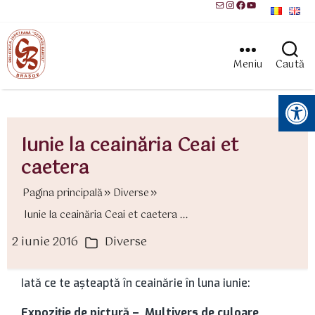
Mail
Instagram
Facebook
YouTube
Meniu
Caută
Instrumente pentru accesibilitate
Iunie la ceainăria Ceai et
caetera
Pagina principală
Diverse
Iunie la ceainăria Ceai et caetera ...
2 iunie 2016
Diverse
ată
Categorii
rticol
Iată ce te aşteaptă în ceainărie în luna iunie:
Expoziţie de pictură – Multivers de culoare