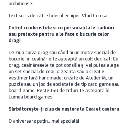
ambițioase.
text scris de către liderul echipei, Vlad Comșa.
Colțul cu idei istețe și cu personalitate: cadouri
sau pretexte pentru a le face o bucurie celor
dragi
De ziua cuiva drag sau când ai un motiv special de
bucurie, în ceainărie te așteaptă un colț dedicat. Cu
drag, ceainăresele te pot consilia și vei putea alege
un set special de ceai, o geantă sau o creație
vestimentară handmade, create de Atelier M, un
puzzle sau un joc de societate de tip card game sau
board game. Peste 150 de titluri te așteaptă în
Lumea board games.
Sărbătorește-ți ziua de naștere la Ceai et caetera
O aniversare puțin…mai specială!