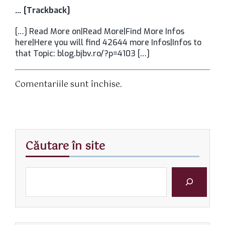
… [Trackback]
[…] Read More on|Read More|Find More Infos
here|Here you will find 42644 more Infos|Infos to
that Topic: blog.bjbv.ro/?p=4103 […]
Comentariile sunt închise.
Căutare în site