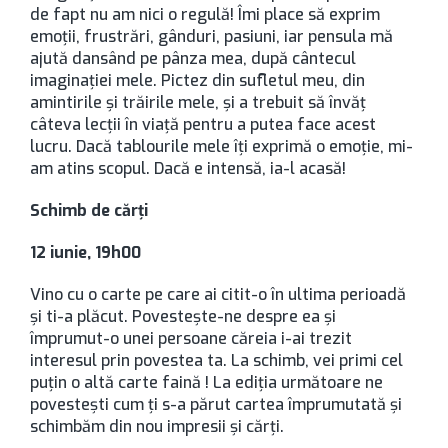
de fapt nu am nici o regulă! Îmi place să exprim
emoții, frustrări, gânduri, pasiuni, iar pensula mă
ajută dansând pe pânza mea, după cântecul
imaginației mele. Pictez din sufletul meu, din
amintirile și trăirile mele, și a trebuit să învăț
câteva lecții în viață pentru a putea face acest
lucru. Dacă tablourile mele îți exprimă o emoție, mi-
am atins scopul. Dacă e intensă, ia-l acasă!
Schimb de cărţi
12 iunie, 19h00
Vino cu o carte pe care ai citit-o în ultima perioadă
și ti-a plăcut. Povestește-ne despre ea și
împrumut-o unei persoane căreia i-ai trezit
interesul prin povestea ta. La schimb, vei primi cel
puțin o altă carte faină ! La ediția următoare ne
povestești cum ți s-a părut cartea împrumutată și
schimbăm din nou impresii și cărți.