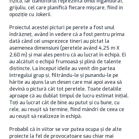
fizică, iar Gânditorul reprezintă omul îngândurat,
grijuliu, cel care planifică fiecare mișcare, fiind in
opoziție cu Jokerii.
Proiectul acestei picturi pe perete a fost unul
îndrăzneț, având în vedere că a fost pentru prima
dată când cei unsprezece tineri au pictat la
asemenea dimensiuni (peretele având 4,25 m X
2,60 m) și mai ales pentru că au lucrat în echipă. Ei
au alcătuit o echipă frumoasă și plină de talente
distincte. La început ideile au venit din partea
întregului grup și, filtrându-le și punandu-le pe
hârtie au ajuns la un desen care mai apoi avea să
devină o pictură cât tot peretele. Toate detaliile
aproape că au dublat timpul de lucru estimat inițial.
Toți au lucrat cât de bine au putut și cu bune, cu
rele, au reușit să termine, fiind mândri de ceea ce
au reușit să realizeze în echipă.
Probabil că in viitor se vor putea ocupa și de alte
proiecte la fel de provocatoare sau chiar mai