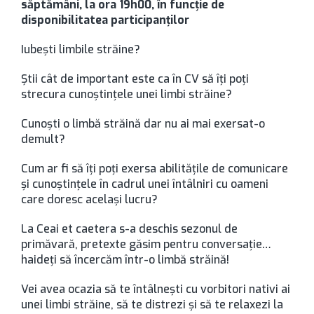
săptămâni, la ora 19h00, în funcție de
disponibilitatea participanților
Iubești limbile străine?
Știi cât de important este ca în CV să îți poți
strecura cunoștințele unei limbi străine?
Cunoști o limbă străină dar nu ai mai exersat-o
demult?
Cum ar fi să îți poți exersa abilitățile de comunicare
și cunoștințele în cadrul unei întâlniri cu oameni
care doresc același lucru?
La Ceai et caetera s-a deschis sezonul de
primăvară, pretexte găsim pentru conversație…
haideți să încercăm într-o limbă străină!
Vei avea ocazia să te întâlnești cu vorbitori nativi ai
unei limbi străine, să te distrezi și să te relaxezi la