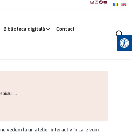
Mail
Instagram
Facebook
YouTube
Biblioteca digitală
Contact
Instrumente pentru accesibilitate
aiului ...
 ne vedem la un atelier interactiv în care vom