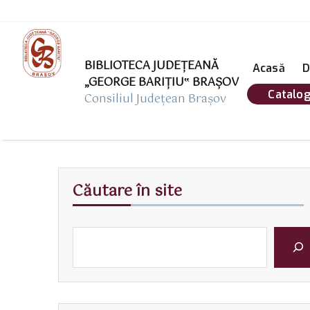
BIBLIOTECA JUDEȚEANĂ
Acasă
D
„GEORGE BARIŢIU‟ BRAŞOV
Catalog
Consiliul Județean Brașov
Căutare în site