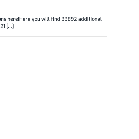
ns here|Here you will find 33892 additional
021 […]