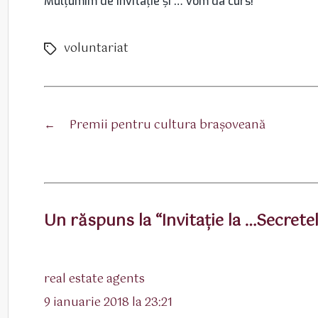
Mulțumim de invitație și … vom da curs!
voluntariat
Etichete
←
Premii pentru cultura braşoveană
Un răspuns la “Invitație la …Secretel
spune:
real estate agents
9 ianuarie 2018 la 23:21