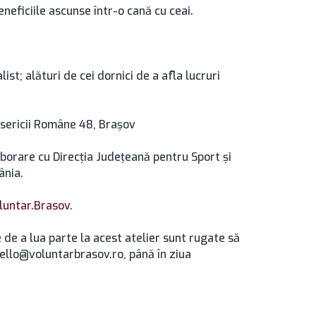
eneficiile ascunse într-o cană cu ceai.
st; alături de cei dornici de a afla lucruri
isericii Române 48, Brașov
laborare cu Direcţia Judeţeană pentru Sport şi
ânia.
luntar.Brasov
.
 de a lua parte la acest atelier sunt rugate să
ello@voluntarbrasov.ro, până în ziua