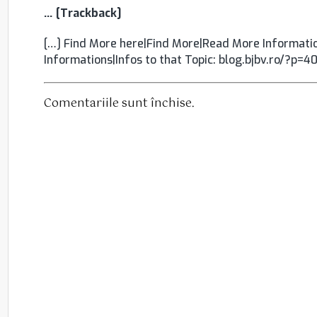
… [Trackback]
[…] Find More here|Find More|Read More Informatio
Informations|Infos to that Topic: blog.bjbv.ro/?p=4
Comentariile sunt închise.