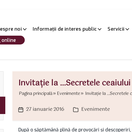
espre noi
Informații de interes public
Servicii
 online
Invitație la …Secretele ceaiului
Pagina principală
Evenimente
Invitație la …Secretele ce
27 ianuarie 2016
Evenimente
Dată
Categorii
articol
După o săptămână plină de provocări și descoperiri,