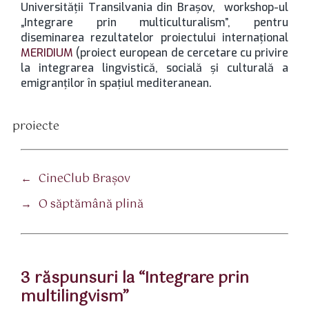
Universităţii Transilvania din Braşov, workshop-ul
„Integrare prin multiculturalism”, pentru
diseminarea rezultatelor proiectului internaţional
MERIDIUM
(proiect european de cercetare cu privire
la integrarea lingvistică, socială şi culturală a
emigranţilor în spaţiul mediteranean.
proiecte
tichete
←
CineClub Braşov
→
O săptămână plină
3 răspunsuri la “Integrare prin
multilingvism”