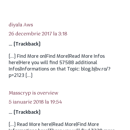
spune:
diyala Aws
26 decembrie 2017 la 3:18
… [Trackback]
[…] Find More on|Find More|Read More Infos
here|Here you will find 57588 additional
Infos|Informations on that Topic: blog.bjbv.ro/?
p=2123 […]
spune:
Masscryp is overview
5 ianuarie 2018 la 19:54
… [Trackback]
[…] Read More here|Read More|Find More