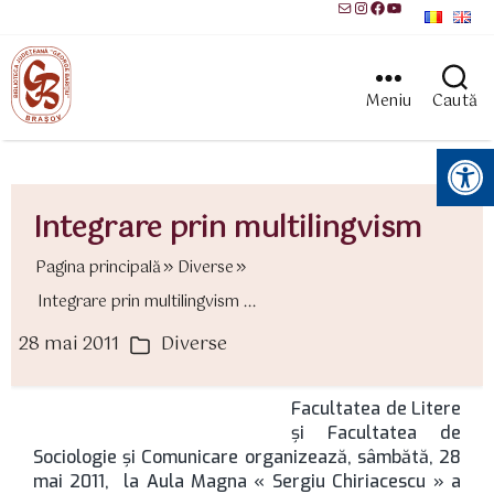
Mail
Instagram
Facebook
YouTube
Meniu
Caută
Instrumente pentru accesibilitate
Integrare prin multilingvism
Pagina principală
Diverse
Integrare prin multilingvism ...
28 mai 2011
Diverse
ată
Categorii
rticol
Facultatea de Litere
şi Facultatea de
Sociologie şi Comunicare organizează, sâmbătă, 28
mai 2011, la Aula Magna « Sergiu Chiriacescu » a