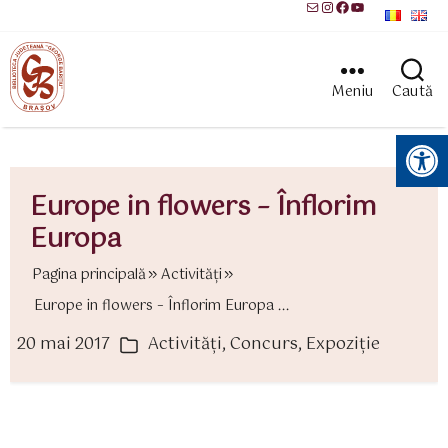
Mail
Instagram
Facebook
YouTube
Meniu
Caută
Instrumente pentru accesibilitate
Europe in flowers – Înflorim
Europa
Pagina principală
Activităţi
Europe in flowers – Înflorim Europa ...
20 mai 2017
Activităţi
,
Concurs
,
Expoziție
ată
Categorii
rticol