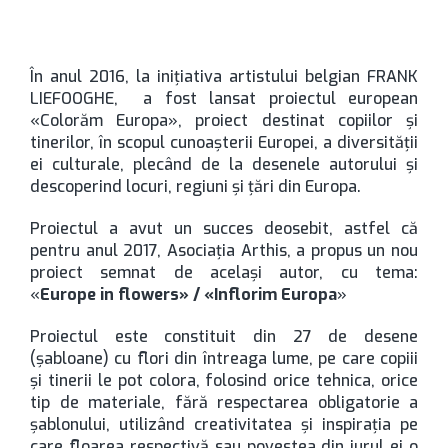
În anul 2016, la inițiativa artistului belgian FRANK
LIEFOOGHE, a fost lansat proiectul european
«Colorăm Europa», proiect destinat copiilor și
tinerilor, în scopul cunoașterii Europei, a diversității
ei culturale, plecând de la desenele autorului și
descoperind locuri, regiuni și țări din Europa.
Proiectul a avut un succes deosebit, astfel că
pentru anul 2017, Asociația Arthis, a propus un nou
proiect semnat de același autor, cu tema:
«
Europe in flowers» / «Inflorim Europa
»
Proiectul este constituit din 27 de desene
(șabloane) cu flori din întreaga lume, pe care copiii
și tinerii le pot colora, folosind orice tehnica, orice
tip de materiale, fără respectarea obligatorie a
șablonului, utilizând creativitatea și inspirația pe
care floarea respectivă sau povestea din jurul ei o