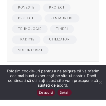
POVESTE
PROIECT
PROIECTE
RESTAURARE
TEHNOLOGIE
TINERI
TRADIȚIE
UTILIZATORI
VOLUNTARIAT
Folosim cookie-uri pentru a ne asigura că vă oferim
cea mai bună experiență pe site-ul nostru. Dacă
continuați să utilizați acest site vom presupune că
sunteți de acord.
Copyright
©
2026
Biblioteca Județeană
Sus
↑
De acord
Detalii
„George Bariţiu‟ Braşov
. Toate drepturile sunt
rezervate.
Site dezvoltat de WMT
.