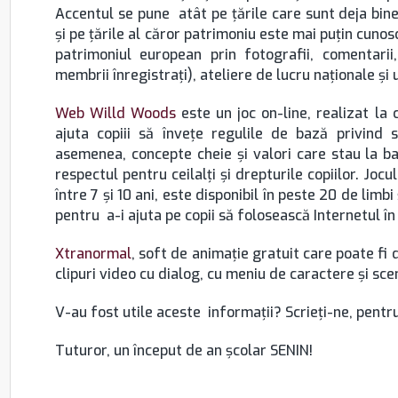
Accentul se pune atât pe ţările care sunt deja bine
şi pe ţările al căror patrimoniu este mai puţin cunos
patrimoniul european prin fotografii, comentarii,
membrii înregistraţi), ateliere de lucru naţionale şi
Web Willd Woods
este un joc on-line, realizat la 
ajuta copiii să înveţe regulile de bază privind
asemenea, concepte cheie şi valori care stau la ba
respectul pentru ceilalţi şi drepturile copiilor. Jocu
între 7 şi 10 ani, este disponibil în peste 20 de limb
pentru a-i ajuta pe copii să folosească Internetul în
Xtranormal
, soft de animaţie gratuit care poate fi 
clipuri video cu dialog, cu meniu de caractere şi sc
V-au fost utile aceste informaţii? Scrieţi-ne, pentru
Tuturor, un început de an şcolar SENIN!