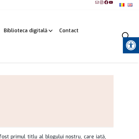
Mail
Instagram
Facebook
YouTube
Biblioteca digitală
Contact
Instrumente pentru accesibilitate
ost primul titlu al blogului nostru, care iată,