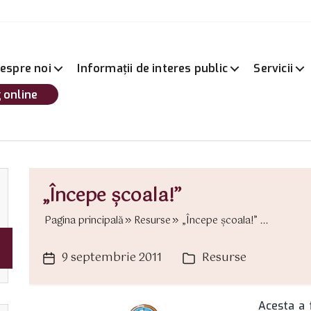
espre noi
Informații de interes public
Servicii
 online
„Începe şcoala!”
Pagina principală
Resurse
„Începe şcoala!” ...
9 septembrie 2011
Resurse
Dată
Categorii
articol
Acesta a f