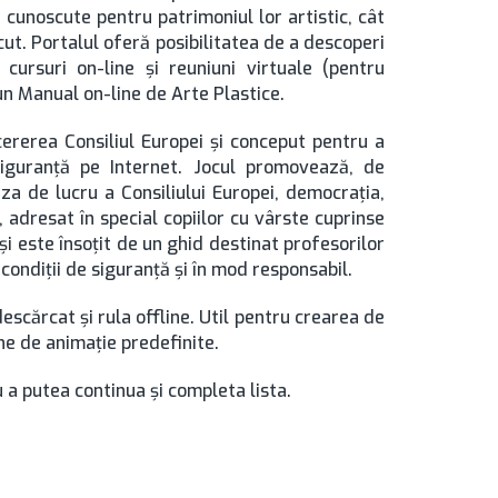
 cunoscute pentru patrimoniul lor artistic, cât
cut. Portalul oferă posibilitatea de a descoperi
 cursuri on-line şi reuniuni virtuale (pentru
 un Manual on-line de Arte Plastice.
cererea Consiliul Europei şi conceput pentru a
 siguranţă pe Internet. Jocul promovează, de
za de lucru a Consiliului Europei, democraţia,
l, adresat în special copiilor cu vârste cuprinse
i şi este însoţit de un ghid destinat profesorilor
 condiţii de siguranţă şi în mod responsabil.
descărcat şi rula offline. Util pentru crearea de
ene de animaţie predefinite.
 a putea continua şi completa lista.