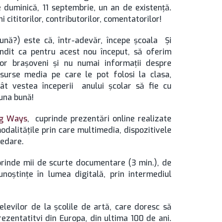
e duminică, 11 septembrie, un an de existenţă.
ni cititorilor, contributorilor, comentatorilor!
ună?) este că, într-adevăr, începe şcoala Şi
dit ca pentru acest nou început, să oferim
lor braşoveni şi nu numai informaţii despre
surse media pe care le pot folosi la clasa,
cât vestea începerii anului şcolar să fie cu
una bună!
ng Ways
, cuprinde prezentări online realizate
odalităţile prin care multimedia, dispozitivele
redare.
uprinde mii de scurte documentare (3 min.), de
noştinţe în lumea digitală, prin intermediul
levilor de la şcolile de artă, care doresc să
ezentatitvi din Europa, din ultima 100 de ani.