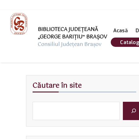
BIBLIOTECA JUDEȚEANĂ
Acasă
D
„GEORGE BARIŢIU‟ BRAŞOV
Catalog
Consiliul Județean Brașov
Căutare în site