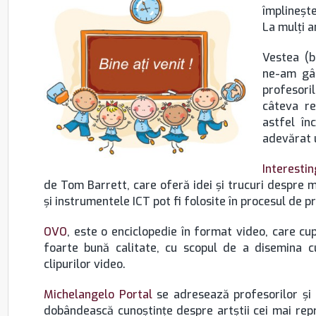
împlineşt
La mulţi a
Vestea (b
ne-am gân
profesori
câteva re
astfel în
adevărat 
Interesti
de Tom Barrett, care oferă idei şi trucuri despre m
şi instrumentele ICT pot fi folosite în procesul de p
OVO
, este o enciclopedie în format video, care c
foarte bună calitate, cu scopul de a disemina cu
clipurilor video.
Michelangelo Portal
se adresează profesorilor şi e
dobândească cunoştinţe despre artştii cei mai repr