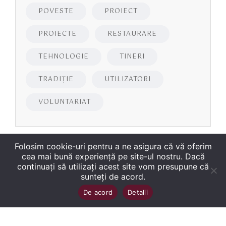
POVESTE
PROIECT
PROIECTE
RESTAURARE
TEHNOLOGIE
TINERI
TRADIȚIE
UTILIZATORI
VOLUNTARIAT
Folosim cookie-uri pentru a ne asigura că vă oferim
cea mai bună experiență pe site-ul nostru. Dacă
continuați să utilizați acest site vom presupune că
sunteți de acord.
Copyright
©
2026
Biblioteca Județeană
Sus
↑
De acord
Detalii
„George Bariţiu‟ Braşov
. Toate drepturile sunt
rezervate.
Site dezvoltat de WMT
.