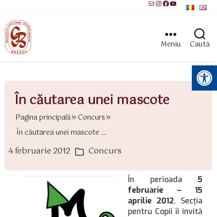
Mail
Instagram
Facebook
YouTube
Meniu
Caută
Instrumente pentru accesibilitate
În căutarea unei mascote
Pagina principală
Concurs
În căutarea unei mascote ...
4 februarie 2012
Concurs
ată
Categorii
rticol
În perioada
5
februarie – 15
aprilie 2012
, Secţia
pentru Copii îi invită