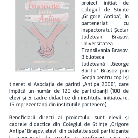
Colegiul de Științe
„Grigore Antipa”, în
parteneriat cu
Inspectoratul Școlar
Județean Brașov,
Universitatea
Transilvania Brașov,
Biblioteca
Județeană „George
Barițiu” Brașov prin
Secția pentru copii și
tineret și Asociația de părinți „Antipa 2008”, care
implică un număr de 120 de participanți (100 de
elevi și 5 cadre didactice din instituția inițiatoare,
15 reprezentanți din instituțiile partenere).
Beneficiarii direcți ai proiectului sunt elevii și
cadrele didactice din Colegiul de Științe „Grigore
Antipa” Brașov, elevii din celelalte scoli participante
la concursul de creație și profesorii care le