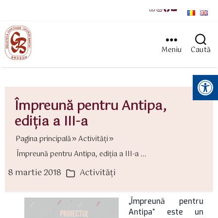
Mail
Instagram
Facebook
YouTube
Meniu
Caută
Instrumente pentru accesibilitate
Împreună pentru Antipa,
ediția a III-a
Pagina principală
Activităţi
Împreună pentru Antipa, ediția a III-a ...
8 martie 2018
Activităţi
ată
Categorii
rticol
„Împreună pentru
Antipa” este un
proiect inițiat de