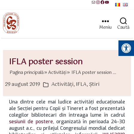
Mail
Instagram
Facebook
YouTube
Meniu
Caută
Instrumente pentru accesibilitate
IFLA poster session
Pagina principală
Activităţi
IFLA poster session ...
29 august 2019
Activităţi
,
IFLA
,
Știri
ată
Categorii
rticol
Una dintre cele mai ludice activități educaționale
ale Secției pentru Copii și Tineret a fost prezentată
colegilor bibliotecari din întreaga lume în cadrul
sesiunii de postere
, organizată în perioada 24-30
august a.c., cu prilejul Congresului mondial dedicat