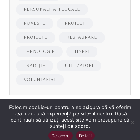
PERSONALITATI LOCALE
POVESTE
PROIECT
PROIECTE
RESTAURARE
TEHNOLOGIE
TINERI
TRADIȚIE
UTILIZATORI
VOLUNTARIAT
Folosim cookie-uri pentru a ne asigura că vă oferim
cea mai bună experiență pe site-ul nostru. Dacă
continuați să utilizați acest site vom presupune că
sunteți de acord.
Copyright
©
2026
Biblioteca Județeană
Sus
↑
De acord
Detalii