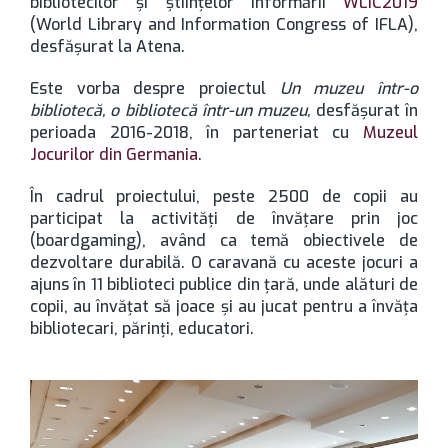
bibliotecilor și științelor informării
WLIC2019
(World Library and Information Congress of IFLA),
desfășurat la Atena.
Este vorba despre proiectul
Un muzeu într-o
bibliotecă, o bibliotecă într-un muzeu,
desfășurat în
perioada 2016-2018, în parteneriat cu
Muzeul
Jocurilor din Germania
.
În cadrul proiectului, peste 2500 de copii au
participat la activități de învățare prin joc
(boardgaming), având ca temă obiectivele de
dezvoltare durabilă. O caravană cu aceste jocuri a
ajuns în 11 biblioteci publice din țară, unde alături de
copii, au învățat să joace și au jucat pentru a învăța
bibliotecari, părinți, educatori.