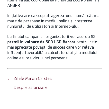
România sub coordonarea Fundaţiei EOS România şi
ANBPR
Iniţiativa are ca scop atragerea unui număr cât mai
mare de persoane în mediul online şi creşterea
numărului de utilizatori ai Internet-ului.
La finalul campaniei, organizatorii vor acorda
10
premii în valoare de 500 USD fiecare
pentru cele
mai apreciate poveşti de succes care vor releva
influenţa favorabilă a calculatorului şi a mediului
online asupra vieţii unei persoane.
←
Zilele Miron Cristea
→
Despre salarizare