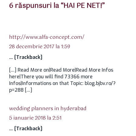
6 răspunsuri la “HAI PE NET!”
spune:
http://www.alfa-concept.com/
28 decembrie 2017 la 1:59
… [Trackback]
[…] Read More on|Read More|Read More Infos
here|There you will find 73366 more
Infos|Informations on that Topic: blog.bjbv.ro/?
p=288 […]
spune:
wedding planners in hyderabad
5 ianuarie 2018 la 2:51
… [Trackback]