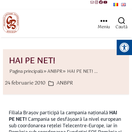
Mail
Instagram
Facebook
YouTube
Meniu
Caută
Instrumente pentru accesibilitate
HAI PE NET!
Pagina principală
ANBPR
HAI PE NET! ...
24 februarie 2010
ANBPR
ată
Categorii
rticol
Filiala Braşov participă la campania naţională
HAI
PE NET!
Campania se desfăşoară
la nivel european
sub coordonarea reţelei Telecentre-Europe, iar în