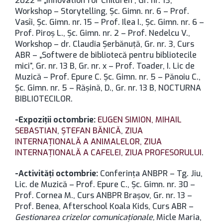
2022 – „Innovation for Children”, Gr. nr. 13,
Workshop – Storytelling, Şc. Gimn. nr. 6 – Prof.
Vasîi, Şc. Gimn. nr. 15 – Prof. Ilea I., Şc. Gimn. nr. 6 –
Prof. Piroş L., Şc. Gimn. nr. 2 – Prof. Nedelcu V.,
Workshop – dr. Claudia Şerbănuţă, Gr. nr. 3, Curs
ABR – „Softwere de bibliotecă pentru bibliotecile
mici”, Gr. nr. 13 B, Gr. nr. x – Prof. Toader, I. Lic de
Muzică – Prof. Epure C. Şc. Gimn. nr. 5 – Pănoiu C.,
Şc. Gimn. nr. 5 – Răşină, D., Gr. nr. 13 B, NOCTURNA
BIBLIOTECILOR.
-Expoziţii octombrie:
EUGEN SIMION,
MIHAIL
SEBASTIAN
,
ŞTEFAN BĂNICĂ
,
ZIUA
INTERNAŢIONALĂ A ANIMALELOR,
ZIUA
INTERNAŢIONALĂ A CAFELEI,
ZIUA PROFESORULUI
.
-Activităţi octombrie:
Conferința ANBPR – Tg. Jiu,
Lic. de Muzică – Prof. Epure C., Șc. Gimn. nr. 30 –
Prof. Cornea M., Curs ANBPR Brașov, Gr. nr. 13 –
Prof. Benea, Afterschool Koala Kids, Curs ABR –
Gestionarea crizelor comunicaționale,
Micle Maria,