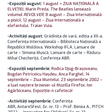
-Expoziţii august:
1 august
–
ZIUA NAŢIONALĂ A
ELVEŢIEI
,
Marin Preda,
The Beatles lansează
volumul
REVOLVER
,
8 august – Ziua Internaţională
a pisicii,
12 august – Ziua Internaţională a
elefantului
,
Traian Vuia.
-Activităţi august:
Grădiniţa de vară, ediţia a XII-a,
Comferinţa Internaţională – Biblioteca Naţională a
Republicii Moldova, Workshop IFLA, Lansare de
carte – Simona Muscă, Lansare de carte – Răducu
Mihai Checheriţă, Conferinţa ABR.
-Expoziţii septembrie:
Rodica Ojog-Braşoveanu,
Bogdan Petriceicu Haşdeu,
Anca Parghel
,
14
septembrie – Ziua Muntelui,
23 septembrie 2002 –
a luat naştere browser-ul Mozilla Firefox,
Ion
Agârbiceanu,
Expoziţie-n cafetecă!
-Activităţi septembrie:
Conferinţa
ABR
,
AntareSFest, Gr. nr. 13 – Prof. Benea A., PITCH