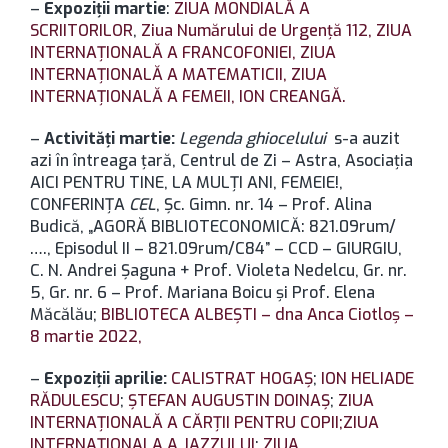
–
Expoziţii martie
:
ZIUA MONDIALĂ A
SCRIITORILOR
,
Ziua Numărului de Urgenţă 112,
ZIUA
INTERNAŢIONALĂ A FRANCOFONIEI, ZIUA
INTERNAŢIONALĂ A MATEMATICII,
ZIUA
INTERNAŢIONALĂ A FEMEII,
ION CREANGĂ.
–
Activităţi martie:
Legenda ghiocelului
s-a auzit
azi în întreaga ţară, Centrul de Zi – Astra, Asociaţia
AICI PENTRU TINE, LA MULŢI ANI, FEMEIE!,
CONFERINŢA
CEL
, Şc. Gimn. nr. 14 – Prof. Alina
Budică, „AGORĂ BIBLIOTECONOMICĂ: 821.09rum/
…., Episodul II – 821.09rum/C84” – CCD – GIURGIU,
C. N. Andrei Şaguna + Prof. Violeta Nedelcu, Gr. nr.
5, Gr. nr. 6 – Prof. Mariana Boicu şi Prof. Elena
Măcălău;
BIBLIOTECA ALBEŞTI – dna Anca Ciotloş –
8 martie
2022,
–
Expoziţii aprilie:
CALISTRAT HOGAȘ
;
ION HELIADE
RĂDULESCU
;
ȘTEFAN AUGUSTIN DOINAȘ
;
ZIUA
INTERNAȚIONALĂ A CĂRȚII PENTRU COPII;
ZIUA
INTERNAȚIONALA A JAZZULUI
;
ZIUA