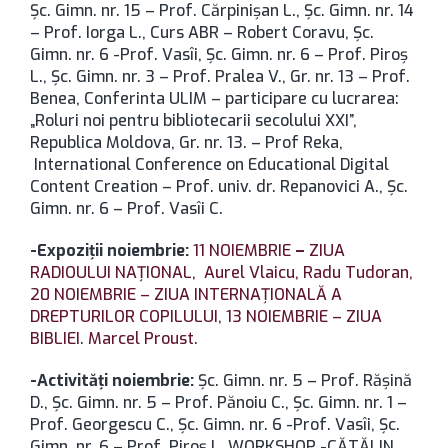
Șc. Gimn. nr. 15 – Prof. Cărpinișan L., Șc. Gimn. nr. 14
– Prof. Iorga L., Curs ABR – Robert Coravu, Șc.
Gimn. nr. 6 -Prof. Vasîi, Șc. Gimn. nr. 6 – Prof. Piroș
L., Șc. Gimn. nr. 3 – Prof. Pralea V., Gr. nr. 13 – Prof.
Benea, Conferinta ULIM – participare cu lucrarea:
„Roluri noi pentru bibliotecarii secolului XXI”,
Republica Moldova, Gr. nr. 13. – Prof Reka,
International Conference on Educational Digital
Content Creation – Prof. univ. dr. Repanovici A., Şc.
Gimn. nr. 6 – Prof. Vasîi C.
-Expoziţii noiembrie:
11 NOIEMBRIE
–
ZIUA
RADIOULUI NAŢIONAL,
Aurel Vlaicu,
Radu Tudoran,
20 NOIEMBRIE – ZIUA INTERNAŢIONALĂ A
DREPTURILOR COPILULUI,
13 NOIEMBRIE – ZIUA
BIBLIEI
.
Marcel Proust
.
-Activităţi noiembrie:
Șc. Gimn. nr. 5 – Prof. Răşină
D., Șc. Gimn. nr. 5 – Prof. Pănoiu C., Șc. Gimn. nr. 1 –
Prof. Georgescu C., Șc. Gimn. nr. 6 -Prof. Vasîi, Șc.
Gimn. nr. 6 – Prof. Piroș L. WORKSHOP -CĂTĂLIN