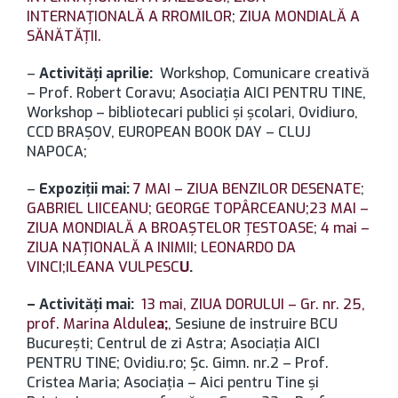
INTERNAȚIONALĂ A RROMILOR
;
ZIUA MONDIALĂ A
SĂNĂTĂȚII.
–
Activităţi aprilie:
Workshop, Comunicare creativă
– Prof. Robert Coravu; Asociaţia AICI PENTRU TINE,
Workshop – bibliotecari publici şi şcolari, Ovidiuro,
CCD BRAŞOV, EUROPEAN BOOK DAY – CLUJ
NAPOCA;
–
Expoziţii mai:
7 MAI – ZIUA BENZILOR DESENATE
;
GABRIEL LIICEANU;
GEORGE TOPÂRCEANU;
23 MAI –
ZIUA MONDIALĂ A BROAŞTELOR ŢESTOASE
;
4 mai –
ZIUA NAŢIONALĂ A INIMII;
LEONARDO DA
VINCI;
ILEANA VULPESC
U
.
– Activităţi mai:
13 mai, ZIUA DORULUI – Gr. nr. 25,
prof. Marina Aldule
a;
, Sesiune de instruire BCU
Bucureşti; Centrul de zi Astra; Asociaţia AICI
PENTRU TINE; Ovidiu.ro; Şc. Gimn. nr.2 – Prof.
Cristea Maria; Asociaţia – Aici pentru Tine şi