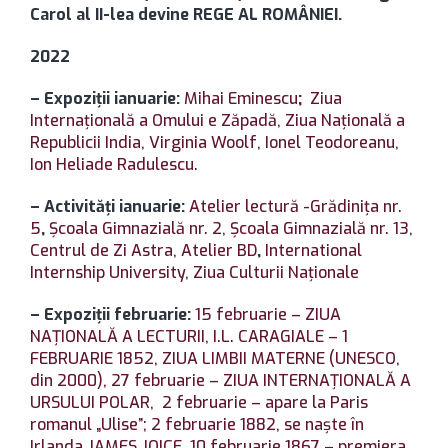
Carol al II-lea devine REGE AL ROMÂNIEI.
2022
– Expoziții ianuarie:
Mihai Eminescu
;
Ziua
Internațională a Omului e Zăpadă
,
Ziua Națională a
Republicii India,
Virginia Woolf,
Ionel Teodoreanu
,
Ion Heliade Radulescu.
– Activități ianuarie:
Atelier lectură -Grădinița nr.
5
,
Școala Gimnazială nr. 2
,
Școala Gimnazială nr. 13
,
Centrul de Zi Astra
,
Atelier BD
,
International
Internship University
,
Ziua Culturii Naționale
– Expoziții februarie:
15 februarie – ZIUA
NAȚIONALĂ A LECTURII,
I.L. CARAGIALE – 1
FEBRUARIE 1852,
ZIUA LIMBII MATERNE (UNESCO,
din 2000),
27 februarie – ZIUA INTERNAȚIONALĂ A
URSULUI POLAR,
2 februarie – apare la Paris
romanul „Ulise”; 2 februarie 1882, se naște în
Irlanda JAMES JOICE,
10 februarie 1867 – premiera