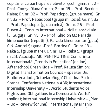
copilăriei cu participarea elevilor şcolii gimn. nr. 2 –
Prof. Comşa Diana Corina; Gr. nr. 19 – Prof. Bordea
Raisa; Gr. nr. 32 – Prof. Papadopol (grupa mare); Gr.
nr. 32 – Prof. Papadopol (grupa mijlocie); Gr. nr. 32
– Prof. Papadopol (grupa mică); Gr. nr. 26 – Prof.
Rusen A.; Concurs Internaţional – Noile isprăvi ale
lui Guguţă; Gr. nr. 19 – Prof. Ghidion M.; Parada
kimonourilor (repetiţii); Parada kimonourilor (gala);
C.N. Andrei Şaguna -Prof. Bordea C.; Gr. nr. 13 –
Reka S. (grupa mare), Gr. nr. 13 – Reka S. (grupa
mică); Asociaţia AICI PENTRU TINE; Conferinţa
Internaţională „Trends in Education” (online);
Afterschool Green Kids – Prof. Raluca Simion;
Digital Transformation Council – speaker Dir.
Biblioteca Jud. „Octavian Goga” Cluj, dna. Sorina
Stanca; Conferinţa Naţională ABR; International
Internship University – „World Students Voice:
Rights and Obligations in a Democratic World”
(online); International Internship University – „Plan
– Do – Review”(online); International Internship