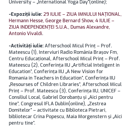
University – „International Yoga Day”(online);
-Expoziţii iulie:
29 IULIE – ZIUA IMNULUI NAŢIONAL,
Hermann Hesse,
George Bernard Show
,
4 IULIE –
ZIUA INDEPENDENŢEI S.U.A.
,
Dumas Alexandre,
Antonio Vivaldi
.
-Activităţi iulie:
Afterschool Micul Prinţ – Prof.
Mateescu (1), Interviuri Radio România Braşov Fm,
Centru Educaţional, Afterschool Micul Prinţ – Prof.
Mateescu (2), Conferinţa IIU „Artificial Inteligent in
Education”, Conferinţa IIU „A New Vision for
Romania in Teachers in Education”, Conferinţa IIU
„Resourses of Children Libraries”, Afterschool Micul
Prinţ – Prof. Mateescu (3), Conferinţa IIU, UNICEF –
Consiliul Local, Gabriel Dorobanţu şi „Aici pentru
tine”, Congresul IFLA Dublin(online), „Zestrea
Domitelor” – activitate cu Biblioteca Pietrari,
bibliotecar Crina Popescu, Maia Morgenstern şi „Aici
pentru tine”.