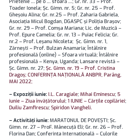
Prietenie … pe o … sfoară …; Gr. nr. 33 – Prof.
Toader Ionela; Şc. Gimn. nr. 5; Gr. nr. 25 – Prof.
Gheşoiu Alina; Gr. nr.25 – Prof. Zaharia Gabriela,
Asociaţia Micul Bogdan, DGASPC şi Poliţia Braşov;
Gr. nr. 29 – Prof. Comşa Mariana; Lic. de Muzică –
Prof. Epure Camelia; Gr. nr. 13 – Puiac Felicia; Gr.
nr.2 – Prof. Leşanu Nicoleta; Şc. Gimn. nr. 1,
Zărneşti – Prof. Bulzan Anamaria; Întâlnire
profesională (online) – Sfoara virtuală; Întâlnire
profesională – Kenya, Uganda; Lansare revistă –
Şc. Gimn. nr. 27;
Şc. Gimn. nr. 19 – Prof. Cristina
Dragoș;
CONFERINŢA NAŢIONALĂ ANBPR, Parâng,
MAI 2022;
– Expoziţii iunie:
I.L. Caragiale
;
Mihai Eminescu
;
5
iunie – Ziua învăţătorului
;
1 IUNIE – Cărţile copilăriei
;
Duiliu Zamfirescu
;
Spiridon Vangheli.
– Activităţi iunie:
MARATONUL DE POVEŞTI; Şc.
Gimn. nr. 27 – ProF. Mânecuţă Eli; Gr. nr. 26 – Prof.
Florina Dan; Conferinţa Internaţională – Culorile