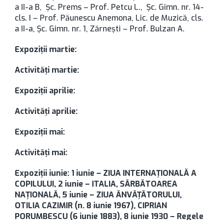
a II-a B, Şc. Prems – Prof. Petcu L., Şc. Gimn. nr. 14-
cls. I – Prof. Păunescu Anemona, Lic. de Muzică, cls.
a II-a, Şc. Gimn. nr. 1, Zărneşti – Prof. Bulzan A.
Expoziţii martie:
Activităţi martie:
Expoziţii aprilie:
Activităţi aprilie:
Expoziţii mai:
Activităţi mai:
Expoziţii iunie: 1 iunie – ZIUA INTERNAŢIONALĂ A
COPILULUI, 2 iunie – ITALIA, SĂRBĂTOAREA
NAŢIONALĂ, 5 iunie – ZIUA ĂNVĂŢĂTORULUI,
OTILIA CAZIMIR (n. 8 iunie 1967), CIPRIAN
PORUMBESCU (6 iunie 1883), 8 iunie 1930 – Regele