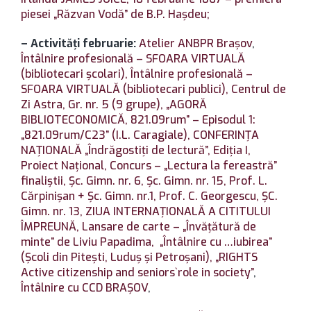
piesei „Răzvan Vodă” de B.P. Hașdeu;
– Activități februarie:
Atelier ANBPR Brașov
,
Întâlnire profesională – SFOARA VIRTUALĂ
(bibliotecari școlari),
Întâlnire profesională –
SFOARA VIRTUALĂ (bibliotecari publici),
Centrul de
Zi Astra,
Gr. nr. 5 (9 grupe),
„AGORĂ
BIBLIOTECONOMICĂ, 821.09rum” – Episodul 1:
„821.09rum/C23” (I.L. Caragiale),
CONFERINȚA
NAȚIONALĂ „Îndrăgostiți de lectură”, Ediția I,
Proiect Național, Concurs – „Lectura la fereastră”
finaliștii,
Șc. Gimn. nr. 6,
Șc. Gimn. nr. 15, Prof. L.
Cărpinișan + Șc. Gimn. nr.1, Prof. C. Georgescu,
ȘC.
Gimn. nr. 13,
ZIUA INTERNAȚIONALĂ A CITITULUI
ÎMPREUNĂ,
Lansare de carte – „Învățătură de
minte” de Liviu Papadima,
„Întâlnire cu …iubirea”
(Școli din Pitești, Luduș și Petroșani),
„RIGHTS
Active citizenship and seniors`role in society”
,
Întâlnire cu CCD BRAȘOV
,