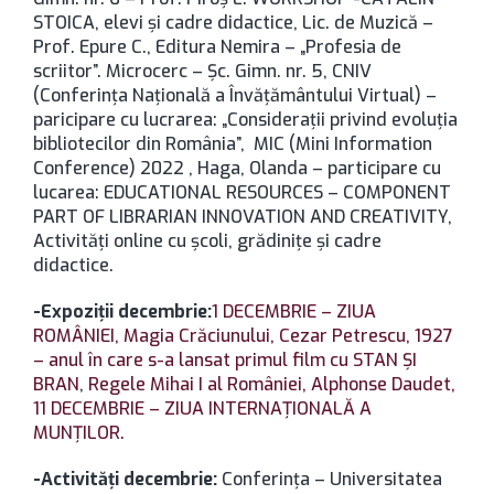
STOICA, elevi şi cadre didactice, Lic. de Muzică –
Prof. Epure C., Editura Nemira – „Profesia de
scriitor”. Microcerc – Şc. Gimn. nr. 5, CNIV
(Conferinţa Naţională a Învăţământului Virtual) –
paricipare cu lucrarea: „Consideraţii privind evoluţia
bibliotecilor din România”,
MIC
(Mini Information
Conference)
2022
, Haga, Olanda – participare cu
lucarea: EDUCATIONAL RESOURCES – COMPONENT
PART OF LIBRARIAN INNOVATION AND CREATIVITY,
Activităţi online cu şcoli, grădiniţe şi cadre
didactice.
-Expoziţii decembrie:
1 DECEMBRIE – ZIUA
ROMÂNIEI,
Magia Crăciunului,
Cezar Petrescu,
1927
– anul în care s-a lansat primul film cu STAN ŞI
BRAN
,
Regele Mihai I al României,
Alphonse Daudet,
11 DECEMBRIE – ZIUA INTERNAŢIONALĂ A
MUNŢILOR.
-Activităţi decembrie:
Conferinţa – Universitatea