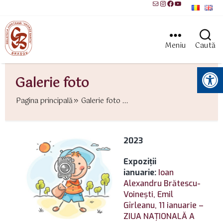
Mail
Instagram
Facebook
YouTube
Meniu
Caută
Instrumente pentru accesibilitate
Galerie foto
Pagina principală
Galerie foto ...
2023
Expoziţii
ianuarie:
Ioan
Alexandru Brătescu-
Voineşti,
Emil
Gîrleanu,
11 ianuarie –
ZIUA NAŢIONALĂ A