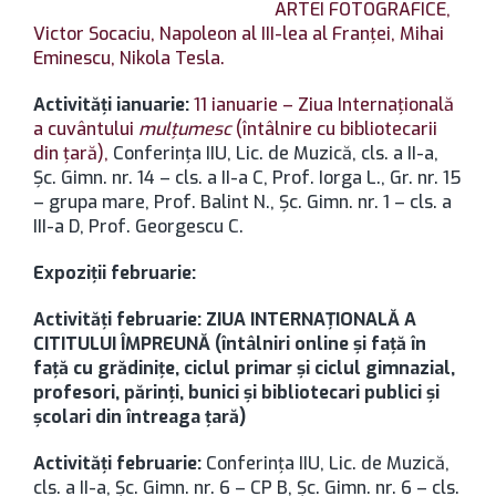
ARTEI FOTOGRAFICE,
Victor Socaciu,
Napoleon al III-lea al Franţei,
Mihai
Eminescu,
Nikola Tesla.
Activităţi ianuarie:
11 ianuarie – Ziua Internaţională
a cuvântului
mulţumesc
(întâlnire cu bibliotecarii
din ţară),
Conferinţa IIU, Lic. de Muzică, cls. a II-a,
Şc. Gimn. nr. 14 – cls. a II-a C, Prof. Iorga L., Gr. nr. 15
– grupa mare, Prof. Balint N., Şc. Gimn. nr. 1 – cls. a
III-a D, Prof. Georgescu C.
Expoziţii februarie:
Activităţi februarie: ZIUA INTERNAŢIONALĂ A
CITITULUI ÎMPREUNĂ (întâlniri online şi faţă în
faţă cu grădiniţe, ciclul primar şi ciclul gimnazial,
profesori, părinţi, bunici şi bibliotecari publici şi
şcolari din întreaga ţară)
Activităţi februarie:
Conferinţa IIU, Lic. de Muzică,
cls. a II-a, Şc. Gimn. nr. 6 – CP B, Şc. Gimn. nr. 6 – cls.