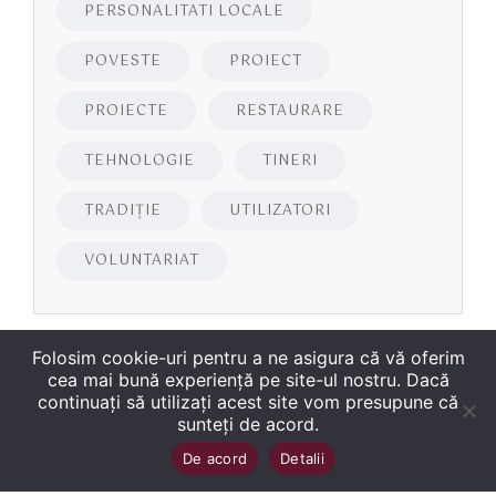
PERSONALITATI LOCALE
POVESTE
PROIECT
PROIECTE
RESTAURARE
TEHNOLOGIE
TINERI
TRADIȚIE
UTILIZATORI
VOLUNTARIAT
Folosim cookie-uri pentru a ne asigura că vă oferim
cea mai bună experiență pe site-ul nostru. Dacă
continuați să utilizați acest site vom presupune că
sunteți de acord.
Copyright
©
2026
Biblioteca Județeană
Sus
↑
De acord
Detalii
„George Bariţiu‟ Braşov
. Toate drepturile sunt