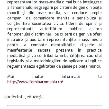
reprezentanţilor mass-media o mai bună înţelegere
a fenomenului segregării pe criterii de gen din piaţa
muncii şi din mass-media, va conduce ample
campanii de comunicare menite a sensibiliza şi
conştientiza societatea civilă, liderii de opinie şi
reprezentanţii autorităţilor publice asupra
fenomenului discriminării pe criterii de gen, va oferi
instruire şi auditare reprezentanţilor mass-media
pentru a combate mentalităţile, clişeele şi
manifestările sexiste prezente în practica
mediatică şi va contribui la îmbunătăţirea cadrului
legislativ şi a metodologiilor de aplicare a legii ce
reglementează egalitatea de şanse pe piaţa muncii.
Mai multe informaţii la
http://www.feminaromania.ro/
conferinta
,
educaţie
tichete