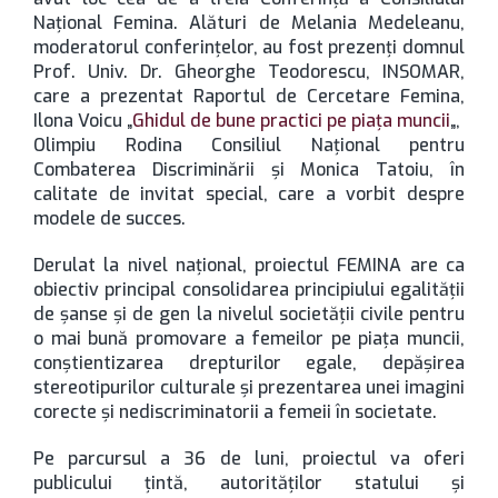
Naţional Femina. Alături de Melania Medeleanu,
moderatorul conferinţelor, au fost prezenţi domnul
Prof. Univ. Dr. Gheorghe Teodorescu, INSOMAR,
care a prezentat Raportul de Cercetare Femina,
Ilona Voicu „
Ghidul de bune practici pe piaţa muncii
„,
Olimpiu Rodina Consiliul Naţional pentru
Combaterea Discriminării şi Monica Tatoiu, în
calitate de invitat special, care a vorbit despre
modele de succes.
Derulat la nivel naţional, proiectul FEMINA are ca
obiectiv principal consolidarea principiului egalităţii
de şanse şi de gen la nivelul societăţii civile pentru
o mai bună promovare a femeilor pe piaţa muncii,
conştientizarea drepturilor egale, depăşirea
stereotipurilor culturale şi prezentarea unei imagini
corecte şi nediscriminatorii a femeii în societate.
Pe parcursul a 36 de luni, proiectul va oferi
publicului ţintă, autorităţilor statului şi