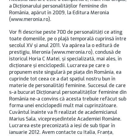
a Dicţionarului personalităților feminine din
România, apărut în 2009, la Editura Meronia
(www.meronia.ro).
Vor fi descrise peste 700 de personalităţi ce ating
toate domeniile, pe o plajă temporală cuprinsă între
secolul XV şi anul 2011. Va apărea la o editură de
prestigiu, Meronia (www.meronia.ro), condusă de
istoricul Horia C Matei, şi specializată, mai ales, în
dicţionare şi enciclopedii. Lucrarea pe care o
propunem este singulară pe piaţa din România, ea
cuprinde tot ceea ce a dat spaţiul nostru bun în
materie de personalităţi feminine. Succesul de care
s-a bucurat Dicţionarul personalităţilor feminine din
România ne-a convins că acesta trebuie refăcut sub
forma unei enciclopedii mult mai cuprinzătoare.
Cuvântul înainte va fi realizat de academicianul
Marius Sala, vicepreşedintele Academiei Române.
Lucrarea este preconizată a ieşi de sub tipar în
ianuarie 2012. Avem contacte cu Italia, Franţa,