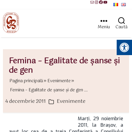
Mail
Instagram
Facebook
YouTube
Meniu
Caută
Instrumente pentru accesibilitate
Femina – Egalitate de şanse şi
de gen
Pagina principală
Evenimente
Femina – Egalitate de şanse şi de gen ...
4 decembrie 2011
Evenimente
ată
Categorii
rticol
Marţi, 29 noiembrie
2011, la Braşov, a
avut loc cea de a treia Conferinţă a Consiliului