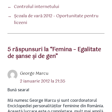
←
Controlul internetului
→
Şcoala de vară 2012 – Oportunitate pentru
liceeni
5 răspunsuri la “Femina – Egalitate
de şanse şi de gen”
spune:
George Marcu
2 ianuarie 2012 la 21:35
Bună seara!
Mă numesc George Marcu şi sunt coordonatorul
Enciclopediei personalităților feminine din România.
Această lucrare este o completare, mult mai amplă,