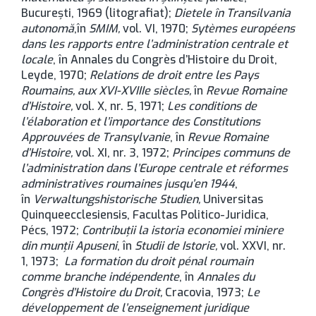
București, 1969 (litografiat);
Dietele în Transilvania
autonomă
,în
SMIM,
vol. VI, 1970;
Sytèmes européens
dans les rapports entre l’administration centrale et
locale
, în Annales du Congrès d’Histoire du Droit,
Leyde, 1970;
Relations de droit entre les Pays
Roumains, aux XVI-XVIIIe siècles,
în
Revue Romaine
d
’
Histoire,
vol. X, nr. 5, 1971;
Les conditions de
l’élaboration et l’importance des Constitutions
Approuvées de Transylvanie
, în
Revue Romaine
d’Histoire,
vol. XI, nr. 3, 1972;
Principes communs de
l’administration dans l’Europe centrale et réformes
administratives roumaines jusqu’en 1944
,
în
Verwaltungshistorische Studien,
Universitas
Quinqueecclesiensis, Facultas Politico-Juridica,
Pécs, 1972;
Contribuții la istoria economiei miniere
din munții Apuseni
, în
Studii de Istorie,
vol. XXVI, nr.
1, 1973;
La formation du droit pénal roumain
comme branche indépendente
, în
Annales du
Congrès d’Histoire du Droit,
Cracovia, 1973;
Le
développement de l’enseignement juridique