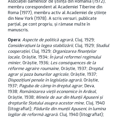
Asociației oamenilor de știință din România (1972),
membru corespondent al Academiei Tiberine din
Roma (1977), membru activ al Academiei de științe
din New York (1978). A scris versuri, publicate
parțial, pe cont propriu, și rămase multe în
manuscris.
Opera
:
Aspecte de politică agrară
, Cluj, 1929;
Considerațiuni la legea stabilizării
, Cluj, 1929;
Studiul
cooperației
, Cluj, 1929;
Organizarea finanțelor
locale
, Orăștie, 1934;
În jurul reformei regimului
minier
, Orăștie, 1936;
Les conséquences de la
réforme agraire roumaine
, Orăștie, 1937;
Dreptul
agrar și paza bunurilor agricole
, Orăștie, 1937;
Dispozițiuni penale în legislația agrară
, Orăștie,
1937;
Paguba de câmp în dreptul agrar
, Deva,
1938;
Românizarea vieții economice în Ardeal
,
Orăștie, 1938;
Minele de aur din Munții Apuseni și
drepturile Statului asupra acestor mine
, Cluj, 1940
(litografiat);
Pădurile din munții Apuseni, în lumina
legilor de reformă agrară
. Cluj, 1940 (litografiat);