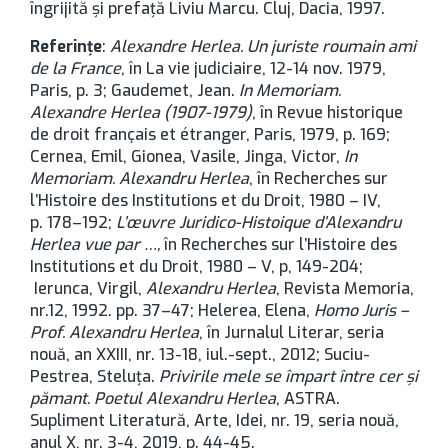
îngrijită și prefață Liviu Marcu. Cluj, Dacia, 1997.
Referințe
:
Alexandre Herlea. Un juriste roumain ami
de la France
, în La vie judiciaire, 12-14 nov. 1979,
Paris, p. 3; Gaudemet, Jean.
In Memoriam.
Alexandre Herlea (1907-1979)
, în Revue historique
de droit français et étranger, Paris, 1979, p. 169;
Cernea, Emil, Gionea, Vasile, Jinga, Victor,
In
Memoriam. Alexandru Herlea
, în Recherches sur
l’Histoire des Institutions et du Droit, 1980 – IV,
p. 178–192;
L’œuvre Juridico-Histoique d’Alexandru
Herlea vue par …,
în Recherches sur l’Histoire des
Institutions et du Droit, 1980 – V, p, 149-204;
Ierunca, Virgil,
Alexandru Herlea
, Revista Memoria,
nr.12, 1992. pp. 37–47; Helerea, Elena,
Homo Juris –
Prof. Alexandru Herlea
, în Jurnalul Literar, seria
nouă, an XXIII, nr. 13-18, iul.-sept., 2012; Suciu-
Pestrea, Steluța.
Privirile mele se împart între cer și
pămant. Poetul Alexandru Herlea
, ASTRA.
Supliment Literatură, Arte, Idei, nr. 19, seria nouă,
anul X, nr. 3-4, 2019, p. 44-45.