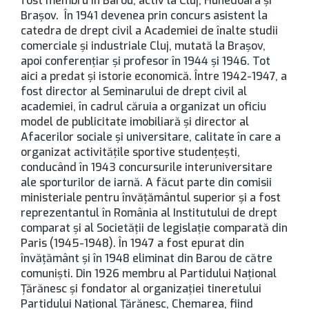
fost membru în Barou, activ la Cluj, Hunedoara și
Brașov. În 1941 devenea prin concurs asistent la
catedra de drept civil a Academiei de înalte studii
comerciale și industriale Cluj, mutată la Brașov,
apoi conferențiar și profesor în 1944 și 1946. Tot
aici a predat și istorie economică. Între 1942-1947, a
fost director al Seminarului de drept civil al
academiei, în cadrul căruia a organizat un oficiu
model de publicitate imobiliară și director al
Afacerilor sociale și universitare, calitate în care a
organizat activitățile sportive studențești,
conducând în 1943 concursurile interuniversitare
ale sporturilor de iarnă. A făcut parte din comisii
ministeriale pentru învățământul superior și a fost
reprezentantul în România al Institutului de drept
comparat și al Societății de legislație comparată din
Paris (1945-1948). În 1947 a fost epurat din
învățământ și în 1948 eliminat din Barou de către
comuniști. Din 1926 membru al Partidului Național
Țărănesc și fondator al organizației tineretului
Partidului Național Țărănesc, Chemarea, fiind