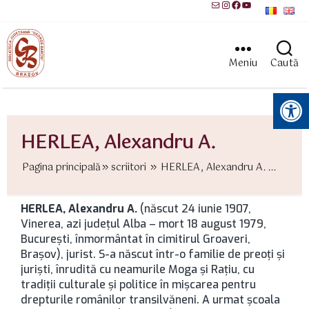
Mail
Instagram
Facebook
YouTube
Meniu
Caută
Instrumente pentru accesibilitate
HERLEA, Alexandru A.
Pagina principală
scriitori
HERLEA, Alexandru A. ...
HERLEA, Alexandru A.
(născut 24 iunie 1907,
Vinerea, azi județul Alba – mort 18 august 1979,
București, înmormântat în cimitirul Groaveri,
Brașov), jurist. S-a născut într-o familie de preoți și
juriști, înrudită cu neamurile Moga și Rațiu, cu
tradiții culturale și politice în mișcarea pentru
drepturile românilor transilvăneni. A urmat școala