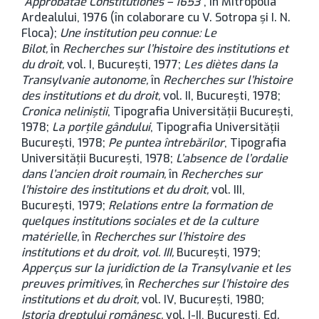
“Approbatae Constitutiones – 1653”
, în Mitropolia
Ardealului, 1976 (în colaborare cu V. Sotropa și I. N.
Floca);
Une institution peu connue: Le
Bilot,
în
Recherches sur l’histoire des institutions et
du droit,
vol. I, București, 1977;
Les diètes dans la
Transylvanie autonome,
în
Recherches sur l’histoire
des institutions et du droit,
vol. II, București, 1978;
Cronica neliniștii
, Tipografia Universității București,
1978;
La porțile gândului
, Tipografia Universității
București, 1978;
Pe puntea întrebărilor
, Tipografia
Universității București, 1978;
L’absence de l’ordalie
dans l’ancien droit roumain,
în
Recherches sur
l’histoire des institutions et du droit,
vol. III,
București, 1979;
Relations entre la formation de
quelques institutions sociales et de la culture
matérielle,
în
Recherches sur l’histoire des
institutions et du droit, vol. III,
București, 1979;
Apperçus sur la juridiction de la Transylvanie et les
preuves primitives,
în
Recherches sur l’histoire des
institutions et du droit,
vol. IV, București, 1980;
Istoria dreptului românesc,
vol. I-II, București, Ed.