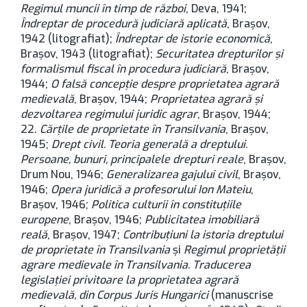
Regimul muncii în timp de război
, Deva, 1941;
Îndreptar de procedură judiciară aplicată
, Brașov,
1942 (litografiat);
Îndreptar de istorie economică
,
Brașov, 1943 (litografiat);
Securitatea drepturilor și
formalismul fiscal în procedura judiciară
, Brașov,
1944;
O falsă concepție despre proprietatea agrară
medievală
, Brașov, 1944;
Proprietatea agrară și
dezvoltarea regimului juridic agrar
, Brașov, 1944;
22.
Cărțile de proprietate în Transilvania
, Brașov,
1945;
Drept civil. Teoria generală a dreptului.
Persoane, bunuri, principalele drepturi reale
, Brașov,
Drum Nou, 1946;
Generalizarea gajului civil
, Brașov,
1946;
Opera juridică a profesorului Ion Mateiu
,
Brașov, 1946;
Politica culturii în constituțiile
europene
, Brașov, 1946;
Publicitatea imobiliară
reală
, Brașov, 1947;
Contribuțiuni la istoria dreptului
de proprietate în Transilvania
și
Regimul proprietății
agrare medievale în Transilvania. Traducerea
legislației privitoare la proprietatea agrară
medievală, din Corpus Juris Hungarici
(manuscrise