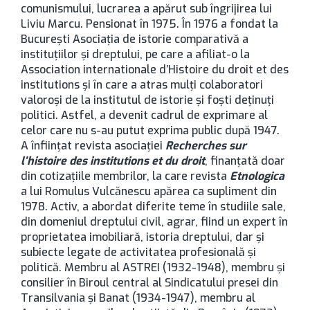
comunismului, lucrarea a apărut sub îngrijirea lui
Liviu Marcu. Pensionat în 1975. În 1976 a fondat la
București Asociația de istorie comparativă a
instituțiilor și dreptului, pe care a afiliat-o la
Association internationale d’Histoire du droit et des
institutions și în care a atras mulți colaboratori
valoroși de la institutul de istorie și foști deținuți
politici. Astfel, a devenit cadrul de exprimare al
celor care nu s-au putut exprima public după 1947.
A înființat revista asociației
Recherches sur
l
’histoire des institutions et du droit
, finanțată doar
din cotizațiile membrilor, la care revista
Etnologica
a lui Romulus Vulcănescu apărea ca supliment din
1978. Activ, a abordat diferite teme în studiile sale,
din domeniul dreptului civil, agrar, fiind un expert în
proprietatea imobiliară, istoria dreptului, dar și
subiecte legate de activitatea profesională și
politică. Membru al ASTREI (1932-1948), membru și
consilier în Biroul central al Sindicatului presei din
Transilvania și Banat (1934-1947), membru al