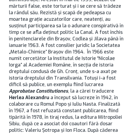
mărturii false, este torturat și i se cere să trădeze
la rândul său. Rezistă și scapă de pedeapsa cu
moartea grație acuzatorilor care, neatenți, au
susținut participarea sa la o adunare conspirativă în
timp ce se afla deținut politic la Canal. A fost închis
în penitenciarele din Brașov, Codlea și Jilava până în
ianuarie 1963. A fost consilier juridic la Societatea
„Metalo-Chimice” Brașov din 1964. În 1966 este
numit cercetător la Institutul de Istorie “Nicolae
Iorga” al Academiei Române, în secția de istoria
dreptului condusă de Gh. Cronț, unde s-a axat pe
istoria dreptului din Transilvania. Totuși i-a fost
dificil să publice, un exemplu fiind lucrarea
Approbatae Constitutiones
, la a cărei traducere
Herlea Alexandru
a început să lucreze în 1942, în
colaborare cu Romul Popo și Iuliu Nasta. Finalizată
în 1967, a fost refuzată constant publicarea, fiind
tipărită în 1978, în tiraj redus, la editura Mitropoliei
Sibiu, după ce a asociat doi coautori fără dosar
politic: Valeriu Șotropa și Ion Floca. După căderea