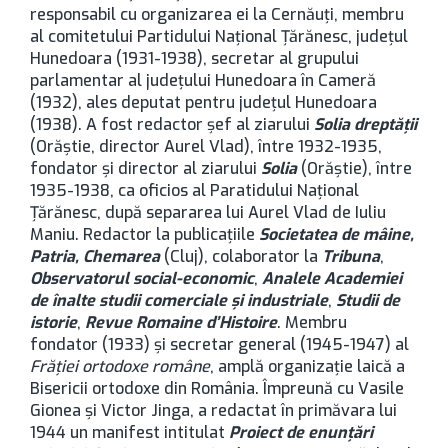
responsabil cu organizarea ei la Cernăuți, membru
al comitetului Partidului Național Țărănesc, județul
Hunedoara (1931-1938), secretar al grupului
parlamentar al județului Hunedoara în Cameră
(1932), ales deputat pentru județul Hunedoara
(1938). A fost redactor șef al ziarului
Solia dreptății
(Orăștie, director Aurel Vlad), între 1932-1935,
fondator și director al ziarului
Solia
(Orăștie), între
1935-1938, ca oficios al Paratidului Național
Țărănesc, după separarea lui Aurel Vlad de Iuliu
Maniu. Redactor la publicațiile
Societatea de mâine,
Patria, Chemarea
(Cluj), colaborator la
Tribuna
,
Observatorul social-economic
,
Analele Academiei
de înalte studii comerciale și industriale
,
Studii de
istorie
,
Revue Romaine d
’
Histoire
. Membru
fondator (1933) și secretar general (1945-1947) al
Frăției ortodoxe române
, amplă organizație laică a
Bisericii ortodoxe din România. Împreună cu Vasile
Gionea și Victor Jinga, a redactat în primăvara lui
1944 un manifest intitulat
Proiect de enunțări