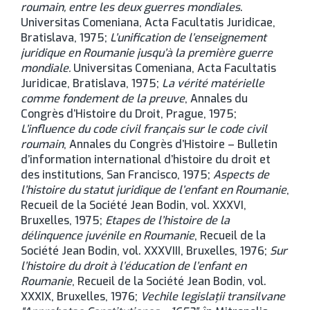
roumain, entre les deux guerres mondiales
.
Universitas Comeniana, Acta Facultatis Juridicae,
Bratislava, 1975;
L’unification de l’enseignement
juridique en Roumanie jusqu’à la première guerre
mondiale.
Universitas Comeniana, Acta Facultatis
Juridicae, Bratislava, 1975;
La vérité matérielle
comme fondement de la preuve
, Annales du
Congrès d’Histoire du Droit, Prague, 1975;
L’influence du code civil français sur le code civil
roumain
, Annales du Congrès d’Histoire – Bulletin
d’information international d’histoire du droit et
des institutions, San Francisco, 1975;
Aspects de
l’histoire du statut juridique de l’enfant en Roumanie
,
Recueil de la Société Jean Bodin, vol. XXXVI,
Bruxelles, 1975;
Etapes de l’histoire de la
délinquence juvénile en Roumanie
, Recueil de la
Société Jean Bodin, vol. XXXVIII, Bruxelles, 1976;
Sur
l’histoire du droit à l’éducation de l’enfant en
Roumanie
, Recueil de la Société Jean Bodin, vol.
XXXIX, Bruxelles, 1976;
Vechile legislații transilvane