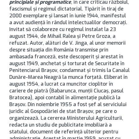
principiale și programatice
, în care criticau războiul,
fascismul și regimul dictatorial. Tipărit în tiraj de
2000 exemplare și lansat în iunie 1944, manifestul
a avut audiență în rândul intelectualilor democrați.
Invitat să colaboreze cu regimul instalat la 23
august 1944, de Mihail Ralea și Petre Groza, a
refuzat. Autor, alături de V. Jinga, al unor memorii
despre situația din România transmise prin
ambasada franceză, este descoperit și arestat în
august 1949, anchetat și torturat de Securitate în
Penitenciarul Brașov, condamnat și trimis la Canalul
Dunăre-Marea Neagră la munca forțată. Eliberat în
august 1954, a lucrat ca muncitor cioplitor în
cariere de piatră (Babarunca, munții Ciucaș, pasul
Bratocea), apoi contabil în alimentație publică la
Brașov. Din noiembrie 1955 a fost șef al serviciului
juridic al Gospodăriei de stat Brașov, pe care o
organizează. La cererea Ministerului Agriculturii,
redacta un studiu de publicitate imobiliară a
statului, document de referință ulterior pentru
administrație. Arestat în martie 1959, acuzat cu