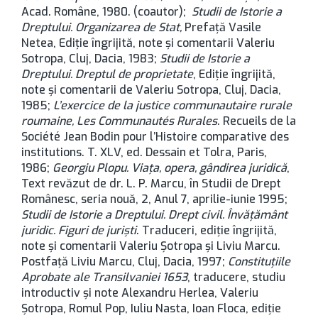
Acad. Române, 1980. (coautor);
Studii de Istorie a
Dreptului. Organizarea de Stat,
Prefață Vasile
Netea, Ediție îngrijită, note și comentarii Valeriu
Sotropa, Cluj, Dacia, 1983;
Studii de Istorie a
Dreptului. Dreptul de proprietate
, Ediție îngrijită,
note și comentarii de Valeriu Sotropa, Cluj, Dacia,
1985;
L’exercice de la justice communautaire rurale
roumaine, Les Communautés Rurales
. Recueils de la
Société Jean Bodin pour l’Histoire comparative des
institutions. T. XLV, ed. Dessain et Tolra, Paris,
1986;
Georgiu Plopu. Viața, opera, gândirea juridică
,
Text revăzut de dr. L. P. Marcu, în Studii de Drept
Românesc, seria nouă, 2, Anul 7, aprilie-iunie 1995;
Studii de Istorie a Dreptului. Drept civil. Învățământ
juridic. Figuri de juriști
. Traduceri, ediție îngrijită,
note și comentarii Valeriu Șotropa și Liviu Marcu.
Postfață Liviu Marcu, Cluj, Dacia, 1997;
Constituțiile
Aprobate ale Transilvaniei 1653
, traducere, studiu
introductiv și note Alexandru Herlea, Valeriu
Șotropa, Romul Pop, Iuliu Nasta, Ioan Floca, ediție