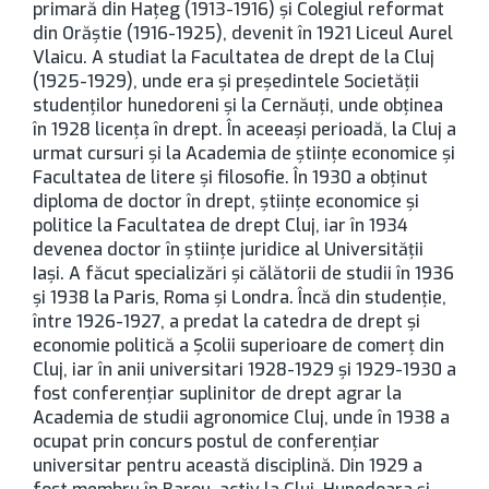
primară din Hațeg (1913-1916) și Colegiul reformat
din Orăștie (1916-1925), devenit în 1921 Liceul Aurel
Vlaicu. A studiat la Facultatea de drept de la Cluj
(1925-1929), unde era și președintele Societății
studenților hunedoreni și la Cernăuți, unde obținea
în 1928 licența în drept. În aceeași perioadă, la Cluj a
urmat cursuri și la Academia de științe economice și
Facultatea de litere și filosofie. În 1930 a obținut
diploma de doctor în drept, științe economice și
politice la Facultatea de drept Cluj, iar în 1934
devenea doctor în științe juridice al Universității
Iași. A făcut specializări și călătorii de studii în 1936
și 1938 la Paris, Roma și Londra. Încă din studenție,
între 1926-1927, a predat la catedra de drept și
economie politică a Școlii superioare de comerț din
Cluj, iar în anii universitari 1928-1929 și 1929-1930 a
fost conferențiar suplinitor de drept agrar la
Academia de studii agronomice Cluj, unde în 1938 a
ocupat prin concurs postul de conferențiar
universitar pentru această disciplină. Din 1929 a