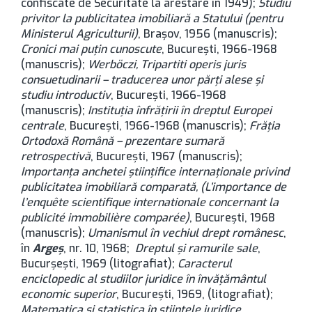
confiscate de Securitate la arestare în 1949);
Studiu
privitor la publicitatea imobiliară a Statului (pentru
Ministerul Agriculturii)
, Brașov, 1956 (manuscris);
Cronici mai puțin cunoscute
, București, 1966-1968
(manuscris);
Werböczi, Tripartiti operis juris
consuetudinarii – traducerea unor părți alese și
studiu introductiv
, București, 1966-1968
(manuscris);
Instituția înfrățirii în dreptul Europei
centrale
, București, 1966-1968 (manuscris);
Frăția
Ortodoxă Română – prezentare sumară
retrospectivă
, București, 1967 (manuscris);
Importanța anchetei științifice internaționale privind
publicitatea imobiliară comparată, (L’importance de
l’enquête scientifique internationale concernant la
publicité immobilière comparée)
, București, 1968
(manuscris);
Umanismul în vechiul drept românesc
,
în
Argeș
, nr. 10, 1968;
Dreptul și ramurile sale
,
Bucurșești, 1969 (litografiat);
Caracterul
enciclopedic al studiilor juridice în învățământul
economic superior
, București, 1969, (litografiat);
Matematica și statistica în științele juridice
,