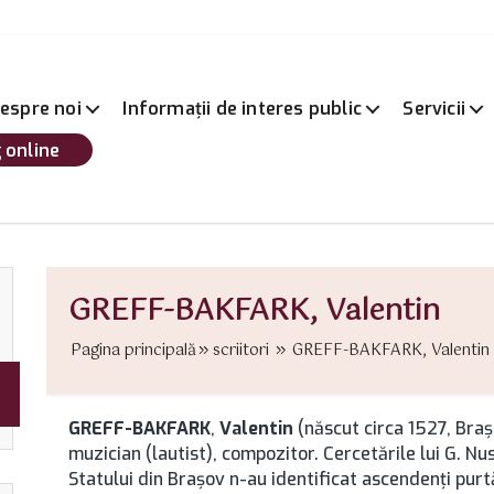
espre noi
Informații de interes public
Servicii
 online
GREFF-BAKFARK, Valentin
Pagina principală
scriitori
GREFF-BAKFARK, Valentin .
GREFF-BAKFARK
,
Valentin
(născut circa 1527, Bra
muzician (lautist), compozitor. Cercetările lui G. 
Statului din Brașov n-au identificat ascendenţi purt