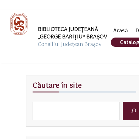
BIBLIOTECA JUDEȚEANĂ
Acasă
D
„GEORGE BARIŢIU‟ BRAŞOV
Catalog
Consiliul Județean Brașov
Căutare în site