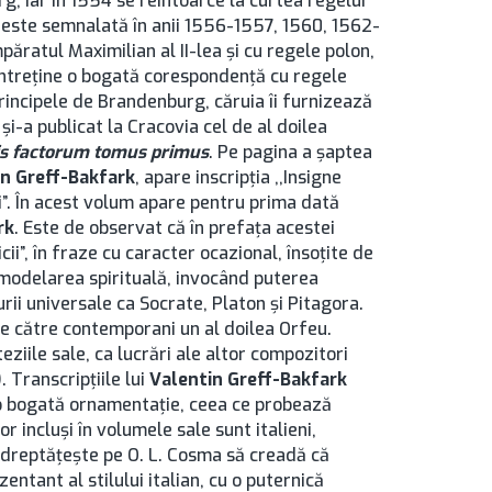
, iar în 1554 se reîntoarce la curtea regelui
este semnalată în anii 1556-1557, 1560, 1562-
mpăratul Maximilian al II-lea şi cu regele polon,
Întreţine o bogată corespondenţă cu regele
 principele de Brandenburg, căruia îi furnizează
şi-a publicat la Cracovia cel de al doilea
s factorum tomus primus
. Pe pagina a şaptea
in Greff-Bakfark
, apare inscripţia ,,Insigne
i”. În acest volum apare pentru prima dată
rk
. Este de observat că în prefaţa acestei
ii”, în fraze cu caracter ocazional, însoţite de
n modelarea spirituală, invocând puterea
turii universale ca Socrate, Platon şi Pitagora.
e către contemporani un al doilea Orfeu.
eziile sale, ca lucrări ale altor compozitori
. Transcripţiile lui
Valentin Greff-Bakfark
 o bogată ornamentaţie, ceea ce probează
r incluşi în volumele sale sunt italieni,
 îndreptăţeşte pe O. L. Cosma să creadă că
ntant al stilului italian, cu o puternică