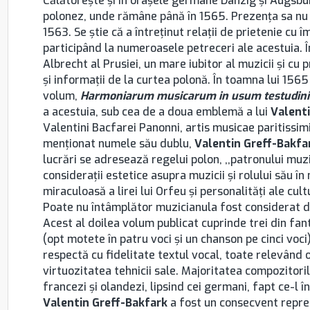
Călătoreşte şi în oraşele germane Danzig şi Augsburg
polonez, unde rămâne până în 1565. Prezenţa sa nu 
1563. Se ştie că a întreţinut relaţii de prietenie cu î
participând la numeroasele petreceri ale acestuia. 
Albrecht al Prusiei, un mare iubitor al muzicii şi cu
şi informaţii de la curtea polonă. În toamna lui 1565 
volum,
Harmoniarum musicarum in usum testudini
a acestuia, sub cea de a doua emblemă a lui
Valent
Valentini Bacfarei Panonni, artis musicae paritissim
menţionat numele său dublu,
Valentin Greff-Bakfa
lucrări se adresează regelui polon, ,,patronului muzic
consideraţii estetice asupra muzicii şi rolului său î
miraculoasă a lirei lui Orfeu şi personalităţi ale cul
Poate nu întâmplător muzicianula fost considerat d
Acest al doilea volum publicat cuprinde trei din fant
(opt motete în patru voci şi un chanson pe cinci voci)
respectă cu fidelitate textul vocal, toate relevând
virtuozitatea tehnicii sale. Majoritatea compozitorilo
francezi şi olandezi, lipsind cei germani, fapt ce-l
Valentin Greff-Bakfark
a fost un consecvent repreze