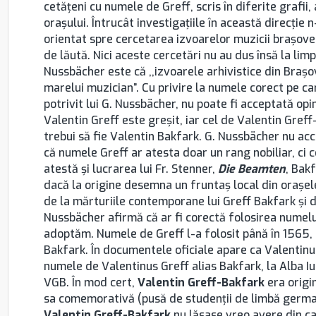
cetăţeni cu numele de Greff, scris în diferite grafii
oraşului. Întrucât investigaţiile în această direcţie 
orientat spre cercetarea izvoarelor muzicii braşoven
de lăută. Nici aceste cercetări nu au dus însă la li
Nussbächer este că ,,izvoarele arhivistice din Brașov
marelui muzician”. Cu privire la numele corect pe ca
potrivit lui G. Nussbächer, nu poate fi acceptată opi
Valentin Greff este greşit, iar cel de Valentin Gref
trebui să fie Valentin Bakfark. G. Nussbächer nu acce
că numele Greff ar atesta doar un rang nobiliar, ci c
atestă şi lucrarea lui Fr. Stenner,
Die Beamten
, Bak
dacă la origine desemna un fruntaş local din oraşel
de la mărturiile contemporane lui Greff Bakfark şi d
Nussbächer afirmă că ar fi corectă folosirea numelui
adoptăm. Numele de Greff l-a folosit până în 1565, 
Bakfark. În documentele oficiale apare ca Valentinu
numele de Valentinus Greff alias Bakfark, la Alba Iuli
VGB. În mod cert,
Valentin Greff-Bakfark
era origin
sa comemorativă (pusă de studenţii de limbă german
Valentin Greff-Bakfark
nu lăsase vreo avere din ca