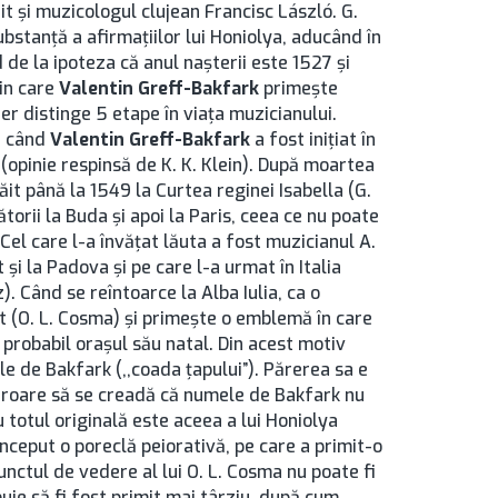
it şi muzicologul clujean Francisc László. G.
bstanţă a afirmaţiilor lui Honiolya, aducând în
de la ipoteza că anul naşterii este 1527 şi
rin care
Valentin Greff-Bakfark
primeşte
r distinge 5 etape în viaţa muzicianului.
0, când
Valentin Greff-Bakfark
a fost iniţiat în
a (opinie respinsă de K. K. Klein). După moartea
ăit până la 1549 la Curtea reginei Isabella (G.
orii la Buda şi apoi la Paris, ceea ce nu poate
Cel care l-a învăţat lăuta a fost muzicianul A.
şi la Padova şi pe care l-a urmat în Italia
). Când se reîntoarce la Alba Iulia, ca o
at (O. L. Cosma) şi primeşte o emblemă în care
probabil oraşul său natal. Din acest motiv
e de Bakfark (,,coada ţapului”). Părerea sa e
eroare să se creadă că numele de Bakfark nu
u totul originală este aceea a lui Honiolya
început o poreclă peiorativă, pe care a primit-o
unctul de vedere al lui O. L. Cosma nu poate fi
uie să fi fost primit mai târziu, după cum