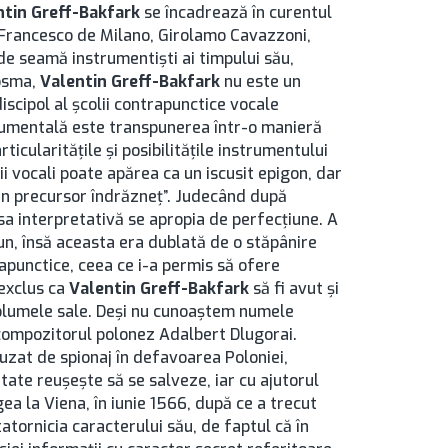
ntin Greff-Bakfark
se încadrează în curentul
, Francesco de Milano, Girolamo Cavazzoni,
 de seamă instrumentişti ai timpului său,
Cosma,
Valentin Greff-Bakfark
nu este un
discipol al şcolii contrapunctice vocale
strumentală este transpunerea într-o manieră
ticularităţile şi posibilităţile instrumentului
i vocali poate apărea ca un iscusit epigon, dar
 un precursor îndrăzneţ”. Judecând după
sa interpretativă se apropia de perfecţiune. A
un, însă aceasta era dublată de o stăpânire
apunctice, ceea ce i-a permis să ofere
 exclus ca
Valentin Greff-Bakfark
să fi avut şi
volumele sale. Deşi nu cunoaştem numele
i compozitorul polonez Adalbert Dlugorai.
cuzat de spionaj în defavoarea Poloniei,
ate reuşeşte să se salveze, iar cu ajutorul
ea la Viena, în iunie 1566, după ce a trecut
tatornicia caracterului său, de faptul că în