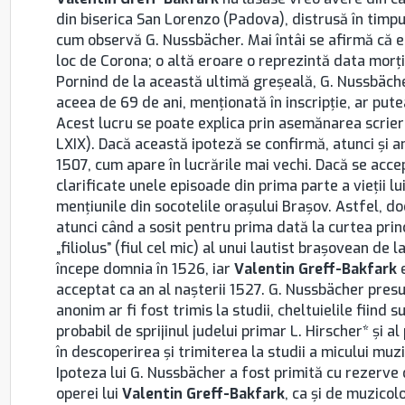
din biserica San Lorenzo (Padova), distrusă în timpu
cum observă G. Nussbächer. Mai întâi se afirmă că es
loc de Corona; o altă eroare o reprezintă data morţi
Pornind de la această ultimă greşeală, G. Nussbäche
aceea de 69 de ani, menţionată în inscripţie, ar putea
Acest lucru se poate explica prin asemănarea scrier
LXIX). Dacă această ipoteză se confirmă, atunci şi an
1507, cum apare în lucrările mai vechi. Dacă se accep
clarificate unele episoade din prima parte a vieţii lu
menţiunile din socotelile oraşului Brașov. Astfel, d
atunci când a sosit pentru prima dată la curtea prin
„filiolus” (fiul cel mic) al unui lautist braşovean de 
începe domnia în 1526, iar
Valentin Greff-Bakfark
e
acceptat ca an al naşterii 1527. G. Nussbächer presup
anonim ar fi fost trimis la studii, cheltuielile fiind
probabil de sprijinul judelui primar L. Hirscher* şi a
în descoperirea şi trimiterea la studii a micului m
Ipoteza lui G. Nussbächer a fost primită cu rezerve
operei lui
Valentin Greff-Bakfark
, ca şi de muzico