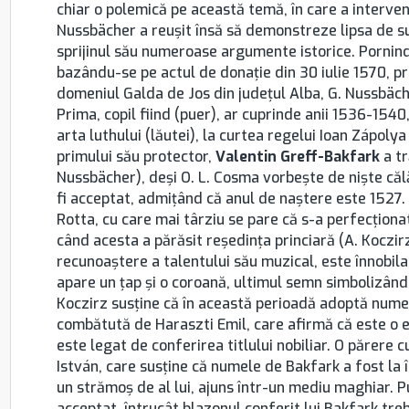
chiar o polemică pe această temă, în care a interven
Nussbächer a reuşit însă să demonstreze lipsa de su
sprijinul său numeroase argumente istorice. Pornind 
bazându-se pe actul de donaţie din 30 iulie 1570, p
domeniul Galda de Jos din județul Alba, G. Nussbäche
Prima, copil fiind (puer), ar cuprinde anii 1536-154
arta luthului (lăutei), la curtea regelui Ioan Zápoly
primului său protector,
Valentin Greff-Bakfark
a tr
Nussbächer), deşi O. L. Cosma vorbeşte de nişte călăt
fi acceptat, admiţând că anul de naştere este 1527. 
Rotta, cu care mai târziu se pare că s-a perfecţionat 
când acesta a părăsit reşedinţa princiară (A. Koczirz
recunoaştere a talentului său muzical, este înnobil
apare un ţap şi o coroană, ultimul semn simbolizând 
Koczirz susţine că în această perioadă adoptă numel
combătută de Haraszti Emil, care afirmă că este o 
este legat de conferirea titlului nobiliar. O părere c
István, care susţine că numele de Bakfark a fost la 
un strămoş de al lui, ajuns într-un mediu maghiar. P
acceptat, întrucât blazonul conferit lui Bakfark treb