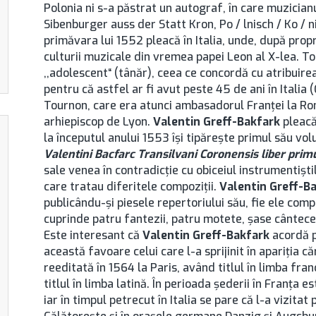
Polonia ni s-a păstrat un autograf, în care muzician
Sibenburger auss der Statt Kron, Po / lnisch / Ko / ni
primăvara lui 1552 pleacă în Italia, unde, după propr
culturii muzicale din vremea papei Leon al X-lea. To
,,adolescent“ (tânăr), ceea ce concordă cu atribuirea 
pentru că astfel ar fi avut peste 45 de ani în Italia 
Tournon, care era atunci ambasadorul Franţei la Rom
arhiepiscop de Lyon.
Valentin Greff-Bakfark
pleacă
la începutul anului 1553 îşi tipăreşte primul său vol
Valentini Bacfarc Transilvani Coronensis liber prim
sale venea în contradicţie cu obiceiul instrumentişti
care tratau diferitele compoziţii.
Valentin Greff-B
publicându-şi piesele repertoriului său, fie ele compo
cuprinde patru fantezii, patru motete, şase cântece
Este interesant că
Valentin Greff-Bakfark
acordă p
această favoare celui care l-a sprijinit în apariţia c
reeditată în 1564 la Paris, având titlul în limba fra
titlul în limba latină. În perioada şederii în Franţa es
iar în timpul petrecut în Italia se pare că l-a vizitat 