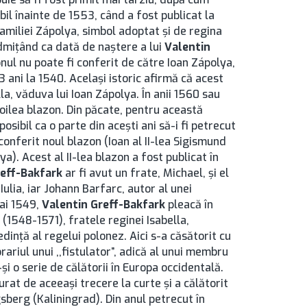
il înainte de 1553, când a fost publicat la
familiei Zápolya, simbol adoptat şi de regina
dmiţând ca dată de naştere a lui
Valentin
ul nu poate fi conferit de către Ioan Zápolya,
3 ani la 1540. Acelaşi istoric afirmă că acest
la, văduva lui Ioan Zápolya. În anii 1560 sau
doilea blazon. Din păcate, pentru această
osibil ca o parte din aceşti ani să-i fi petrecut
i conferit noul blazon (Ioan al II-lea Sigismund
ya). Acest al II-lea blazon a fost publicat în
reff-Bakfark
ar fi avut un frate, Michael, şi el
Iulia, iar Johann Barfarc, autor al unei
mai 1549,
Valentin Greff-Bakfark
pleacă în
 (1548-1571), fratele reginei Isabella,
edinţă al regelui polonez. Aici s-a căsătorit cu
riul unui ,,fistulator”, adică al unui membru
şi o serie de călătorii în Europa occidentală.
urat de aceeaşi trecere la curte şi a călătorit
gsberg (Kaliningrad). Din anul petrecut în