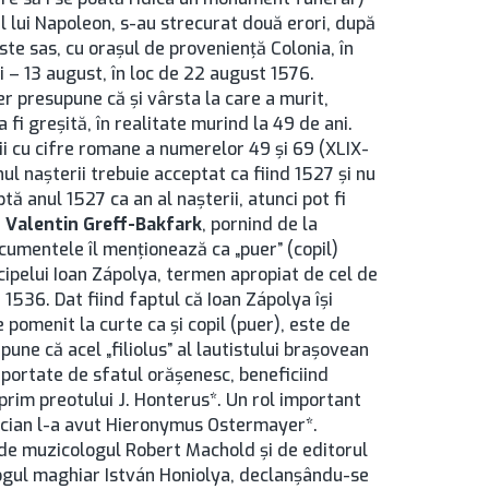
l lui Napoleon, s-au strecurat două erori, după
te sas, cu oraşul de provenienţă Colonia, în
i – 13 august, în loc de 22 august 1576.
r presupune că şi vârsta la care a murit,
 fi greşită, în realitate murind la 49 de ani.
ii cu cifre romane a numerelor 49 şi 69 (XLIX-
ul naşterii trebuie acceptat ca fiind 1527 şi nu
tă anul 1527 ca an al naşterii, atunci pot fi
i
Valentin Greff-Bakfark
, pornind de la
ocumentele îl menţionează ca „puer” (copil)
cipelui Ioan Zápolya, termen apropiat de cel de
la 1536. Dat fiind faptul că Ioan Zápolya îşi
 pomenit la curte ca şi copil (puer), este de
une că acel „filiolus” al lautistului braşovean
 suportate de sfatul orăşenesc, beneficiind
l prim preotului J. Honterus*. Un rol important
uzician l-a avut Hieronymus Ostermayer*.
 de muzicologul Robert Machold şi de editorul
logul maghiar István Honiolya, declanşându-se