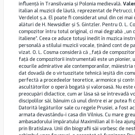
influenţă în Transilvania şi Polonia medievală.
Vale
italian al muzicii de lăută, reprezentat de Petrucci
Verdelot ş.a. El poate fi considerat unul din cei mai
alături de H. Newsidler şi S. Gintzler. Pentru O. L. 
compozitor întru totul original, ci mai degrabă ,,un 
italiene”. Ceea ce aduce totuşi inedit în muzica in
personală a stilului muzicii vocale, ţinând cont de par
vizat. O. L. Cosma consideră că ,,faţă de compozitori
faţă de compozitorii instrumentali este un pionier,
ecourile admirative ale contemporanilor, măiestria 
dat dovadă de o virtuozitate tehnică ieşită din com
perfectă a procedeelor teoretice, armonice şi contr
ascultătorilor o operă bogată şi valoroasă. Nu este
preocupări didactice, cum ar lăsa să se întrevadă 
discipolilor săi, bănuim că unul dintre ei ar putea f
Datorită legăturilor sale cu regele Prusiei, a fost a
armata devastându-i casa din Vilnius. Cu mare greut
ambasadorului împăratului Maximilian al II-lea ajung
prin Bratislava. Unii din biografii săi vorbesc de nes