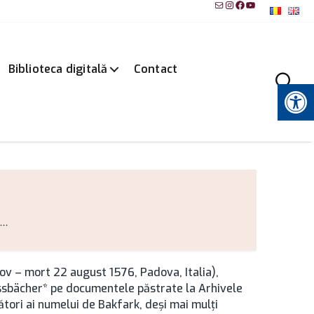
Mail
Instagram
Facebook
YouTube
Biblioteca digitală
Contact
Instrumente pentru accesibilitate
..
șov – mort 22 august 1576, Padova, Italia),
Nussbächer* pe documentele păstrate la Arhivele
ători ai numelui de Bakfark, deşi mai mulţi