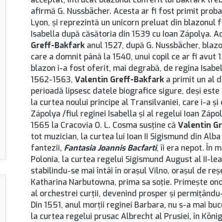
afirmă G. Nussbächer. Acesta ar fi fost primit probab
Lyon, şi reprezintă un unicorn preluat din blazonul 
Isabella după căsătoria din 1539 cu Ioan Zápolya. A
Greff-Bakfark
anul 1527, după G. Nussbächer, blazon
care a domnit până la 1540, unui copil ce ar fi avut 1
blazon i-a fost oferit, mai degrabă, de regina Isabel
1562-1563,
Valentin Greff-Bakfark
a primit un al 
perioadă lipsesc datele biografice sigure, deşi este p
la curtea noului principe al Transilvaniei, care i-a ş
Zápolya /fiul reginei Isabella şi al regelui Ioan Zápol
1565 la Cracovia O. L. Cosma susţine că
Valentin G
tot muzician, la curtea lui Ioan II Sigismund din Alba 
fantezii,
Fantasia Joannis Bacfarti
, îi era nepot. În 
Polonia, la curtea regelui Sigismund August al II-lea
stabilindu-se mai întâi în oraşul Vilno, oraşul de reş
Katharina Narbutowna, prima sa soţie. Primeşte onora
al orchestrei curţii, devenind prosper şi permiţându-
Din 1551, anul morţii reginei Barbara, nu s-a mai buc
la curtea regelui prusac Albrecht al Prusiei, în Köni