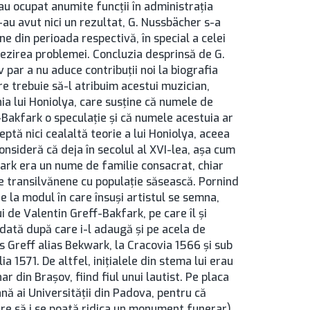
, au ocupat anumite funcţii în administraţia
n-au avut nici un rezultat, G. Nussbächer s-a
e din perioada respectivă, în special a celei
mpezirea problemei. Concluzia desprinsă de G.
 par a nu aduce contribuţii noi la biografia
re trebuie să-l atribuim acestui muzician,
nia lui Honiolya, care susţine că numele de
f-Bakfark o speculaţie şi că numele acestuia ar
ptă nici cealaltă teorie a lui Honiolya, aceea
onsideră că deja în secolul al XVI-lea, aşa cum
fark era un nume de familie consacrat, chiar
e transilvănene cu populaţie săsească. Pornind
e la modul în care însuşi artistul se semna,
 de Valentin Greff-Bakfark, pe care îl şi
dată după care i-l adaugă şi pe acela de
s Greff alias Bekwark, la Cracovia 1566 şi sub
a 1571. De altfel, iniţialele din stema lui erau
ar din Brașov, fiind fiul unui lautist. Pe placa
ă ai Universității din Padova, pentru că
re să i se poată ridica un monument funerar)