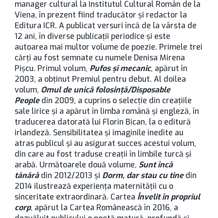
manager cultural la Institutul Cultural Român de la
Viena, în prezent fiind traducător şi redactor la
Editura ICR. A publicat versuri încă de la vârsta de
12 ani, în diverse publicaţii periodice şi este
autoarea mai multor volume de poezie. Primele trei
cărţi au fost semnate cu numele Denisa Mirena
Pişcu. Primul volum,
Pufos şi mecanic
, apărut în
2003, a obţinut Premiul pentru debut. Al doilea
volum,
Omul de unică folosinţă/Disposable
People
din 2009, a cuprins o selecţie din creaţiile
sale lirice şi a apărut în limba română şi engleză, în
traducerea datorată lui Florin Bican, la o editură
irlandeză. Sensibilitatea şi imaginile inedite au
atras publicul şi au asigurat succes acestui volum,
din care au fost traduse creaţii în limbile turcă şi
arabă. Următoarele două volume,
Sunt încă
tânără
din 2012/2013 şi
Dorm, dar stau cu tine
din
2014 ilustrează experienţa maternităţii cu o
sinceritate extraordinară. Cartea
Învelit în propriul
corp
, apărut la Cartea Românească în 2016, a