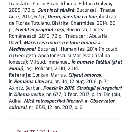
translator Florin Bican, Irlanda, Editura Galway,
2009, 170 p.;
Sunt încă tânără
, București, Tracus
Arte, 2012, 62 p.;
Dorm, dar stau cu tine
, ilustraţii
de Florea Ţuţuianu, Bistriţa, Charmides, 2014, 86
p.;
Învelit în propriul corp
, București, Cartea
Românească, 2016, 72 p.; Traduceri: Abulafia,
David,
Marea cea mare: o istorie umană a
Mediteranei
, București, Humanitas, 2014 (în colab.
cu Georgeta-Anca Ionescu şi Marieva Cătălina
Ionescu); Mifsud, Immanuel,
În numele Tatălui (şi al
Fiului)
, Iași, Polirom, 2010, 2014.
Referinţe
: Conkan, Marius,
Clişeul amoros
,
în
România Literară
, nr. 34, 12 aug. 2016, p. 7;
Axinte, Şerban
, Poezia în 2016. Strategii şi negocieri
,
în
Dilema veche
, nr. 677, 9 febr. 2017, p. 14; Diniţoiu,
Adina,
Mică retrospectivă literară
, în
Observator
cultural
, nr. 855, 12 ian. 2017, p. 6.