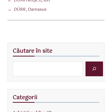
←
DUMITRAŞCU, Ion
→
DÜRR, Damasus
Căutare în site
Categorii