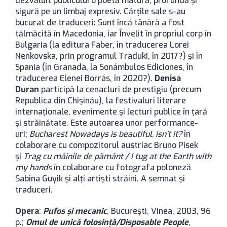
dezvăluit publicului o poetă matură, profundă şi
sigură pe un limbaj expresiv. Cărţile sale s-au
bucurat de traduceri: Sunt încă tânără a fost
tălmăcită în Macedonia, iar Învelit în propriul corp în
Bulgaria (la editura Faber, în traducerea Lorei
Nenkovska, prin programul Traduki, în 2017?) şi în
Spania (în Granada, la Sonámbulos Ediciones, în
traducerea Elenei Borrás, în 2020?).
Denisa
Duran
participă la cenacluri de prestigiu (precum
Republica din Chişinău), la festivaluri literare
internaţionale, evenimente şi lecturi publice în ţară
şi străinătate. Este autoarea unor performance-
uri;
Bucharest Nowadays is beautiful, isn
’t it?
în
colaborare cu compozitorul austriac Bruno Pisek
şi
Trag cu mâinile de pământ / I tug at the Earth with
my hands
în colaborare cu fotografa poloneză
Sabina Guyik şi alţi artişti străini. A semnat şi
traduceri.
Opera
:
Pufos şi mecanic
, București, Vinea, 2003, 96
p.;
Omul de unică folosinţă/Disposable People
,