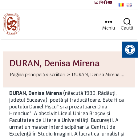
Mail
Instagram
Facebook
YouTube
Meniu
Caută
Instrumente pentru accesibilitate
DURAN, Denisa Mirena
Pagina principală
scriitori
DURAN, Denisa Mirena ...
DURAN, Denisa Mirena
(născută 1980, Rădăuţi,
județul Suceava), poetă şi traducătoare. Este fiica
poetului Daniel Pişcu* şi a prozatoarei Dina
Hrenciuc*. A absolvit Liceul Unirea Brașov şi
Facultatea de Litere a Universității București. A
urmat un master interdisciplinar la Centrul de
Excelenţă în Studiu Imaginii. A lucrat ca jurnalist şi