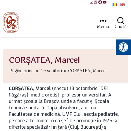
Mail
Instagram
Facebook
YouTube
Meniu
Caută
Instrumente pentru accesibilitate
CORŞATEA, Marcel
Pagina principală
scriitori
CORŞATEA, Marcel ...
CORŞATEA, Marcel
(născut 13 octombrie 1951,
Făgăraș), medic orelist, profesor universitar. A
urmat şcoala la Brașov, unde a făcut şi Şcoala
tehnică sanitară. După absolvire, a urmat
Facultatea de medicină, UMF Cluj, secţia pediatrie,
pe care a terminat-o ca şef de promoţie în 1976 şi
diferite specializări în ţară (Cluj, București) şi