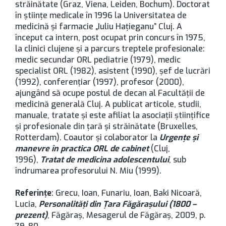
străinătate (Graz, Viena, Leiden, Bochum). Doctorat
în ştiinţe medicale în 1996 la Universitatea de
medicină şi farmacie „Iuliu Haţieganu” Cluj. A
început ca intern, post ocupat prin concurs în 1975,
la clinici clujene şi a parcurs treptele profesionale:
medic secundar ORL pediatrie (1979), medic
specialist ORL (1982), asistent (1990), şef de lucrări
(1992), conferenţiar (1997), profesor (2000),
ajungând să ocupe postul de decan al Facultăţii de
medicină generală Cluj. A publicat articole, studii,
manuale, tratate şi este afiliat la asociaţii ştiinţifice
şi profesionale din ţară şi străinătate (Bruxelles,
Rotterdam). Coautor şi colaborator la
Urgenţe şi
manevre în practica ORL de cabinet
(Cluj,
1996),
Tratat de medicina adolescentului
, sub
îndrumarea profesorului N. Miu (1999).
Referințe
: Grecu, Ioan, Funariu, Ioan, Baki Nicoară,
Lucia,
Personalități din Țara Făgărașului (1800 –
prezent)
, Făgăraș, Mesagerul de Făgăraș, 2009, p.