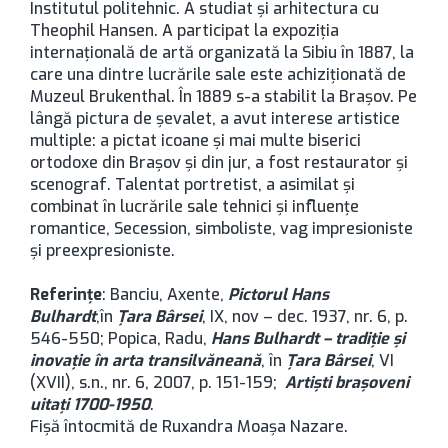
Institutul politehnic. A studiat și arhitectura cu
Theophil Hansen. A participat la expoziția
internațională de artă organizată la Sibiu în 1887, la
care una dintre lucrările sale este achiziționată de
Muzeul Brukenthal. În 1889 s-a stabilit la Brașov. Pe
lângă pictura de șevalet, a avut interese artistice
multiple: a pictat icoane și mai multe biserici
ortodoxe din Brașov și din jur, a fost restaurator și
scenograf. Talentat portretist, a asimilat și
combinat în lucrările sale tehnici și influențe
romantice, Secession, simboliste, vag impresioniste
și preexpresioniste.
Referințe
: Banciu, Axente,
Pictorul Hans
Bulhardt
,în
Țara Bârsei
, IX, nov – dec. 1937, nr. 6, p.
546-550; Popica, Radu,
Hans Bulhardt – tradiție și
inovație în arta transilvăneană
, în
Țara Bârsei
, VI
(XVII), s.n., nr. 6, 2007, p. 151-159;
Artiști brașoveni
uitați 1700-1950
.
Fişă întocmită de Ruxandra Moaşa Nazare.