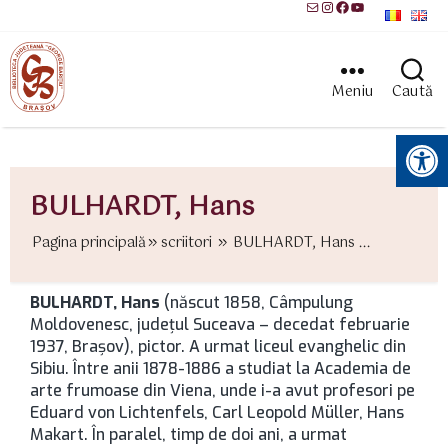
Mail
Instagram
Facebook
YouTube
Meniu
Caută
Instrumente pentru accesibilitate
BULHARDT, Hans
Pagina principală
scriitori
BULHARDT, Hans ...
BULHARDT, Hans
(născut 1858, Câmpulung
Moldovenesc, județul Suceava – decedat februarie
1937, Brașov), pictor. A urmat liceul evanghelic din
Sibiu. Între anii 1878-1886 a studiat la Academia de
arte frumoase din Viena, unde i-a avut profesori pe
Eduard von Lichtenfels, Carl Leopold Müller, Hans
Makart. În paralel, timp de doi ani, a urmat