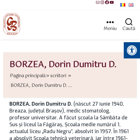
Mail
Instagram
Facebook
YouTube
Meniu
Caută
Instrumente pentru accesibilitate
BORZEA, Dorin Dumitru D.
Pagina principală
scriitori
BORZEA, Dorin Dumitru D. ...
BORZEA, Dorin Dumitru D.
(născut 27 iunie 1940,
Breaza, județul Brașov), medic stomatolog,
profesor universitar. A făcut școala la Sâmbăta de
Sus și liceul la Făgăraș, Școala medie numărul 1,
actualul liceu „Radu Negru”, absolvit în 1957. În 1961
a absolvit Școala tehnică veterinară, iar între 1961-