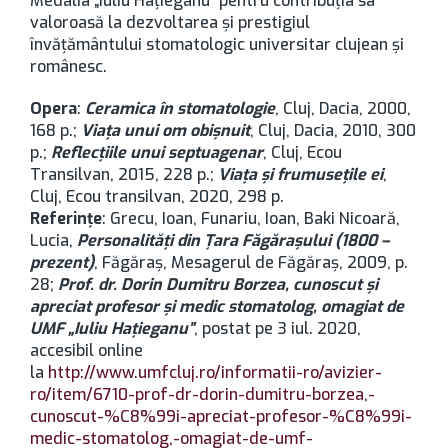
Medalia „Iuliu Hațieganu” pentru contribuția sa
valoroasă la dezvoltarea și prestigiul
învățământului stomatologic universitar clujean și
românesc.
Opera
:
Ceramica în stomatologie
, Cluj, Dacia, 2000,
168 p.;
Viața unui om obișnuit
, Cluj, Dacia, 2010, 300
p.;
Reflecțiile unui septuagenar
, Cluj, Ecou
Transilvan, 2015, 228 p.;
Viața și frumusețile ei
,
Cluj, Ecou transilvan, 2020, 298 p.
Referințe
: Grecu, Ioan, Funariu, Ioan, Baki Nicoară,
Lucia,
Personalități din Țara Făgărașului (1800 –
prezent)
, Făgăraș, Mesagerul de Făgăraș, 2009, p.
28;
Prof. dr. Dorin Dumitru Borzea, cunoscut și
apreciat profesor și medic stomatolog, omagiat de
UMF „Iuliu Hațieganu”
, postat pe 3 iul. 2020,
accesibil online
la
http://www.umfcluj.ro/informatii-ro/avizier-
ro/item/6710-prof-dr-dorin-dumitru-borzea,-
cunoscut-%C8%99i-apreciat-profesor-%C8%99i-
medic-stomatolog,-omagiat-de-umf-