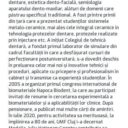
dentare, estetica dento-facială, semiologia
aparatului dento-maxilar, alături de domenii care
păstrau specificul traditional. A fost printre primii
din țară care a prezentat studenților sistemele
metalo-ceramice, mai ales cele integral ceramice în
tehnologia protezelor dentare, protezele realizate
prin injectare etc. A inițiat Colegiul de tehnică
dentară, a fondat primul laborator de simulare din
cadrul facultății în care a desfășurat cursuri de
perfecționare postuniversitară, s-a dovedit deschis
în preluarea celor mai noi și inovative tehnici și
proceduri, aplicate cu pricepere și profesionalism în
cabinet și transmise ca experiență studenților. În
2005 a organizat primul congress international de
biomateriale Napoca Biodent, la care au participat
invitați de renume în cercetarea experimentală a
biomaterialelor și a aplicabilității lor clinice. După
pensionare, a publicat mai multe cărți de amintiri.
În iulie 2020, pentru activitatea sa merituoasă, la
împlinirea a 80 de ani, UMF Cluj i-a decernat