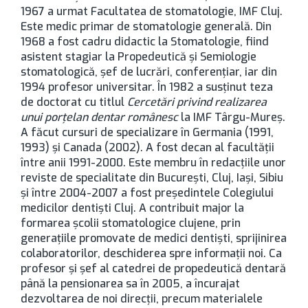
1967 a urmat Facultatea de stomatologie, IMF Cluj.
Este medic primar de stomatologie generală. Din
1968 a fost cadru didactic la Stomatologie, fiind
asistent stagiar la Propedeutică și Semiologie
stomatologică, șef de lucrări, conferențiar, iar din
1994 profesor universitar. În 1982 a susținut teza
de doctorat cu titlul
Cercetări privind realizarea
unui porțelan dentar românesc
la IMF Târgu-Mureș.
A făcut cursuri de specializare în Germania (1991,
1993) și Canada (2002). A fost decan al facultății
între anii 1991-2000. Este membru în redacțiile unor
reviste de specialitate din București, Cluj, Iași, Sibiu
și între 2004-2007 a fost președintele Colegiului
medicilor dentiști Cluj. A contribuit major la
formarea școlii stomatologice clujene, prin
generațiile promovate de medici dentiști, sprijinirea
colaboratorilor, deschiderea spre informații noi. Ca
profesor și șef al catedrei de propedeutică dentară
până la pensionarea sa în 2005, a încurajat
dezvoltarea de noi direcții, precum materialele