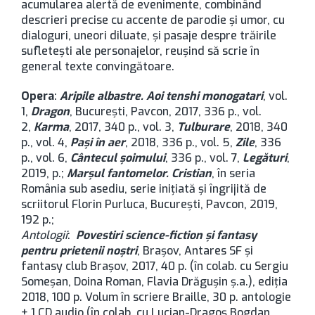
acumularea alertă de evenimente, combinând
descrieri precise cu accente de parodie și umor, cu
dialoguri, uneori diluate, și pasaje despre trăirile
sufletești ale personajelor, reușind să scrie în
general texte convingătoare.
Opera
:
Aripile albastre. Aoi tenshi monogatari
, vol.
1,
Dragon
, București, Pavcon, 2017, 336 p., vol.
2,
Karma
, 2017, 340 p., vol. 3,
Tulburare
, 2018, 340
p., vol. 4,
Pași în aer
, 2018, 336 p., vol. 5,
Zile
, 336
p., vol. 6,
Cântecul șoimului
, 336 p., vol. 7,
Legături
,
2019, p.;
Marșul fantomelor. Cristian
, în seria
România sub asediu, serie inițiată și îngrijită de
scriitorul Florin Purluca, București, Pavcon, 2019,
192 p.;
Antologii
:
Povestiri science-fiction și fantasy
pentru prietenii noștri
, Brașov, Antares SF și
fantasy club Brașov, 2017, 40 p. (în colab. cu Sergiu
Someșan, Doina Roman, Flavia Drăgușin ș.a.), ediția
2018, 100 p. Volum în scriere Braille, 30 p. antologie
+ 1 CD audio (în colab. cu Lucian-Dragoș Bogdan,