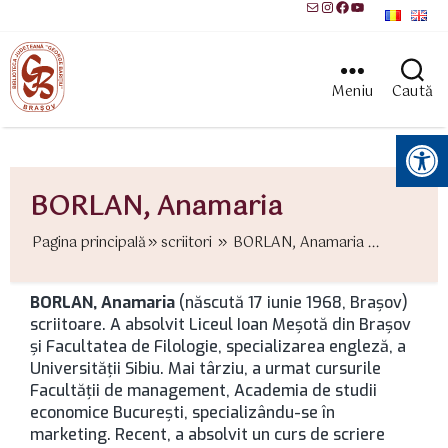
Mail
Instagram
Facebook
YouTube
Meniu
Caută
Instrumente pentru accesibilitate
BORLAN, Anamaria
Pagina principală
scriitori
BORLAN, Anamaria ...
BORLAN, Anamaria
(născută 17 iunie 1968, Brașov)
scriitoare. A absolvit Liceul Ioan Meșotă din Brașov
și Facultatea de Filologie, specializarea engleză, a
Universității Sibiu. Mai târziu, a urmat cursurile
Facultății de management, Academia de studii
economice București, specializându-se în
marketing. Recent, a absolvit un curs de scriere