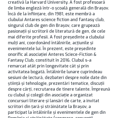
creativă la Harvard University. A fost profesoară
de limba engleză într-o școală generală din Brașov.
Încă de la înființare, din 1981, este membră a
clubului Antares science fiction and fantasy club,
singurul club de gen din Brașov, care grupează
pasionații și scriitorii de literatură de gen, de cele
mai diferite profesii. A fost președinte a clubului
mulți ani, coordonând întâlnirile, acțiunile și
evenimentele lui. În prezent, este președinte
onorific al asociației Anteres Sciece-Fiction &
Fantasy Club, constituit în 2016. Clubul s-a
remarcat atât prin longevitate cât și prin
activitatea bogată. Întâlnirile lunare cuprindeau
sesiuni de lectură, dezbateri despre noile date din
știință și tehnologie, prezentări tematice, discuții
despre cărți, recrutarea de tinere talente. Împreună
cu clubul și colegii din asociație a organizat
concursuri literare și lansări de carte, a invitat
scriitori din țară și străinătate la Brașov, a
participat la întâlnirile și evenimentele de gen din