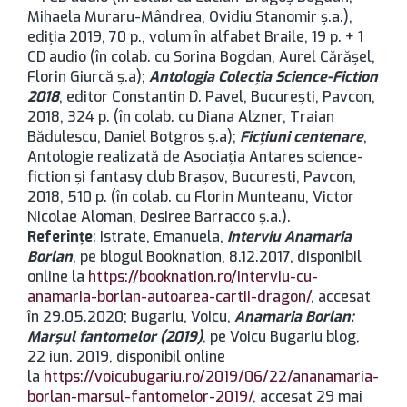
Mihaela Muraru-Mândrea, Ovidiu Stanomir ș.a.),
ediția 2019, 70 p., volum în alfabet Braile, 19 p. + 1
CD audio (în colab. cu Sorina Bogdan, Aurel Cărășel,
Florin Giurcă ș.a);
Antologia Colecția Science-Fiction
2018
, editor Constantin D. Pavel, București, Pavcon,
2018, 324 p. (în colab. cu Diana Alzner, Traian
Bădulescu, Daniel Botgros ș.a);
Ficțiuni centenare
,
Antologie realizată de Asociația Antares science-
fiction și fantasy club Brașov, București, Pavcon,
2018, 510 p. (în colab. cu Florin Munteanu, Victor
Nicolae Aloman, Desiree Barracco ș.a.).
Referințe
: Istrate, Emanuela,
Interviu Anamaria
Borlan
, pe blogul Booknation, 8.12.2017, disponibil
online la
https://booknation.ro/interviu-cu-
anamaria-borlan-autoarea-cartii-dragon/
, accesat
în 29.05.2020; Bugariu, Voicu,
Anamaria Borlan:
Marșul fantomelor (2019)
, pe Voicu Bugariu blog,
22 iun. 2019, disponibil online
la
https://voicubugariu.ro/2019/06/22/ananamaria-
borlan-marsul-fantomelor-2019/
, accesat 29 mai