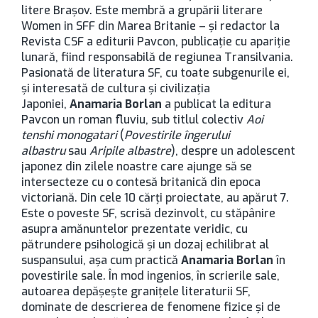
litere Brașov. Este membră a grupării literare
Women in SFF din Marea Britanie – şi redactor la
Revista CSF a editurii Pavcon, publicaţie cu apariţie
lunară, fiind responsabilă de regiunea Transilvania.
Pasionată de literatura SF, cu toate subgenurile ei,
și interesată de cultura și civilizația
Japoniei,
Anamaria Borlan
a publicat la editura
Pavcon un roman fluviu, sub titlul colectiv
Aoi
tenshi monogatari
(
Povestirile îngerului
albastru
sau
Aripile albastre
), despre un adolescent
japonez din zilele noastre care ajunge să se
intersecteze cu o contesă britanică din epoca
victoriană. Din cele 10 cărţi proiectate, au apărut 7.
Este o poveste SF, scrisă dezinvolt, cu stăpânire
asupra amănuntelor prezentate veridic, cu
pătrundere psihologică și un dozaj echilibrat al
suspansului, așa cum practică
Anamaria Borlan
în
povestirile sale. În mod ingenios, în scrierile sale,
autoarea depășește granițele literaturii SF,
dominate de descrierea de fenomene fizice și de