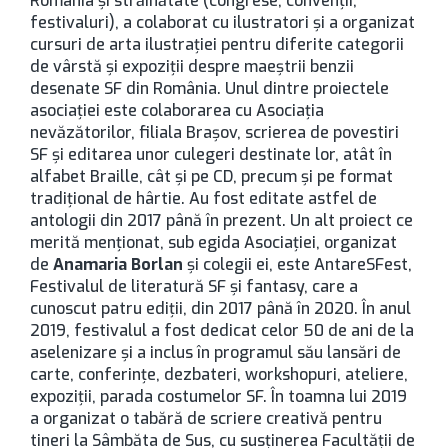
România și străinătate (congrese, convenții,
festivaluri), a colaborat cu ilustratori și a organizat
cursuri de arta ilustrației pentru diferite categorii
de vârstă și expoziții despre maeștrii benzii
desenate SF din România. Unul dintre proiectele
asociației este colaborarea cu Asociația
nevăzătorilor, filiala Brașov, scrierea de povestiri
SF și editarea unor culegeri destinate lor, atât în
alfabet Braille, cât și pe CD, precum și pe format
tradițional de hârtie. Au fost editate astfel de
antologii din 2017 până în prezent. Un alt proiect ce
merită menționat, sub egida Asociației, organizat
de
Anamaria Borlan
și colegii ei, este AntareSFest,
Festivalul de literatură SF și fantasy, care a
cunoscut patru ediții, din 2017 până în 2020. În anul
2019, festivalul a fost dedicat celor 50 de ani de la
aselenizare și a inclus în programul său lansări de
carte, conferințe, dezbateri, workshopuri, ateliere,
expoziții, parada costumelor SF. În toamna lui 2019
a organizat o tabără de scriere creativă pentru
tineri la Sâmbăta de Sus, cu susținerea Facultății de