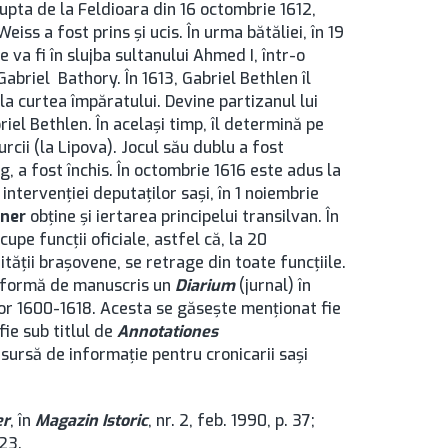
 lupta de la Feldioara din 16 octombrie 1612,
iss a fost prins şi ucis. În urma bătăliei, în 19
va fi în slujba sultanului Ahmed I, într-o
Gabriel Bathory. În 1613, Gabriel Bethlen îl
a curtea împăratului. Devine partizanul lui
iel Bethlen. În acelaşi timp, îl determină pe
rcii (la Lipova). Jocul său dublu a fost
g, a fost închis. În octombrie 1616 este adus la
intervenţiei deputaţilor saşi, în 1 noiembrie
ner
obţine şi iertarea principelui transilvan. În
upe funcţii oficiale, astfel că, la 20
ăţii braşovene, se retrage din toate funcţiile.
ub formă de manuscris un
Diarium
(jurnal) în
lor 1600-1618. Acesta se găseşte menţionat fie
 fie sub titlul de
Annotationes
 sursă de informaţie pentru cronicarii saşi
er
, în
Magazin Istoric
, nr. 2, feb. 1990, p. 37;
23.