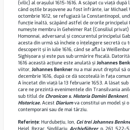
(vilic) al oraşului 1615-1616. A scăpat cu viaţă după
când oştile braşovene au fost înfrânte, iar Michael We
octombrie 1612, se refugiază la Constantinopol, unde 
funcţie înaltă, scăpând astfel de ororile principelui 
numeşte membru în Geheimer Rat (Consiliul privat) l
Homonnai, adversarul şi concurentul principelui Gabr
acesta din urmă să încheie o înţelegere secretă cu tu
descoperit şi în iulie 1616, când se afla la Weißenbur
Sighişoara şi este pus sub urmărire fiscală. Datorită 
1616 această acţiune este anulată şi
Johannes Benk
viitor,
Johannes Benkner
nu a mai avut dreptul să oc
decembrie 1616, după ce dă socoteală în faţa comunit
A încetat din viaţă la 13 februarie 1653. A lăsat s
care ne prezintă evenimentele din Transilvania ani
sub titlul de
Chronicon s. Historia Domini Benkneri
,
Historicae.
Acest
Diarium
va constitui un model şi o
contemporani sau de mai târziu.
Referinţe
: Hurdubeţiu, Ion,
Cei trei Johannes Benkn
Heigl, Rezac, Şindilariu,
Archivführer
, p. 261, 522-5