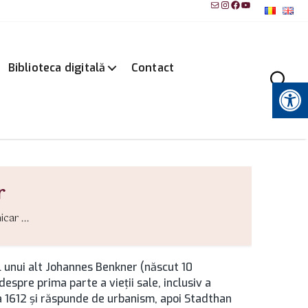
Mail
Instagram
Facebook
YouTube
Biblioteca digitală
Contact
Instrumente pentru accesibilitate
r
ar ...
l unui alt Johannes Benkner (născut 10
spre prima parte a vieţii sale, inclusiv a
la 1612 şi răspunde de urbanism, apoi Stadthan