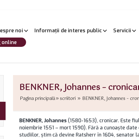
espre noi
Informații de interes public
Servicii
 online
BENKNER, Johannes – cronica
Pagina principală
scriitori
BENKNER, Johannes – cronic
BENKNER, Johannes
(1580-1653), cronicar. Este fiu
noiembrie 1551 – mort 1590). Fără a cunoaşte date de
studiilor, ştim că devine Ratsherr în 1604, senator 