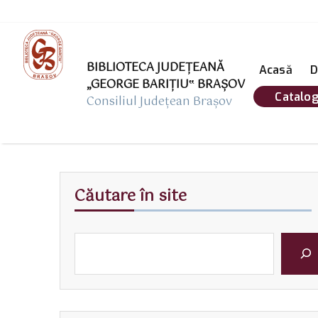
BIBLIOTECA JUDEȚEANĂ
Acasă
D
„GEORGE BARIŢIU‟ BRAŞOV
Catalog
Consiliul Județean Brașov
Căutare în site