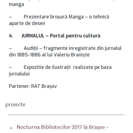
manga
– Prezentare broșură Manga – o tehnică
aparte de desen
4.
JURNALUL – Portal pentru cultură
– Audiții – fragmente inregistrate din jurnalul
din 1885-1886 al lui Valeriu Braniște
– Expozitie de ilustrații realizate pe baza
jurnalului
Partener: RAT Braşov
proiecte
tichete
←
Nocturna Bibliotecilor 2017 la Braşov –