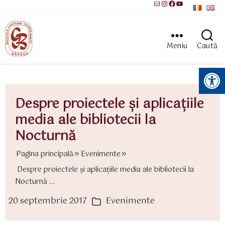
Mail
Instagram
Facebook
YouTube
Meniu
Caută
Instrumente pentru accesibilitate
Despre proiectele şi aplicaţiile
media ale bibliotecii la
Nocturnă
Pagina principală
Evenimente
Despre proiectele şi aplicaţiile media ale bibliotecii la
Nocturnă ...
20 septembrie 2017
Evenimente
ată
Categorii
rticol