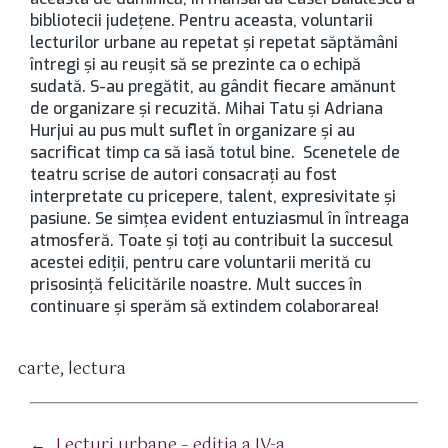
bibliotecii judeţene. Pentru aceasta, voluntarii
lecturilor urbane au repetat şi repetat săptămâni
întregi şi au reuşit să se prezinte ca o echipă
sudată. S-au pregătit, au gândit fiecare amănunt
de organizare şi recuzită. Mihai Tatu şi Adriana
Hurjui au pus mult suflet în organizare şi au
sacrificat timp ca să iasă totul bine. Scenetele de
teatru scrise de autori consacraţi au fost
interpretate cu pricepere, talent, expresivitate şi
pasiune. Se simţea evident entuziasmul în întreaga
atmosferă. Toate şi toţi au contribuit la succesul
acestei ediţii, pentru care voluntarii merită cu
prisosinţă felicitările noastre. Mult succes în
continuare şi sperăm să extindem colaborarea!
carte
,
lectura
tichete
←
Lecturi urbane – ediţia a IV-a