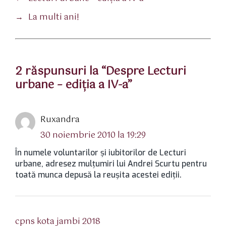
→
La multi ani!
2 răspunsuri la “Despre Lecturi
urbane – ediţia a IV-a”
spune:
Ruxandra
30 noiembrie 2010 la 19:29
În numele voluntarilor şi iubitorilor de Lecturi
urbane, adresez mulţumiri lui Andrei Scurtu pentru
toată munca depusă la reuşita acestei ediţii.
spune:
cpns kota jambi 2018