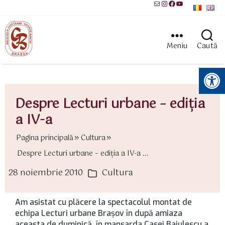
Mail
Instagram
Facebook
YouTube
Meniu
Caută
Instrumente pentru accesibilitate
Despre Lecturi urbane – ediţia
a IV-a
Pagina principală
Cultura
Despre Lecturi urbane – ediţia a IV-a ...
28 noiembrie 2010
Cultura
ată
Categorii
rticol
Am asistat cu plăcere la spectacolul montat de
echipa Lecturi urbane Braşov în după amiaza
aceasta de duminică, în mansarda Casei Baiulescu a