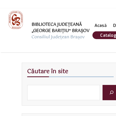
BIBLIOTECA JUDEȚEANĂ
Acasă
D
„GEORGE BARIŢIU‟ BRAŞOV
Catalog
Consiliul Județean Brașov
Căutare în site