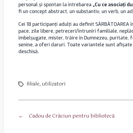
personal şi spontan la întrebarea
„Cu ce asociaţi 
fi un concept abstract, un substantiv, un verb, un ad
Cei 18 participanţi adulţi au definit SĂRBĂTOAREA î
pace, zile libere, petreceri/întruniri familiale, nep
îmbelşugate, mister, trăire în Dumnezeu, puritate, f
senine, a oferi daruri. Toate variantele sunt afişate 
deschisă.
filiale
,
utilizatori
Etichete
←
Cadou de Crăciun pentru bibliotecă