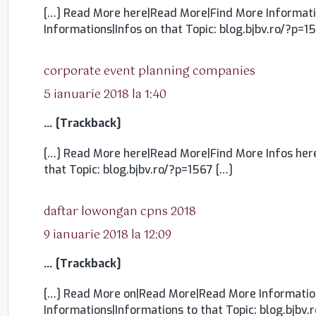
[…] Read More here|Read More|Find More Informatio
Informations|Infos on that Topic: blog.bjbv.ro/?p=1
spune:
corporate event planning companies
5 ianuarie 2018 la 1:40
… [Trackback]
[…] Read More here|Read More|Find More Infos here
that Topic: blog.bjbv.ro/?p=1567 […]
spune:
daftar lowongan cpns 2018
9 ianuarie 2018 la 12:09
… [Trackback]
[…] Read More on|Read More|Read More Information
Informations|Informations to that Topic: blog.bjbv.