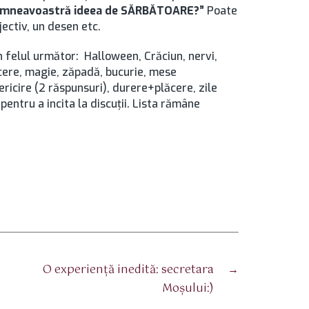
dumneavoastră ideea de SĂRBĂTOARE?”
Poate
jectiv, un desen etc.
n felul următor: Halloween, Crăciun, nervi,
lăcere, magie, zăpadă, bucurie, mese
ericire (2 răspunsuri), durere+plăcere, zile
pentru a incita la discuţii. Lista rămâne
O experienţă inedită: secretara
→
Moşului:)