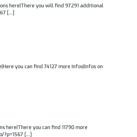
ns here|There you will find 97291 additional
567 […]
|Here you can find 74127 more Infos|Infos on
s here|There you can find 11790 more
ro/?p=1567 […]