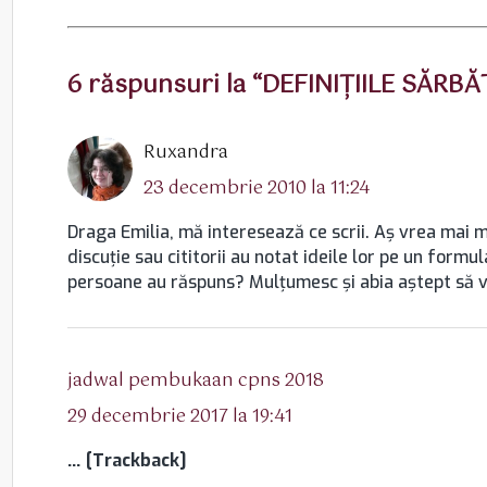
6 răspunsuri la “DEFINIŢIILE SĂRBĂ
spune:
Ruxandra
23 decembrie 2010 la 11:24
Draga Emilia, mă interesează ce scrii. Aş vrea mai m
discuţie sau cititorii au notat ideile lor pe un form
persoane au răspuns? Mulţumesc şi abia aştept să v
spune:
jadwal pembukaan cpns 2018
29 decembrie 2017 la 19:41
… [Trackback]