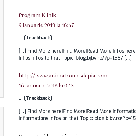
spune:
Program Klinik
9 ianuarie 2018 la 18:47
… [Trackback]
[…] Find More here|Find More|Read More Infos here
Infos|Infos to that Topic: blog.bjbv.ro/?p=1567 […]
spune:
http://www.animatronicsdepia.com
16 ianuarie 2018 la 0:13
… [Trackback]
[…] Find More here|Find More|Read More Informatio
Informations|Infos on that Topic: blog.bjbv.ro/?p=1