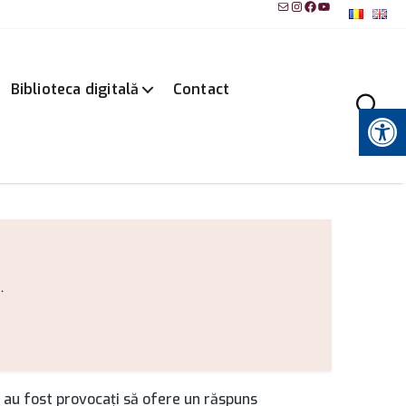
Mail
Instagram
Facebook
YouTube
Biblioteca digitală
Contact
Instrumente pentru accesibilitate
.
i 3 au fost provocaţi să ofere un răspuns