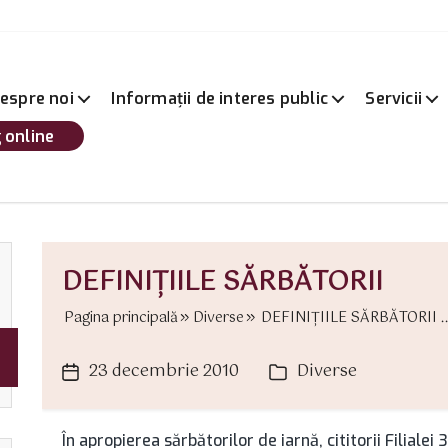
espre noi
Informații de interes public
Servicii
 online
DEFINIŢIILE SĂRBĂTORII
Pagina principală
Diverse
DEFINIŢIILE SĂRBĂTORII ..
23 decembrie 2010
Diverse
Dată
Categorii
articol
În apropierea sărbătorilor de iarnă, cititorii Filiale