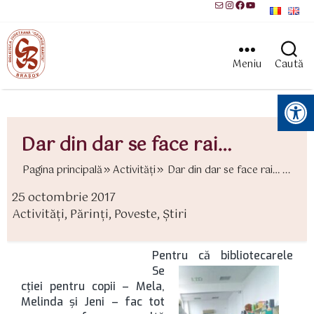
Mail
Instagram
Facebook
YouTube
Meniu
Caută
Instrumente pentru accesibilitate
Dar din dar se face rai…
Pagina principală
Activităţi
Dar din dar se face rai… ...
25 octombrie 2017
ată
Activităţi
,
Părinţi
,
Poveste
,
Știri
rticol
ategorii
Pentru că
bibliotecarele
Se
cției pentru copii – Mela,
Melinda și Jeni – fac tot