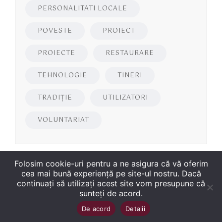
PERSONALITATI LOCALE
POVESTE
PROIECT
PROIECTE
RESTAURARE
TEHNOLOGIE
TINERI
TRADIȚIE
UTILIZATORI
VOLUNTARIAT
Folosim cookie-uri pentru a ne asigura că vă oferim
cea mai bună experiență pe site-ul nostru. Dacă
continuați să utilizați acest site vom presupune că
sunteți de acord.
Copyright
©
2026
Biblioteca Județeană
Sus
↑
De acord
Detalii
„George Bariţiu‟ Braşov
. Toate drepturile sunt