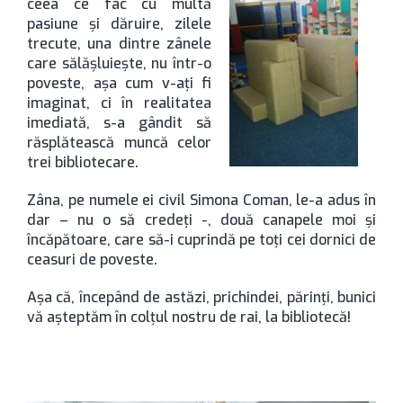
ceea ce fac cu multă
pasiune și dăruire, zilele
trecute, una dintre zânele
care sălășluiește, nu într-o
poveste, așa cum v-ați fi
imaginat, ci în realitatea
imediată, s-a gândit să
răsplătească muncă celor
trei bibliotecare.
Zâna, pe numele ei civil Simona Coman, le-a adus în
dar – nu o să credeți -, două canapele moi și
încăpătoare, care să-i cuprindă pe toți cei dornici de
ceasuri de poveste.
Așa că, începând de astăzi, prichindei, părinți, bunici
vă așteptăm în colțul nostru de rai, la bibliotecă!