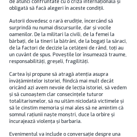
de atunci confruntate cu o criză internaţională şi
obligată să facă alegeri în aceste condiţii.
Autorii dovedesc o rară erudiţie, încercând să
surprindă nu numai discursurile, dar şi vocile
oamenilor. De la militari la civili, de la femei la
bărbaţi, de la tineri la bătrâni, de la bogaţi la săraci,
de la factori de decizie la cetăţeni de rând, toţi au
un cuvânt de spus. Poveştile lor însumează traume,
responsabilităţi, greşeli, fragilităţi.
Cartea îşi propune să atragă atenţia asupra
învăţămintelor istoriei, fiindcă mai mult decât
oricând azi avem nevoie de lecţia istoriei, să vedem
şi să cunoaştem clar consecinţele tuturor
totalitarismelor, să nu uităm niciodată victimele şi
să le cinstim memoria şi mai ales să ne amintim că
somnul raţiunii naşte monştri, duce la orbire şi
încurajează violenţa şi barbaria.
Evenimentul va include o conversație despre una