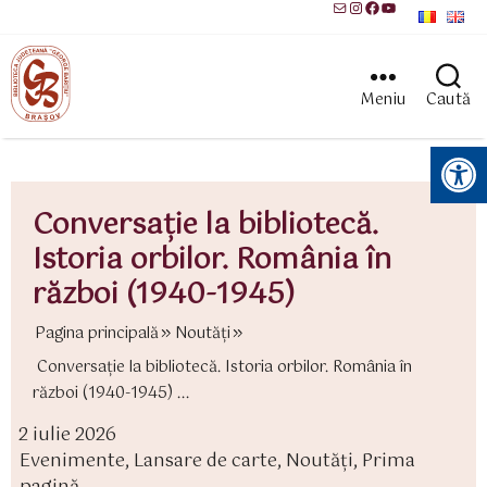
Mail
Instagram
Facebook
YouTube
Meniu
Caută
Instrumente pentru accesibilitate
Conversație la bibliotecă.
Istoria orbilor. România în
război (1940-1945)
Pagina principală
Noutăți
Conversație la bibliotecă. Istoria orbilor. România în
război (1940-1945) ...
2 iulie 2026
ată
Evenimente
,
Lansare de carte
,
Noutăți
,
Prima
rticol
ategorii