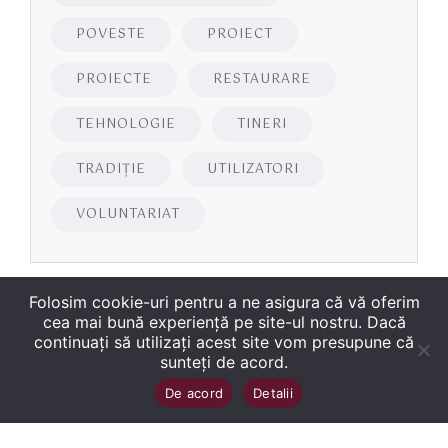
POVESTE
PROIECT
PROIECTE
RESTAURARE
TEHNOLOGIE
TINERI
TRADIȚIE
UTILIZATORI
VOLUNTARIAT
Folosim cookie-uri pentru a ne asigura că vă oferim
cea mai bună experiență pe site-ul nostru. Dacă
continuați să utilizați acest site vom presupune că
sunteți de acord.
Copyright
©
2026
Biblioteca Județeană
Sus
↑
De acord
Detalii
„George Bariţiu‟ Braşov
. Toate drepturile sunt
rezervate.
Site dezvoltat de WMT
.