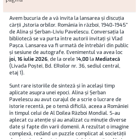
pagină
Avem bucuria de a vă invita la lansarea şi discuţia
cărţii „Istoria orbilor. România în război, 1940-1945”
de Alina şi Şerban-Liviu Pavelescu. Conversaţia la
bibliotecă se va purta între autorii invitaţi şi Vlad
Paşca. Lansarea va fi urmată de întrebări din public
şi sesiune de autografe. Evenimentul va avea loc
joi, 16 iulie 2026
, de la orele 1
4,00
la
Mediatecă
(Livada Poştei, Bd. ERoilor nr. 36, sediul central,
etaj 1).
Sunt rare istoriile de sinteză şi în acelaşi timp
aplicate asupra unei epoci. Alina şi Şerban
Pavelescu au avut curajul de a scrie o lucrare de
istorie recentă, pe o temă dificilă, aceea a României
în timpul celui de Al Doilea Război Mondial. S-au
aplecat cu atenţie şi au analizat cu minuţie diverse
date şi fapte din varii domenii. A rezultat o imagine
complexă, redând un puzzle complicat al societăţii