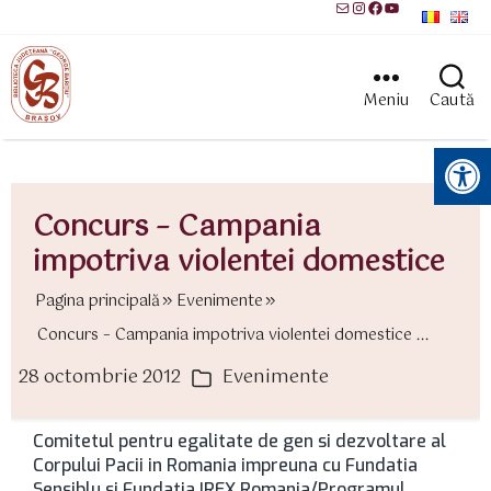
Mail
Instagram
Facebook
YouTube
Meniu
Caută
Instrumente pentru accesibilitate
Concurs – Campania
impotriva violentei domestice
Pagina principală
Evenimente
Concurs – Campania impotriva violentei domestice ...
28 octombrie 2012
Evenimente
ată
Categorii
rticol
Comitetul pentru egalitate de gen si dezvoltare al
Corpului Pacii in Romania impreuna cu Fundatia
Sensiblu si Fundatia IREX Romania/Programul