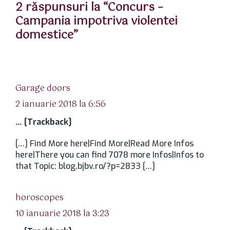
2 răspunsuri la “Concurs –
Campania impotriva violentei
domestice”
spune:
Garage doors
2 ianuarie 2018 la 6:56
… [Trackback]
[…] Find More here|Find More|Read More Infos
here|There you can find 7078 more Infos|Infos to
that Topic: blog.bjbv.ro/?p=2833 […]
spune:
horoscopes
10 ianuarie 2018 la 3:23