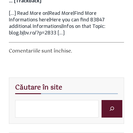
… [Trackback]
[…] Read More on|Read More|Find More
Informations here|Here you can find 83847
additional Informations|Infos on that Topic:
blog.bjbv.ro/?p=2833 […]
Comentariile sunt închise.
Căutare în site