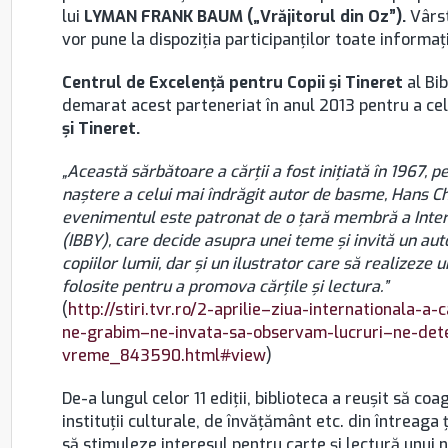
lui
LYMAN FRANK BAUM („Vrăjitorul din Oz”).
Vârst
vor pune la dispoziția participanților toate informați
Centrul de Excelență pentru Copii și Tineret
al Bib
demarat acest parteneriat în anul 2013 pentru a ce
și Tineret.
„Această sărbătoare a cărții a fost iniţiată în 1967, p
naştere a celui mai îndrăgit autor de basme, Hans Chr
evenimentul este patronat de o țară membră a Inte
(IBBY), care decide asupra unei teme și invită un aut
copiilor lumii, dar și un ilustrator care să realizeze
folosite pentru a promova cărțile și lectura.”
(
http://stiri.tvr.ro/2-aprilie–ziua-internationala-a
ne-grabim–ne-invata-sa-observam-lucruri–ne-det
vreme_843590.html#view
)
De-a lungul celor 11 ediții, biblioteca a reușit să coa
instituții culturale, de învăţământ etc. din întreaga 
să stimuleze interesul pentru carte și lectură unui 