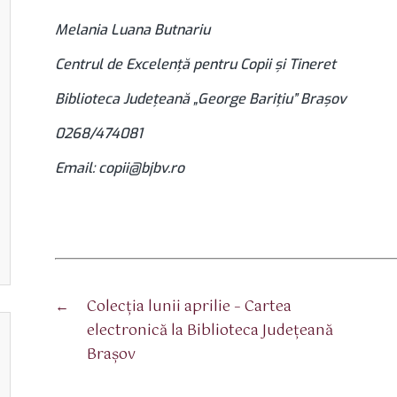
Melania Luana Butnariu
Centrul de Excelență pentru Copii și Tineret
Biblioteca Județeană „George Barițiu” Brașov
0268/474081
Email:
copii@bjbv.ro
←
Colecţia lunii aprilie – Cartea
electronică la Biblioteca Judeţeană
Braşov