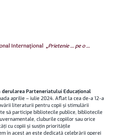
onal Internațional „
Prietenie … pe o …
ă
derularea Parteneriatului Educațional
oada aprilie – iulie 2024. Aflat la cea de-a 12-a
ării literaturii pentru copii şi stimulării
e să participe bibliotecile publice, bibliotecile
guvernamentale, cluburile copiilor sau orice
ți cu copiii și susțin prioritățile
m în acest an este dedicată celebrării operei