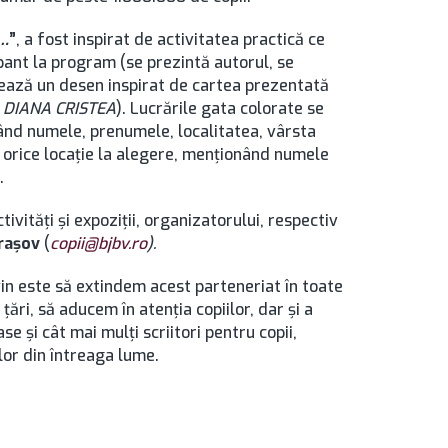
 …
”
, a fost inspirat de activitatea practică ce
ipant la program (se prezintă autorul, se
zează un desen inspirat de cartea prezentată
–
DIANA CRISTEA
). Lucrările gata colorate se
ând numele, prenumele, localitatea, vârsta
 în orice locaţie la alegere, menţionând numele
.
ivităţi şi expoziţii, organizatorului, respectiv
Brașov
(
copii@bjbv.ro
).
vin este să extindem acest parteneriat în toate
 ţări, să aducem în atenția copiilor, dar și a
se și cât mai mulți scriitori pentru copii,
lor din întreaga lume.