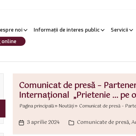
espre noi
Informații de interes public
Servicii
 online
Comunicat de presă – Partener
Internațional „Prietenie … pe 
Pagina principală
Noutăți
Comunicat de presă – Partene
3 aprilie 2024
Comunicate de presă
,
Ac
Dată
Categorii
articol