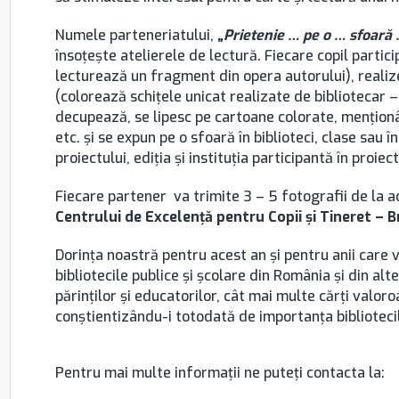
Numele parteneriatului,
„
Prietenie … pe o … sfoară
însoțește atelierele de lectură. Fiecare copil partic
lecturează un fragment din opera autorului), reali
(colorează schiţele unicat realizate de bibliotecar 
decupează, se lipesc pe cartoane colorate, menţion
etc. şi se expun pe o sfoară în biblioteci, clase sau
proiectului, ediţia şi instituţia participantă în proiect
Fiecare partener va trimite 3 – 5 fotografii de la act
Centrului de Excelență pentru Copii și Tineret – 
Dorința noastră pentru acest an și pentru anii care 
bibliotecile publice şi şcolare din România şi din alte
părinților și educatorilor, cât mai multe cărți valoroa
conştientizându-i totodată de importanţa biblioteci
Pentru mai multe informații ne puteți contacta la: