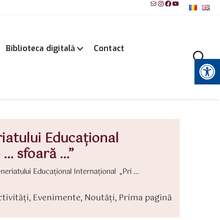
Mail
Instagram
Facebook
YouTube
Biblioteca digitală
Contact
Instrumente pentru accesibilitate
iatului Educațional
o … sfoară …”
riatului Educațional Internațional „Pri ...
tivităţi
,
Evenimente
,
Noutăți
,
Prima pagină