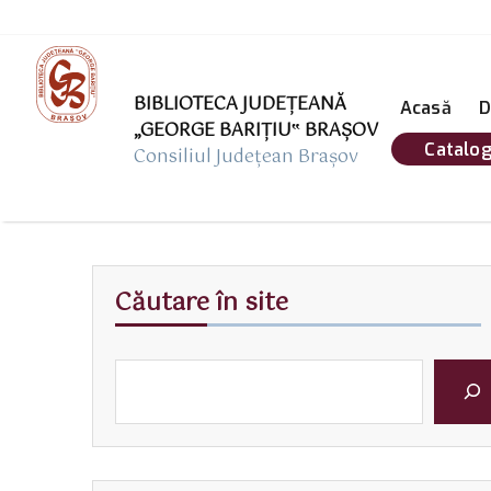
BIBLIOTECA JUDEȚEANĂ
Acasă
D
„GEORGE BARIŢIU‟ BRAŞOV
Catalog
Consiliul Județean Brașov
Căutare în site