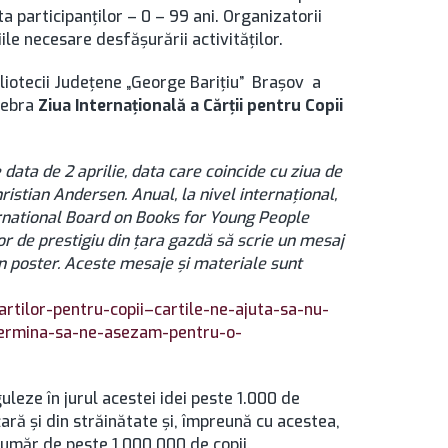
a participanţilor – 0 – 99 ani. Organizatorii
ile necesare desfășurării activităților.
liotecii Județene „George Barițiu” Brașov a
lebra
Ziua Internaţională a Cărţii pentru Copii
e data de 2 aprilie, data care coincide cu ziua de
istian Andersen. Anual, la nivel internațional,
rnational Board on Books for Young People
or de prestigiu din țara gazdă să scrie un mesaj
 un poster. Aceste mesaje şi materiale sunt
-cartilor-pentru-copii–cartile-ne-ajuta-sa-nu-
ermina-sa-ne-asezam-pentru-o-
guleze în jurul acestei idei peste 1.000 de
ţară şi din străinătate și, împreună cu acestea,
număr de peste 1.000.000 de copii.