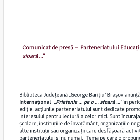
–
Comunicat de presă
Parteneriatului Educați
sfoară …
”
Biblioteca Judeţeană „George Bariţiu” Braşov anunț
Internațional „
Prietenie … pe o … sfoară …
”
în peri
ediție, acțiunile parteneriatului sunt dedicate promov
interesului pentru lectură a celor mici. Sunt încurajat
școlare, instituţiile de învăţământ, organizațiile ne
alte instituţii sau organizații care desfășoară activită
parteneriatului şi nu numai. Tema pe care o propune