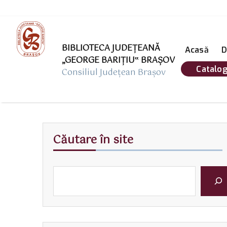
BIBLIOTECA JUDEȚEANĂ
Acasă
D
„GEORGE BARIŢIU‟ BRAŞOV
Catalog
Consiliul Județean Brașov
Căutare în site