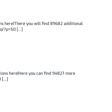
s here|There you will find 89682 additional
.ro/?p=50 […]
ions here|Here you can find 94827 more
0 […]