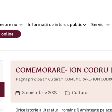
espre noi
Informații de interes public
Servicii
 online
COMEMORARE- ION CODRU
Pagina principală
Cultura
COMEMORARE- ION CODRU
3 noiembrie 2009
Cultura
Dată
Categorii
articol
Orice istorie a literaturii române îl aminteşte pe ac