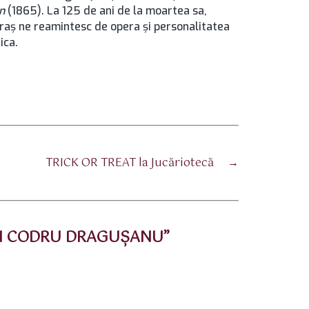
n
(1865). La 125 de ani de la moartea sa,
ăraş ne reamintesc de opera şi personalitatea
ica.
TRICK OR TREAT la Jucăriotecă
→
ION CODRU DRAGUŞANU”