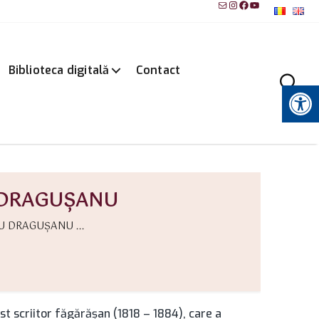
Mail
Instagram
Facebook
YouTube
Biblioteca digitală
Contact
Instrumente pentru accesibilitate
 DRAGUŞANU
 DRAGUŞANU ...
est scriitor făgărăşan (1818 – 1884), care a