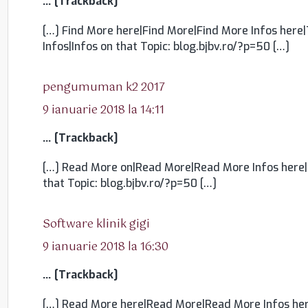
… [Trackback]
[…] Find More here|Find More|Find More Infos here|
Infos|Infos on that Topic: blog.bjbv.ro/?p=50 […]
spune:
pengumuman k2 2017
9 ianuarie 2018 la 14:11
… [Trackback]
[…] Read More on|Read More|Read More Infos here|
that Topic: blog.bjbv.ro/?p=50 […]
spune:
Software klinik gigi
9 ianuarie 2018 la 16:30
… [Trackback]
[…] Read More here|Read More|Read More Infos her