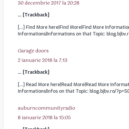
30 decembrie 2017 la 20:28
… [Trackback]
[…] Find More here|Find More|Find More Information
Informations|Informations on that Topic: blog.bjbv
spune:
Garage doors
2 ianuarie 2018 la 7:13
… [Trackback]
[…] Read More here|Read More|Read More Informat
Informations|Infos on that Topic: blog.bjbv.ro/?p=5
spune:
auburncommunityradio
8 ianuarie 2018 la 15:05