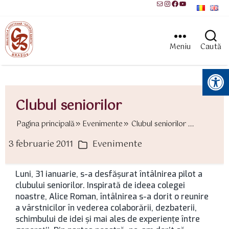
Mail
Instagram
Facebook
YouTube
Meniu
Caută
Instrumente pentru accesibilitate
Clubul seniorilor
Pagina principală
Evenimente
Clubul seniorilor ...
3 februarie 2011
Evenimente
ată
Categorii
rticol
Luni, 31 ianuarie, s-a desfăşurat întâlnirea pilot a
clubului seniorilor. Inspirată de ideea colegei
noastre, Alice Roman, întâlnirea s-a dorit o reunire
a vârstnicilor în vederea colaborării, dezbaterii,
schimbului de idei şi mai ales de experienţe între