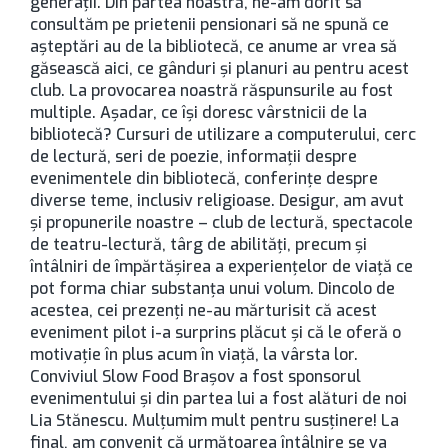
generaţii. Din partea noastră, ne-am dorit să
consultăm pe prietenii pensionari să ne spună ce
aşteptări au de la bibliotecă, ce anume ar vrea să
găsească aici, ce gânduri şi planuri au pentru acest
club. La provocarea noastră răspunsurile au fost
multiple. Aşadar, ce îşi doresc vârstnicii de la
bibliotecă? Cursuri de utilizare a computerului, cerc
de lectură, seri de poezie, informaţii despre
evenimentele din bibliotecă, conferinţe despre
diverse teme, inclusiv religioase. Desigur, am avut
şi propunerile noastre – club de lectură, spectacole
de teatru-lectură, târg de abilităţi, precum şi
întâlniri de împărtăşirea a experienţelor de viaţă ce
pot forma chiar substanţa unui volum. Dincolo de
acestea, cei prezenţi ne-au mărturisit că acest
eveniment pilot i-a surprins plăcut şi că le oferă o
motivaţie în plus acum în viaţă, la vârsta lor.
Conviviul Slow Food Braşov a fost sponsorul
evenimentului şi din partea lui a fost alături de noi
Lia Stănescu. Mulţumim mult pentru susţinere! La
final, am convenit că următoarea întâlnire se va