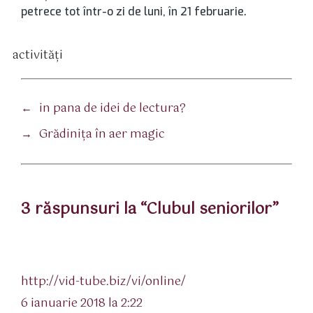
petrece tot într-o zi de luni, în 21 februarie.
activităţi
tichete
←
in pana de idei de lectura?
→
Grădiniţa în aer magic
3 răspunsuri la “Clubul seniorilor”
spune:
http://vid-tube.biz/vi/online/
6 ianuarie 2018 la 2:22