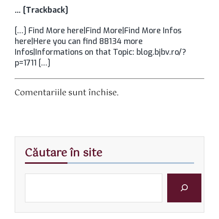
… [Trackback]
[…] Find More here|Find More|Find More Infos
here|Here you can find 88134 more
Infos|Informations on that Topic: blog.bjbv.ro/?
p=1711 […]
Comentariile sunt închise.
Căutare în site