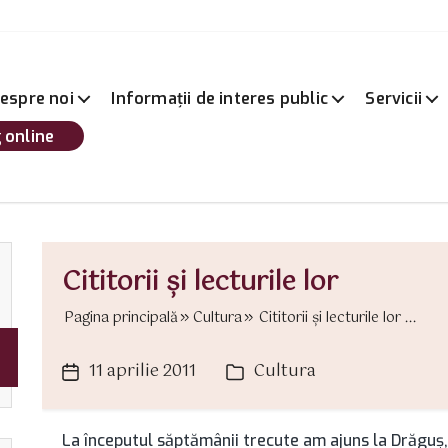
espre noi
Informații de interes public
Servicii
 online
Cititorii şi lecturile lor
Pagina principală
Cultura
Cititorii şi lecturile lor ...
11 aprilie 2011
Cultura
Dată
Categorii
articol
La începutul săptămânii trecute am ajuns la Drăguş, U