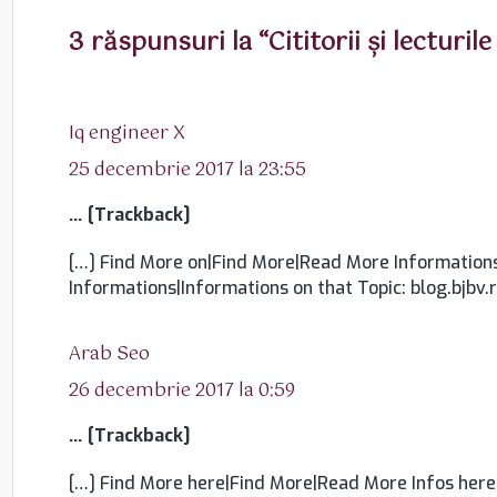
3 răspunsuri la “Cititorii şi lecturile
spune:
Iq engineer X
25 decembrie 2017 la 23:55
… [Trackback]
[…] Find More on|Find More|Read More Informations
Informations|Informations on that Topic: blog.bjbv
spune:
Arab Seo
26 decembrie 2017 la 0:59
… [Trackback]
[…] Find More here|Find More|Read More Infos here|