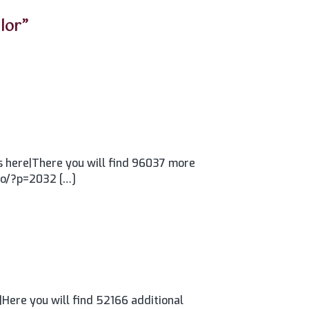
 lor”
 here|There you will find 96037 more
.ro/?p=2032 […]
Here you will find 52166 additional