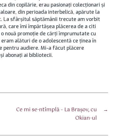
eca din copilărie, erau pasionaţi colecţionari şi
aloare, din perioada interbelică, apărute la
t. La sfârşitul săptămânii trecute am vorbit
ură, care îmi împărtăşea plăcerea de a citi
de o nouă promoţie de cărţi împrumutate cu
, eram alături de o adolescentă ce ţinea în
e pentru audiere. Mi-a făcut plăcere
i abonaţi ai bibliotecii.
Ce mi se-ntîmplă – La Braşov, cu
→
Okian-ul