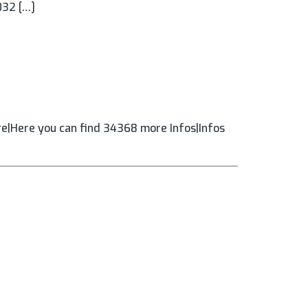
032 […]
e|Here you can find 34368 more Infos|Infos