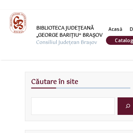
BIBLIOTECA JUDEȚEANĂ
Acasă
D
„GEORGE BARIŢIU‟ BRAŞOV
Catalog
Consiliul Județean Brașov
Căutare în site