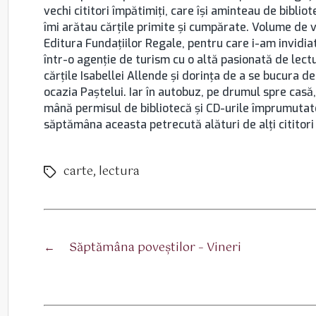
vechi cititori împătimiţi, care îşi aminteau de bibliot
îmi arătau cărţile primite şi cumpărate. Volume de v
Editura Fundaţiilor Regale, pentru care i-am invidia
într-o agenţie de turism cu o altă pasionată de lect
cărţile Isabellei Allende şi dorinţa de a se bucura 
ocazia Paştelui. Iar în autobuz, pe drumul spre casă
mână permisul de bibliotecă şi CD-urile împrumutat
săptămâna aceasta petrecută alături de alţi cititori ş
carte
,
lectura
Etichete
←
Săptămâna poveștilor – Vineri