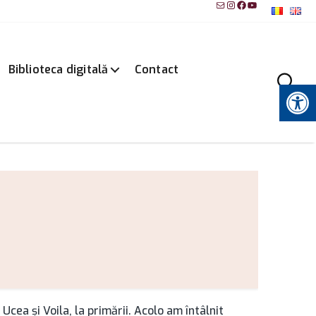
Mail
Instagram
Facebook
YouTube
Biblioteca digitală
Contact
Instrumente pentru accesibilitate
cea şi Voila, la primării. Acolo am întâlnit