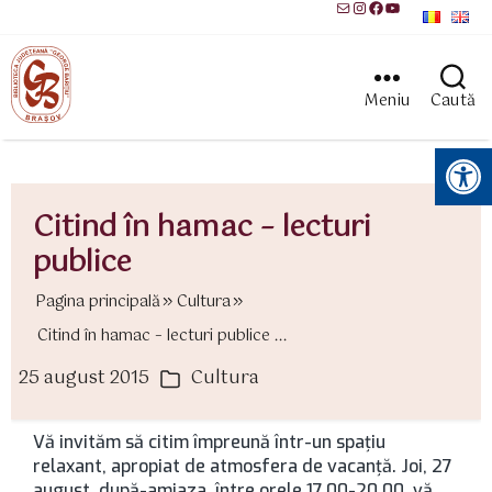
Mail
Instagram
Facebook
YouTube
Meniu
Caută
Instrumente pentru accesibilitate
Citind în hamac – lecturi
publice
Pagina principală
Cultura
Citind în hamac – lecturi publice ...
25 august 2015
Cultura
ată
Categorii
rticol
Vă invităm să citim împreună într-un spațiu
relaxant, apropiat de atmosfera de vacanță. Joi, 27
august, după-amiaza, între orele 17,00-20,00, vă