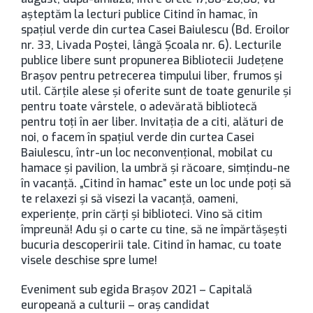
așteptăm la lecturi publice Citind în hamac, în
spațiul verde din curtea Casei Baiulescu (Bd. Eroilor
nr. 33, Livada Poștei, lângă Școala nr. 6). Lecturile
publice libere sunt propunerea Bibliotecii Judeţene
Braşov pentru petrecerea timpului liber, frumos şi
util. Cărţile alese şi oferite sunt de toate genurile şi
pentru toate vârstele, o adevărată bibliotecă
pentru toţi în aer liber. Invitaţia de a citi, alături de
noi, o facem în spaţiul verde din curtea Casei
Baiulescu, într-un loc neconvenţional, mobilat cu
hamace şi pavilion, la umbră şi răcoare, simţindu-ne
în vacanţă. „Citind în hamac” este un loc unde poţi să
te relaxezi şi să visezi la vacanţă, oameni,
experienţe, prin cărţi şi biblioteci. Vino să citim
împreună! Adu și o carte cu tine, să ne împărtășești
bucuria descoperirii tale. Citind în hamac, cu toate
visele deschise spre lume!
Eveniment sub egida Braşov 2021 – Capitală
europeană a culturii – oraş candidat