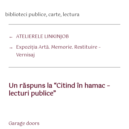
biblioteci publice
,
carte
,
lectura
tichete
←
ATELIERELE LINKINJOB
→
Expoziția Artă. Memorie. Restituire –
Vernisaj
Un răspuns la “Citind în hamac –
lecturi publice”
spune:
Garage doors