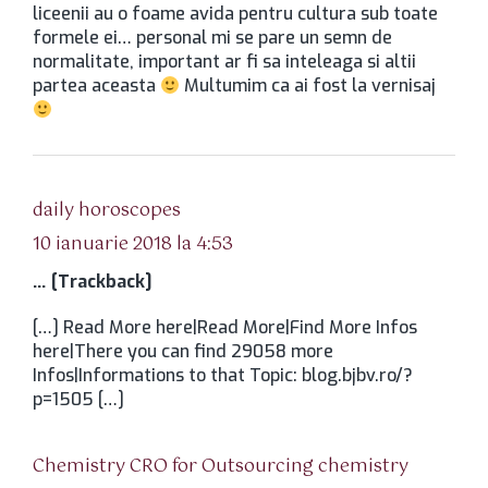
liceenii au o foame avida pentru cultura sub toate
formele ei… personal mi se pare un semn de
normalitate, important ar fi sa inteleaga si altii
partea aceasta
Multumim ca ai fost la vernisaj
spune:
daily horoscopes
10 ianuarie 2018 la 4:53
… [Trackback]
[…] Read More here|Read More|Find More Infos
here|There you can find 29058 more
Infos|Informations to that Topic: blog.bjbv.ro/?
p=1505 […]
spune:
Chemistry CRO for Outsourcing chemistry