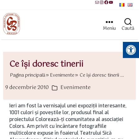
Mail
Instagram
Facebook
YouTube
Meniu
Caută
Instrumente pentru accesibilitate
Ce îşi doresc tinerii
Pagina principală
Evenimente
Ce îşi doresc tinerii ...
9 decembrie 2010
Evenimente
ată
Categorii
rticol
Ieri am fost la vernisajul unei expoziţii interesante,
1001 culori şi poveştile lor, produsul final al
proiectului Colorează-ţi comunitatea al asociaţiei
Colors. Am privit cu încântare fotografiile
multicolore expuse în foaierul Teatrului Sică