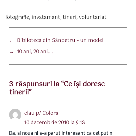
fotografie
,
invatamant
,
tineri
,
voluntariat
tichete
←
Biblioteca din Sânpetru – un model
→
10 ani, 20 ani….
3 răspunsuri la “Ce îşi doresc
tinerii”
spune:
clau p/ Colors
10 decembrie 2010 la 9:13
Da, si noua ni s-a parut interesant ca cel putin