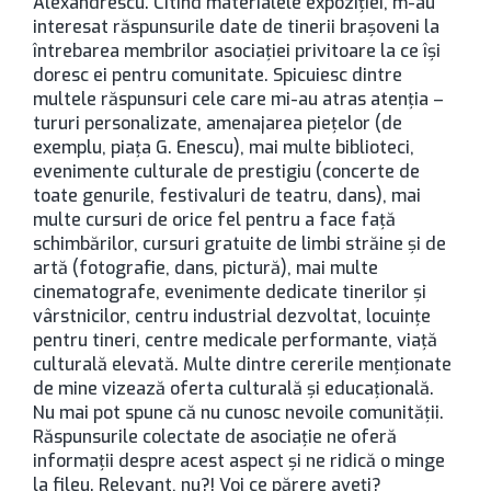
Alexandrescu. Citind materialele expoziţiei, m-au
interesat răspunsurile date de tinerii braşoveni la
întrebarea membrilor asociaţiei privitoare la ce îşi
doresc ei pentru comunitate. Spicuiesc dintre
multele răspunsuri cele care mi-au atras atenţia –
tururi personalizate, amenajarea pieţelor (de
exemplu, piaţa G. Enescu), mai multe biblioteci,
evenimente culturale de prestigiu (concerte de
toate genurile, festivaluri de teatru, dans), mai
multe cursuri de orice fel pentru a face faţă
schimbărilor, cursuri gratuite de limbi străine şi de
artă (fotografie, dans, pictură), mai multe
cinematografe, evenimente dedicate tinerilor şi
vârstnicilor, centru industrial dezvoltat, locuinţe
pentru tineri, centre medicale performante, viaţă
culturală elevată. Multe dintre cererile menţionate
de mine vizează oferta culturală şi educaţională.
Nu mai pot spune că nu cunosc nevoile comunităţii.
Răspunsurile colectate de asociaţie ne oferă
informaţii despre acest aspect şi ne ridică o minge
la fileu. Relevant, nu?! Voi ce părere aveţi?