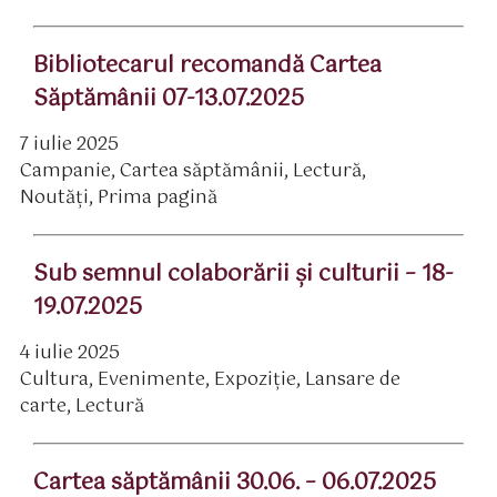
Bibliotecarul recomandă Cartea
Săptămânii 07-13.07.2025
7 iulie 2025
ată
Campanie
,
Cartea săptămânii
,
Lectură
,
rticol
ategorii
Noutăți
,
Prima pagină
Sub semnul colaborării şi culturii – 18-
19.07.2025
4 iulie 2025
ată
Cultura
,
Evenimente
,
Expoziție
,
Lansare de
rticol
ategorii
carte
,
Lectură
Cartea săptămânii 30.06. – 06.07.2025