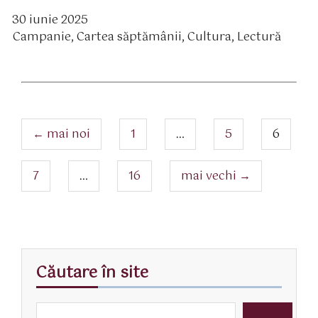
30 iunie 2025
ată
Campanie
,
Cartea săptămânii
,
Cultura
,
Lectură
rticol
ategorii
Navigare
articole
pagina
pagina
pagina
←
mai noi
1
…
5
6
pagina
pagina
7
…
16
mai vechi
→
Căutare în site