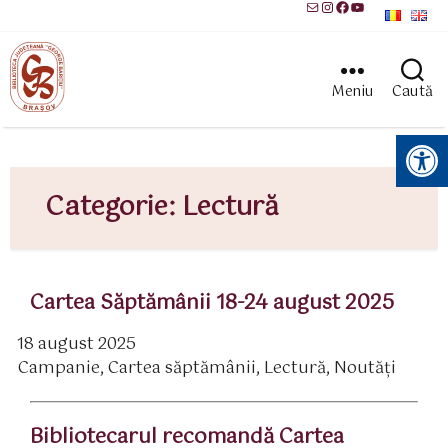
Mail
Instagram
Facebook
YouTube
Meniu
Caută
Instrumente pentru accesibilitate
Categorie:
Lectură
Cartea Săptămânii 18-24 august 2025
18 august 2025
ată
Campanie
,
Cartea săptămânii
,
Lectură
,
Noutăți
rticol
ategorii
Bibliotecarul recomandă Cartea