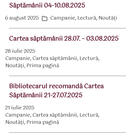
Săptămânii 04-10.08.2025
6 august 2025
Campanie
,
Lectură
,
Noutăți
ată
Categorii
rticol
Cartea săptămânii 28.07. – 03.08.2025
28 iulie 2025
ată
Campanie
,
Cartea săptămânii
,
Lectură
,
rticol
ategorii
Noutăți
,
Prima pagină
Bibliotecarul recomandă Cartea
Săptămânii 21-27.07.2025
21 iulie 2025
ată
Campanie
,
Cartea săptămânii
,
Lectură
,
rticol
ategorii
Noutăți
,
Prima pagină