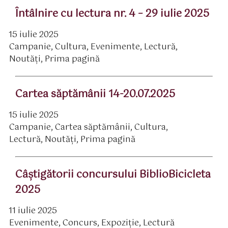
Întâlnire cu lectura nr. 4 – 29 iulie 2025
15 iulie 2025
ată
Campanie
,
Cultura
,
Evenimente
,
Lectură
,
rticol
ategorii
Noutăți
,
Prima pagină
Cartea săptămânii 14-20.07.2025
15 iulie 2025
ată
Campanie
,
Cartea săptămânii
,
Cultura
,
rticol
ategorii
Lectură
,
Noutăți
,
Prima pagină
Câştigătorii concursului BiblioBicicleta
2025
11 iulie 2025
ată
Evenimente
,
Concurs
,
Expoziție
,
Lectură
rticol
ategorii