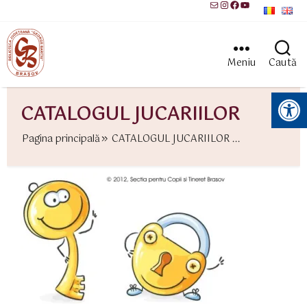
Mail
Instagram
Facebook
YouTube
Meniu
Caută
Instrumente pentru accesibilitate
CATALOGUL JUCARIILOR
Pagina principală
CATALOGUL JUCARIILOR ...