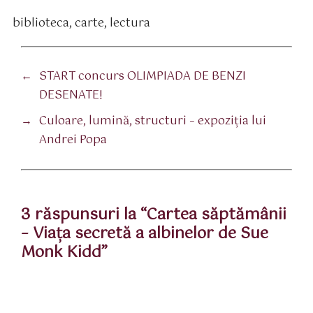
biblioteca
,
carte
,
lectura
tichete
←
START concurs OLIMPIADA DE BENZI
DESENATE!
→
Culoare, lumină, structuri – expoziția lui
Andrei Popa
3 răspunsuri la “Cartea săptămânii
– Viața secretă a albinelor de Sue
Monk Kidd”