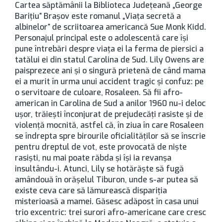
Cartea săptămânii la Biblioteca Județeană „George
Barițiu” Brașov este romanul „Viața secretă a
albinelor” de scriitoarea americancă Sue Monk Kidd.
Personajul principal este o adolescentă care își
pune întrebări despre viața ei la ferma de piersici a
tatălui ei din statul Carolina de Sud. Lily Owens are
paisprezece ani și o singură prietenă de când mama
ei a murit în urma unui accident tragic și confuz: pe
o servitoare de culoare, Rosaleen. Să fii afro-
american in Carolina de Sud a anilor 1960 nu-i deloc
ușor, trăiești înconjurat de prejudecăți rasiste și de
violență mocnită, astfel că, în ziua în care Rosaleen
se îndrepta spre birourile oficialităților să se înscrie
pentru dreptul de vot, este provocată de niște
rasiști, nu mai poate răbda și își ia revanșa
insultându-i. Atunci, Lily se hotărăște să fugă
amândouă în orășelul Tiburon, unde s-ar putea să
existe ceva care să lămurească dispariția
misterioasă a mamei. Găsesc adăpost în casa unui
trio excentric: trei surori afro-americane care cresc