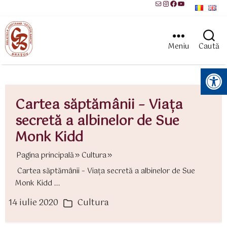
Mail
Instagram
Facebook
YouTube
Meniu
Caută
Instrumente pentru accesibilitate
Cartea săptămânii – Viața
secretă a albinelor de Sue
Monk Kidd
Pagina principală
Cultura
Cartea săptămânii – Viața secretă a albinelor de Sue
Monk Kidd ...
14 iulie 2020
Cultura
ată
Categorii
rticol