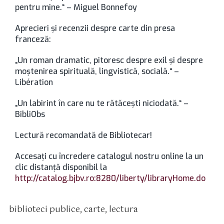
pentru mine.“ – Miguel Bonnefoy
Aprecieri şi recenzii despre carte din presa
franceză:
„Un roman dramatic, pitoresc despre exil şi despre
moştenirea spirituală, lingvistică, socială.“ –
Libération
„Un labirint în care nu te rătăceşti niciodată.“ –
BibliObs
Lectură recomandată de Bibliotecar!
Accesaţi cu încredere catalogul nostru online la un
clic distanţă disponibil la
http://catalog.bjbv.ro:8280/liberty/libraryHome.do
biblioteci publice
,
carte
,
lectura
tichete