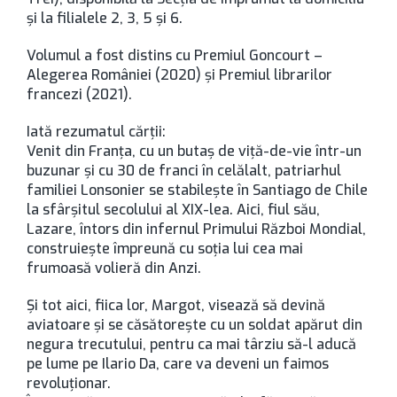
şi la filialele 2, 3, 5 şi 6.
Volumul a fost distins cu Premiul Goncourt –
Alegerea României (2020) şi Premiul librarilor
francezi (2021).
Iată rezumatul cărţii:
Venit din Franţa, cu un butaş de viţă-de-vie într-un
buzunar şi cu 30 de franci în celălalt, patriarhul
familiei Lonsonier se stabileşte în Santiago de Chile
la sfârşitul secolului al XIX-lea. Aici, fiul său,
Lazare, întors din infernul Primului Război Mondial,
construieşte împreună cu soţia lui cea mai
frumoasă volieră din Anzi.
Şi tot aici, fiica lor, Margot, visează să devină
aviatoare şi se căsătoreşte cu un soldat apărut din
negura trecutului, pentru ca mai târziu să-l aducă
pe lume pe Ilario Da, care va deveni un faimos
revoluţionar.