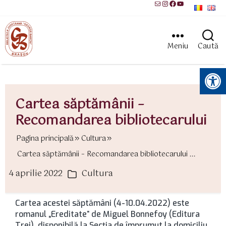
Mail
Instagram
Facebook
YouTube
Meniu
Caută
Instrumente pentru accesibilitate
Cartea săptămânii –
Recomandarea bibliotecarului
Pagina principală
Cultura
Cartea săptămânii – Recomandarea bibliotecarului ...
4 aprilie 2022
Cultura
ată
Categorii
rticol
Cartea acestei săptămâni (4-10.04.2022) este
romanul „Ereditate” de Miguel Bonnefoy (Editura
Trei), disponibilă la Secţia de împrumut la domiciliu