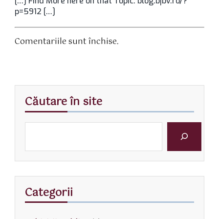
[…] Find More here on that Topic: blog.bjbv.ro/?
p=5912 […]
Comentariile sunt închise.
Căutare în site
Categorii