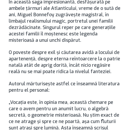
În această saga impresionantă, desfăşurată pe
ambele ţărmuri ale Atlanticului, vreme de o sută de
ani, Miguel Bonnefoy zugrăveşte magistral, în
limbajul realismului magic, portretul unei familii
dezrădăcinate. Singurul reper pe care generaţiile
acestei familii îl moştenesc este legenda
misterioasă a unui unchi dispărut.
O poveste despre exil şi căutarea avidă a locului de
apartenenţă, despre eterna reîntoarcere la o patrie
natală atât de aprig dorită, încât nicio regăsire
reală nu se mai poate ridica la nivelul fanteziei.
Autorul mărturiseşte astfel ce înseamnă literatura
pentru el personal:
„Vocaţia este, în opinia mea, această chemare pe
care o avem pentru un anumit lucru, o algebră
secretă, o geometrie misterioasă. Nu ştim exact de
ce ne atrage şi spre ce ne poartă, aşa cum fluturii
sunt atraşi spre lumină. Asta înseamnă scrisul