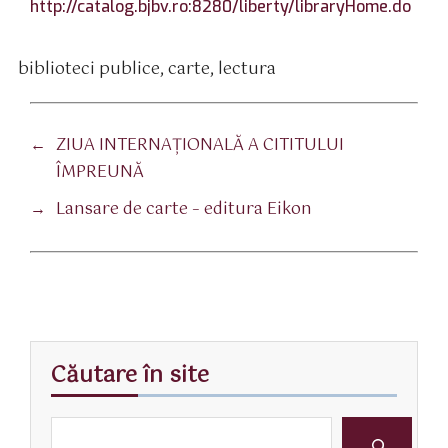
http://catalog.bjbv.ro:8280/liberty/libraryHome.do
biblioteci publice
,
carte
,
lectura
tichete
←
ZIUA INTERNAȚIONALĂ A CITITULUI
ÎMPREUNĂ
→
Lansare de carte – editura Eikon
Căutare în site