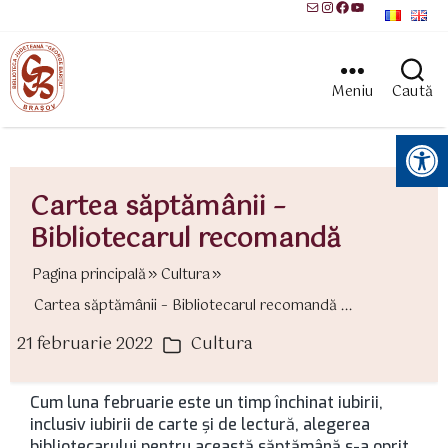
Mail
Instagram
Facebook
YouTube
Meniu
Caută
Instrumente pentru accesibilitate
Cartea săptămânii –
Bibliotecarul recomandă
Pagina principală
Cultura
Cartea săptămânii – Bibliotecarul recomandă ...
21 februarie 2022
Cultura
ată
Categorii
rticol
Cum luna februarie este un timp închinat iubirii,
inclusiv iubirii de carte şi de lectură, alegerea
bibliotecarului pentru această săptămână s-a oprit