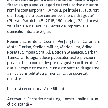
firesc asupra unei culegeri cu texte scrise de autori
români contemporani: „Amorul pe înţelesul tuturor:
o antologie a prozei contemporane de dragoste”
(Piteşti, Paralela 45, 2018, 160 pagini). Găsiţi acest
titlu la Sala de lectură, Secţia de împrumut la
domiciliu, filialele 2 şi 5.
Reunind scrierile lui Cosmin Perţa, Ştefan Caraman,
Matei Florian, Stelian Müller, Marian Ilea, Adina
Rosetti, Simona Sora, Al. Bogdan Stănescu, Şerban
Tomşa, antologia aduce publicului texte şi viziuni
proaspete nu numai despre dragostea în literatură,
dar şi despre ce este şi cum este simţită dragostea
azi, cu sensibilitatea şi mentalităţile societăţii
noastre.
Lectură recomandată de Bibliotecar!
Accesaţi cu încredere catalogul nostru online la un
clic distanţă
–