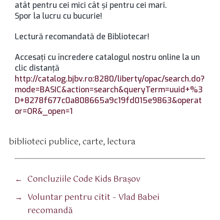
atât pentru cei mici cât şi pentru cei mari.
Spor la lucru cu bucurie!
Lectură recomandată de Bibliotecar!
Accesaţi cu încredere catalogul nostru online la un
clic distanţă
http://catalog.bjbv.ro:8280/liberty/opac/search.do?
mode=BASIC&action=search&queryTerm=uuid+%3
D+8278f677c0a808665a9c19fd015e9863&operat
or=OR&_open=1
biblioteci publice
,
carte
,
lectura
tichete
←
Concluziile Code Kids Brașov
→
Voluntar pentru citit – Vlad Babei
recomandă