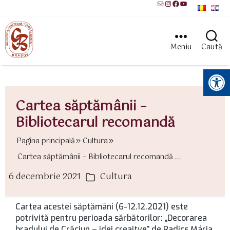
Mail
Instagram
Facebook
YouTube
Meniu
Caută
Instrumente pentru accesibilitate
Cartea săptămânii –
Bibliotecarul recomandă
Pagina principală
Cultura
Cartea săptămânii – Bibliotecarul recomandă ...
6 decembrie 2021
Cultura
ată
Categorii
rticol
Cartea acestei săptămâni (6-12.12.2021) este
potrivită pentru perioada sărbătorilor: „Decorarea
bradului de Crăciun – idei creaitve” de Radics Mária