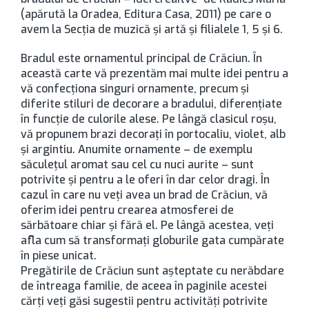
(apărută la Oradea, Editura Casa, 2011) pe care o
avem la Secţia de muzică şi artă şi filialele 1, 5 şi 6.
Bradul este ornamentul principal de Crăciun. În
această carte vă prezentăm mai multe idei pentru a
vă confecţiona singuri ornamente, precum şi
diferite stiluri de decorare a bradului, diferenţiate
în funcţie de culorile alese. Pe lângă clasicul roşu,
vă propunem brazi decoraţi în portocaliu, violet, alb
şi argintiu. Anumite ornamente – de exemplu
săculeţul aromat sau cel cu nuci aurite – sunt
potrivite şi pentru a le oferi în dar celor dragi. În
cazul în care nu veţi avea un brad de Crăciun, vă
oferim idei pentru crearea atmosferei de
sărbătoare chiar şi fără el. Pe lângă acestea, veţi
afla cum să transformaţi globurile gata cumpărate
în piese unicat.
Pregătirile de Crăciun sunt aşteptate cu nerăbdare
de întreaga familie, de aceea în paginile acestei
cărţi veţi găsi sugestii pentru activităţi potrivite