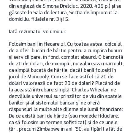
din engleză de Simona Drelciuc, 2020, 405 p.) și se
găsește la Sala de lectură, Secția de împrumut la
domiciliu, filialele nr. 3 și 5.
Iată rezumatul volumului:
Folosim banii în fiecare zi. Cu toatea astea, obiceiul
de a oferi bucăți de hârtie pentru a cumpăra bunuri
și servicii pare, în fond, complet absurd. O bancnotă
de 20 de dolari, de exemplu, nu valorează mai mult,
ca simplă bucată de hârtie, decât banii folosiți în
jocul de Monopoly. Cum se face astfel că 20 de
dolari valorează de fapt 20 de dolari? Plecând de
la această întrebare simplă, Charles Wheelan ne
dezvăluie universul surprinzător de viu din spatele
banilor și al sistemului bancar și ne oferă
răspunsuri la multe alte dileme ale lumii financiare:
De ce există bani de hârtie (sau monede fiduciare,
ca să folosim un termen sofisticat) și de ce unele
țări, precum Zimbabwe în anii ’90, au tipărit atât de