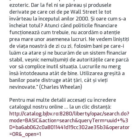
ezoteric. Dar la fel ni se păreau și produsele
derivate pe care cei de pe Wall Street le tot
învârteau la începutul anilor 2000. Și oare cum s-a
încheiat totul? Atunci când politicile financiare
funcționează cum trebuie, nu acordăm o atenție
prea mare unor asemenea lucruri. Ne vedem liniștiți
de viața noastră de zi cu zi, folosim bani pe care-i
luăm ca atare și ne bucurăm de un sistem financiar
stabil, veșnic nemulțumiți de autoritățile care parcă
vor să complice inutil situația. Lucrurile nu merg
însă întotdeauna atât de bine. Utilizarea greșită a
banilor poate distruge atât țări, cât și vieți
nevinovate.” (Charles Wheelan)
Pentru mai multe detalii accesați cu încredere
catalogul nostru online … la un clic distanță:
http://catalog.bjbv.ro:8280/liberty/opac/search.do?
mode=BASIC&action=search&queryTerm=uuid+%3
D+ba6ab062c0a8011441d19cc302ae35b3&operator
=OR&_open=1