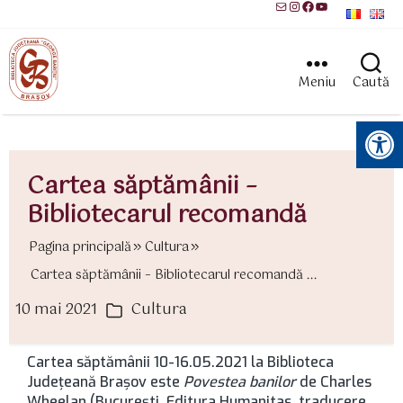
Mail
Instagram
Facebook
YouTube
Meniu
Caută
Instrumente pentru accesibilitate
Cartea săptămânii –
Bibliotecarul recomandă
Pagina principală
Cultura
Cartea săptămânii – Bibliotecarul recomandă ...
10 mai 2021
Cultura
ată
Categorii
rticol
Cartea săptămânii 10-16.05.2021 la Biblioteca
Județeană Brașov este
Povestea banilor
de Charles
Wheelan (București, Editura Humanitas, traducere