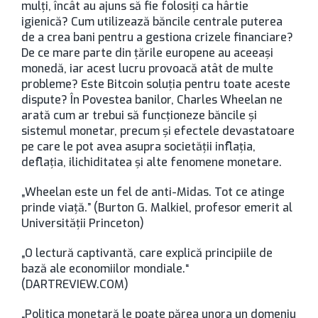
mulți, încât au ajuns să fie folosiți ca hârtie
igienică? Cum utilizează băncile centrale puterea
de a crea bani pentru a gestiona crizele financiare?
De ce mare parte din țările europene au aceeași
monedă, iar acest lucru provoacă atât de multe
probleme? Este Bitcoin soluția pentru toate aceste
dispute? În Povestea banilor, Charles Wheelan ne
arată cum ar trebui să funcționeze băncile și
sistemul monetar, precum și efectele devastatoare
pe care le pot avea asupra societății inflația,
deflația, ilichiditatea și alte fenomene monetare.
„Wheelan este un fel de anti-Midas. Tot ce atinge
prinde viață.” (Burton G. Malkiel, profesor emerit al
Universității Princeton)
„O lectură captivantă, care explică principiile de
bază ale economiilor mondiale.“
(DARTREVIEW.COM)
„Politica monetară le poate părea unora un domeniu