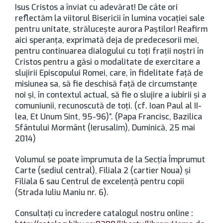
Isus Cristos a înviat cu adevărat! De câte ori
reflectăm la viitorul Bisericii în lumina vocației sale
pentru unitate, strălucește aurora Paștilor! Reafirm
aici speranța, exprimată deja de predecesorii mei,
pentru continuarea dialogului cu toți frații noștri în
Cristos pentru a găsi o modalitate de exercitare a
slujirii Episcopului Romei, care, în fidelitate față de
misiunea sa, să fie deschisă față de circumstanțe
noi și, în contextul actual, să fie o slujire a iubirii și a
comuniunii, recunoscută de toți. (cf. Ioan Paul al II-
lea, Et Unum Sint, 95-96)”. (Papa Francisc, Bazilica
Sfântului Mormânt (Ierusalim), Duminică, 25 mai
2014)
Volumul se poate împrumuta de la Secţia Împrumut
Carte (sediul central), Filiala 2 (cartier Noua) şi
Filiala 6 sau Centrul de excelenţă pentru copii
(Strada Iuliu Maniu nr. 6).
Consultaţi cu încredere catalogul nostru online :