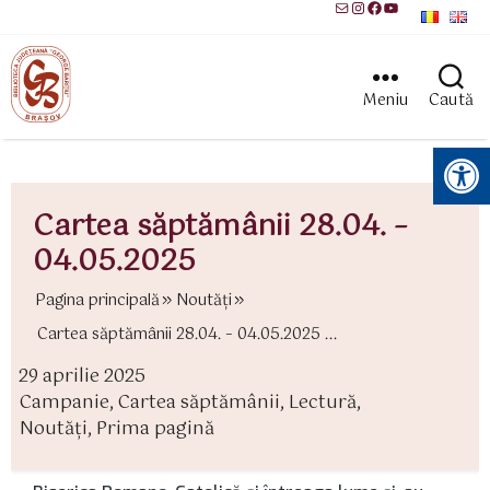
Mail
Instagram
Facebook
YouTube
Meniu
Caută
Instrumente pentru accesibilitate
Cartea săptămânii 28.04. –
04.05.2025
Pagina principală
Noutăți
Cartea săptămânii 28.04. – 04.05.2025 ...
29 aprilie 2025
ată
Campanie
,
Cartea săptămânii
,
Lectură
,
rticol
ategorii
Noutăți
,
Prima pagină