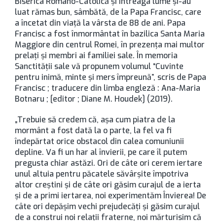
Biserica Romano-Catolică și întreaga lume și-au
luat rămas bun, sâmbătă, de la Papa Francisc, care
a încetat din viață la vârsta de 88 de ani. Papa
Francisc a fost înmormântat în bazilica Santa Maria
Maggiore din centrul Romei, în prezenţa mai multor
prelaţi şi membri ai familiei sale. În memoria
Sanctității sale vă propunem volumul “Cuvinte
pentru inimă, minte şi mers împreună”, scris de Papa
Francisc ; traducere din limba engleză : Ana-Maria
Botnaru ; [editor ; Diane M. Houdek] (2019).
„Trebuie să credem că, așa cum piatra de la
mormânt a fost dată la o parte, la fel va fi
îndepărtat orice obstacol din calea comuniunii
depline. Va fi un har al învierii, pe care îl putem
pregusta chiar astăzi. Ori de câte ori cerem iertare
unul altuia pentru păcatele săvârșite împotriva
altor creștini și de câte ori găsim curajul de a ierta
și de a primi iertarea, noi experimentăm Învierea! De
câte ori depășim vechi prejudecăți și găsim curajul
de a construi noi relații fraterne, noi mărturisim că