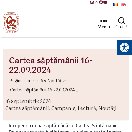
Mail
Instagram
Facebook
YouTube
Meniu
Caută
Instrumente pentru accesibilitate
Cartea săptămânii 16-
22.09.2024
Pagina principală
Noutăți
Cartea săptămânii 16-22.09.2024 ...
18 septembrie 2024
ată
Cartea săptămânii
,
Campanie
,
Lectură
,
Noutăți
rticol
ategorii
Începem o nouă săptămână cu Cartea Săptămânii.