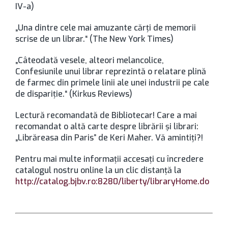
IV-a)
„Una dintre cele mai amuzante cărți de memorii
scrise de un librar.“ (The New York Times)
„Câteodată vesele, alteori melancolice,
Confesiunile unui librar reprezintă o relatare plină
de farmec din primele linii ale unei industrii pe cale
de dispariție.“ (Kirkus Reviews)
Lectură recomandată de Bibliotecar! Care a mai
recomandat o altă carte despre librării şi librari:
„Librăreasa din Paris” de Keri Maher. Vă amintiţi?!
Pentru mai multe informaţii accesaţi cu încredere
catalogul nostru online la un clic distanţă la
http://catalog.bjbv.ro:8280/liberty/libraryHome.do