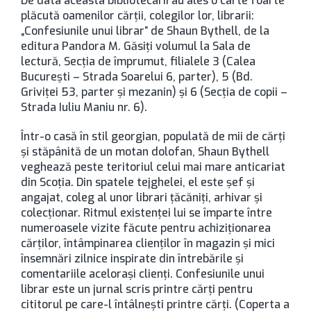
De data aceasta bibliotecarii au ales o carte foarte
plăcută oamenilor cărţii, colegilor lor, librarii:
„Confesiunile unui librar” de Shaun Bythell, de la
editura Pandora M. Găsiţi volumul la Sala de
lectură, Secţia de împrumut, filialele 3 (Calea
Bucureşti – Strada Soarelui 6, parter), 5 (Bd.
Griviţei 53, parter şi mezanin) şi 6 (Secţia de copii –
Strada Iuliu Maniu nr. 6).
Într-o casă în stil georgian, populată de mii de cărți
și stăpânită de un motan dolofan, Shaun Bythell
veghează peste teritoriul celui mai mare anticariat
din Scoția. Din spatele tejghelei, el este șef și
angajat, coleg al unor librari țăcăniți, arhivar și
colecționar. Ritmul existenței lui se împarte între
numeroasele vizite făcute pentru achiziționarea
cărților, întâmpinarea clienților în magazin și mici
însemnări zilnice inspirate din întrebările și
comentariile acelorași clienți. Confesiunile unui
librar este un jurnal scris printre cărți pentru
cititorul pe care-l întâlnești printre cărți. (Coperta a