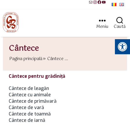
Mail
Instagram
Facebook
YouTube
Meniu
Caută
Instrumente pentru accesibilitate
Cântece
Pagina principală
Cântece ...
Cântece pentru grădiniţă
Cântece de leagăn
Cântece cu animale
Cântece de primăvară
Cântece de vară
Cântece de toamnă
Cântece de iarnă