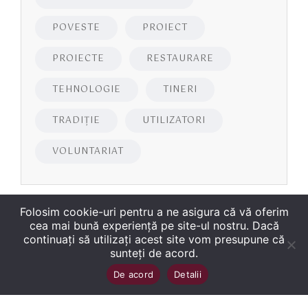
POVESTE
PROIECT
PROIECTE
RESTAURARE
TEHNOLOGIE
TINERI
TRADIȚIE
UTILIZATORI
VOLUNTARIAT
Folosim cookie-uri pentru a ne asigura că vă oferim
cea mai bună experiență pe site-ul nostru. Dacă
continuați să utilizați acest site vom presupune că
sunteți de acord.
Copyright
©
2026
Biblioteca Județeană
Sus
↑
De acord
Detalii
„George Bariţiu‟ Braşov
. Toate drepturile sunt
rezervate.
Site dezvoltat de WMT
.