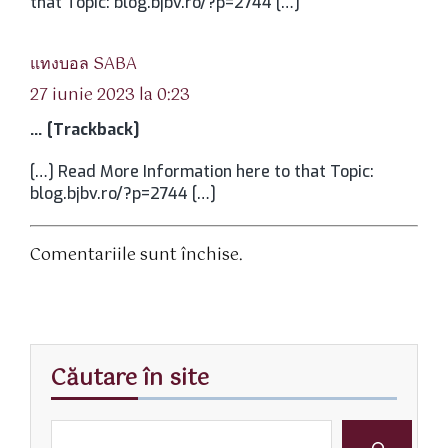
that Topic: blog.bjbv.ro/?p=2744 […]
spune:
แทงบอล SABA
27 iunie 2023 la 0:23
… [Trackback]
[…] Read More Information here to that Topic:
blog.bjbv.ro/?p=2744 […]
Comentariile sunt închise.
Căutare în site