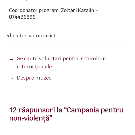
Coordonator program: Zoltáni Katalin –
074436896.
educaţie
,
voluntariat
tichete
←
Se caută voluntari pentru schimburi
internaţionale
→
Despre muzee
12 răspunsuri la “Campania pentru
non-violenţă”