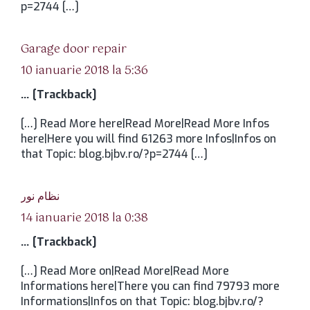
p=2744 […]
spune:
Garage door repair
10 ianuarie 2018 la 5:36
… [Trackback]
[…] Read More here|Read More|Read More Infos
here|Here you will find 61263 more Infos|Infos on
that Topic: blog.bjbv.ro/?p=2744 […]
spune:
نظام نور
14 ianuarie 2018 la 0:38
… [Trackback]
[…] Read More on|Read More|Read More
Informations here|There you can find 79793 more
Informations|Infos on that Topic: blog.bjbv.ro/?