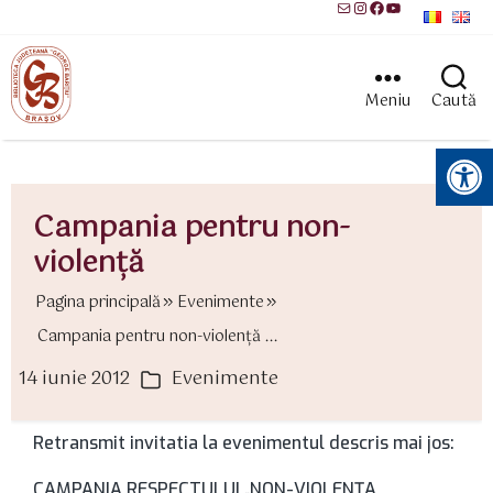
Mail
Instagram
Facebook
YouTube
Meniu
Caută
Instrumente pentru accesibilitate
Campania pentru non-
violenţă
Pagina principală
Evenimente
Campania pentru non-violenţă ...
14 iunie 2012
Evenimente
ată
Categorii
rticol
Retransmit invitatia la evenimentul descris mai jos:
CAMPANIA RESPECTULUI „NON-VIOLENŢA,