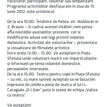
facilitator, participant, voluntar sau simpatizant.
Programul activităţilor desfăşurate în ziua de 15
Iunie 2012, este următorul:
De la ora 10.00– Întâlnire de Reţea, str. Moldovei nr
2, Braşov – în cadrul acestei întâlniri vom putea
afla noutăţile asociaţiilor prezente, cat si
modificările aduse noii legi privind violenţa
domestică. Activităţi ale voluntarilor – prezentare
şi vizualizare de filmuleţe artistice.
Între orele 13.00 – 15.00- Vă aşteptăm în Piaţa
Sfatului unde voluntarii noştrii vor împărţii pliante
şi informaţii pe tema violenţei domestice,
persoanelor interesate.
De la ora 15.00- Teatru pentru copii în Piaţa Sfatului
– cu mic, cu mare sunteţi aşteptaţi sa ne bucurăm
împreună de celebra piesă de teatru al lui I.L.
Caragiale „D-l Goe”, pusă în scenă de echipa „Valiza
cu teatru”.
Vă asteptăm!