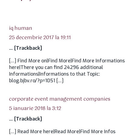
spune:
iq human
25 decembrie 2017 la 19:11
… [Trackback]
[…] Find More on|Find More|Find More Informations
here|There you can find 24296 additional
Informations|Informations to that Topic:
blog.bjbv.ro/?p=1051 […]
spune:
corporate event management companies
5 ianuarie 2018 la 3:12
… [Trackback]
[…] Read More here|Read More|Find More Infos