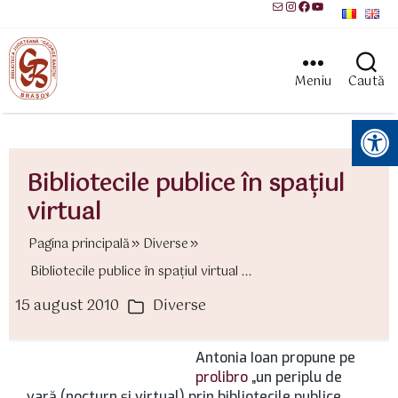
Mail
Instagram
Facebook
YouTube
Meniu
Caută
Instrumente pentru accesibilitate
Bibliotecile publice în spaţiul
virtual
Pagina principală
Diverse
Bibliotecile publice în spaţiul virtual ...
15 august 2010
Diverse
ată
Categorii
rticol
Antonia Ioan propune pe
prolibro
„un periplu de
vară (nocturn şi virtual) prin bibliotecile publice