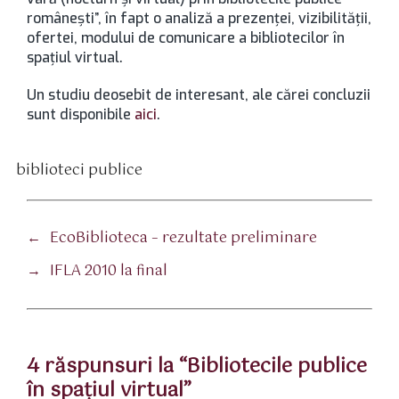
româneşti”, în fapt o analiză a prezenţei, vizibilităţii,
ofertei, modului de comunicare a bibliotecilor în
spaţiul virtual.
Un studiu deosebit de interesant, ale cărei concluzii
sunt disponibile
aici
.
biblioteci publice
tichete
←
EcoBiblioteca – rezultate preliminare
→
IFLA 2010 la final
4 răspunsuri la “Bibliotecile publice
în spaţiul virtual”