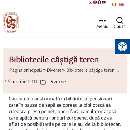
Mail
Instagram
Facebook
YouTube
Meniu
Caută
Instrumente pentru accesibilitate
Bibliotecile câştigă teren
Pagina principală
Diverse
Bibliotecile câştigă teren ...
26 aprilie 2011
Diverse
ată
Categorii
rticol
Cârciumă transformată în bibliotecă, pensionari
care în pauza de sapă se opresc la bibliotecă să
citească presa pe net, tineri fără calculator acasă
care aplică pentru fonduri europene, după ce au
aflat de posibilităţile pe care le au, de la bibliotecar.