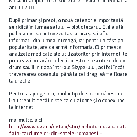
Nu se întâmplă într-o societate ideală, ci în România
anului 2011.
După primar şi preot, o nouă categorie importantă
se ridică în lumea satului – bibliotecarul. El îi ajută
pe localnici să butoneze tastatura şi să afle
informaţii din lumea întreagă, iar pentru a câştiga
popularitate, are ca armă informaţia. El primeşte
analizele medicale ale utilizatorilor prin internet, le
printează hotărâri judecătoreşti ce îi scutesc de un
drum sau îi iniţiază într-ale Skype-ului, astfel încât
traversarea oceanului până la cei dragi să fie floare
la ureche.
Pentru a ajunge aici, noului tip de sat românesc nu
i-au trebuit decât nişte calculatoare şi o conexiune
la Internet.
mai multe, aici:
http://www.evz.ro/detalii/stiri/bibliotecile-au-luat-
fata-carciumelor-din-satele-romanesti-