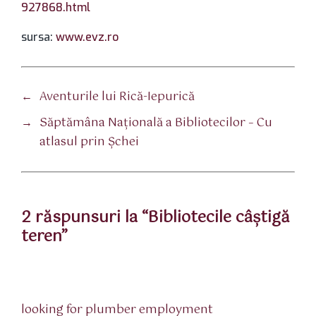
927868.html
sursa:
www.evz.ro
←
Aventurile lui Rică-Iepurică
→
Săptămâna Naţională a Bibliotecilor – Cu
atlasul prin Şchei
2 răspunsuri la “Bibliotecile câştigă
teren”
spune:
looking for plumber employment