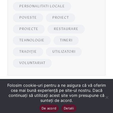
PERSONALITATI LOCALE
POVESTE
PROIECT
PROIECTE
RESTAURARE
TEHNOLOGIE
TINERI
TRADIȚIE
UTILIZATORI
VOLUNTARIAT
Folosim cookie-uri pentru a ne asigura că vă oferim
cea mai bună experiență pe site-ul nostru. Dacă
continuați să utilizați acest site vom presupune că
sunteți de acord.
Copyright
©
2026
Biblioteca Județeană
Sus
↑
De acord
Detalii