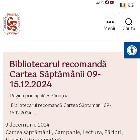
Mail
Instagram
Facebook
YouTube
Meniu
Caută
Instrumente pentru accesibilitate
Bibliotecarul recomandă
Cartea Săptămânii 09-
15.12.2024
Pagina principală
Părinţi
Bibliotecarul recomandă Cartea Săptămânii 09-
15.12.2024 ...
9 decembrie 2024
ată
Cartea săptămânii
,
Campanie
,
Lectură
,
Părinţi
,
rticol
ategorii