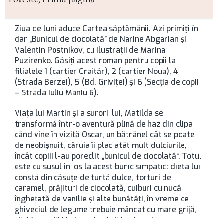
Poveste
,
Prima pagină
Ziua de luni aduce Cartea săptămânii. Azi primiţi în
dar „Bunicul de ciocolată” de Narine Abgarian şi
Valentin Postnikov, cu ilustraţii de Marina
Puzirenko. Găsiţi acest roman pentru copii la
filialele 1 (cartier Craităr), 2 (cartier Noua), 4
(Strada Berzei), 5 (Bd. Griviţei) şi 6 (Secţia de copii
– Strada Iuliu Maniu 6).
Viața lui Martin și a surorii lui, Matilda se
transformă într-o aventură plină de haz din clipa
când vine în vizită Oscar, un bătrânel cât se poate
de neobișnuit, căruia îi plac atât mult dulciurile,
încât copiii l-au poreclit „bunicul de ciocolată“. Totul
este cu susul în jos la acest bunic simpatic: dieta lui
constă din căsuțe de turtă dulce, torturi de
caramel, prăjituri de ciocolată, cuiburi cu nucă,
înghețată de vanilie și alte bunătăți, în vreme ce
ghiveciul de legume trebuie mâncat cu mare grijă,