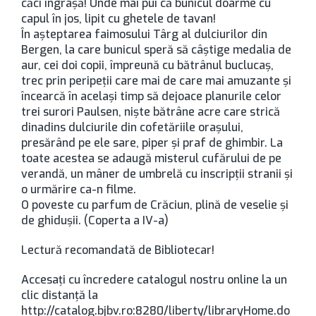
căci îngrașă! Unde mai pui că bunicul doarme cu
capul în jos, lipit cu ghetele de tavan!
În așteptarea faimosului Târg al dulciurilor din
Bergen, la care bunicul speră să câștige medalia de
aur, cei doi copii, împreună cu bătrânul buclucaș,
trec prin peripeții care mai de care mai amuzante și
încearcă în același timp să dejoace planurile celor
trei surori Paulsen, niște bătrâne acre care strică
dinadins dulciurile din cofetăriile orașului,
presărând pe ele sare, piper și praf de ghimbir. La
toate acestea se adaugă misterul cufărului de pe
verandă, un mâner de umbrelă cu inscripții stranii și
o urmărire ca-n filme.
O poveste cu parfum de Crăciun, plină de veselie și
de ghidușii. (Coperta a IV-a)
Lectură recomandată de Bibliotecar!
Accesaţi cu încredere catalogul nostru online la un
clic distanţă la
http://catalog.bjbv.ro:8280/liberty/libraryHome.do