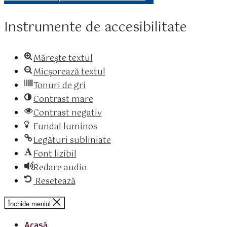
Instrumente de accesibilitate
Mărește textul
Micșorează textul
Tonuri de gri
Contrast mare
Contrast negativ
Fundal luminos
Legături subliniate
Font lizibil
Redare audio
Resetează
Închide meniul
Acasă