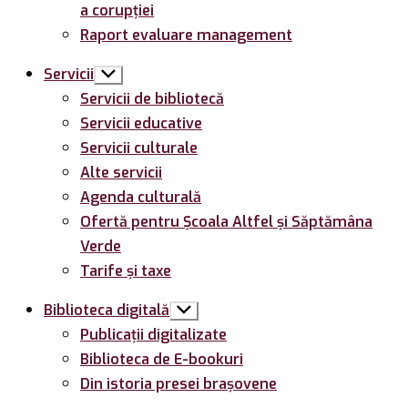
a corupției
Raport evaluare management
Servicii
Arată
submeniul
Servicii de bibliotecă
Servicii educative
Servicii culturale
Alte servicii
Agenda culturală
Ofertă pentru Şcoala Altfel și Săptămâna
Verde
Tarife și taxe
Biblioteca digitală
Arată
submeniul
Publicații digitalizate
Biblioteca de E-bookuri
Din istoria presei brașovene