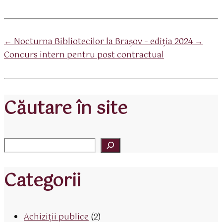
Sari
la
navigare
←
Nocturna Bibliotecilor la Braşov – ediţia 2024
→
Concurs intern pentru post contractual
Căutare în site
Categorii
Achiziții publice
(2)