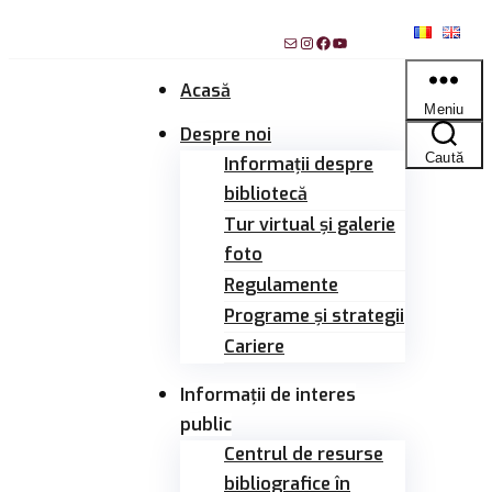
Sari
Mail
Instagram
Facebook
YouTube
la
conținut
Acasă
Meniu
Despre noi
Caută
Informații despre
bibliotecă
Tur virtual și galerie
foto
Regulamente
Programe și strategii
Cariere
Informații de interes
public
Centrul de resurse
bibliografice în