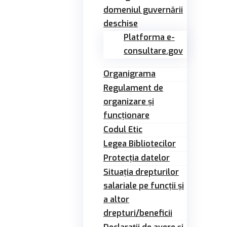
domeniul guvernării
deschise
Platforma e-
consultare.gov
Organigrama
Regulament de
organizare și
funcționare
Codul Etic
Legea Bibliotecilor
Protecția datelor
Situația drepturilor
salariale pe funcții și
a altor
drepturi/beneficii