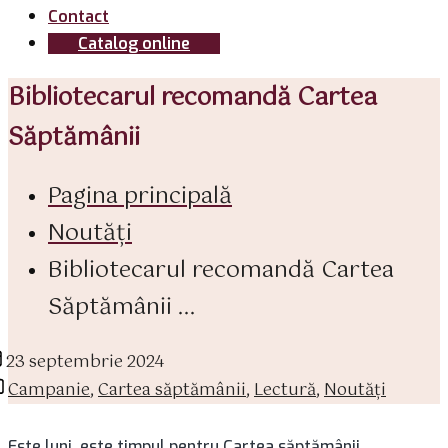
Contact
Catalog online
Bibliotecarul recomandă Cartea
Săptămânii
Pagina principală
Noutăți
Bibliotecarul recomandă Cartea
Săptămânii ...
ată
23 septembrie 2024
ticol
tegorii
Campanie
,
Cartea săptămânii
,
Lectură
,
Noutăți
Este luni, este timpul pentru Cartea săptămânii.