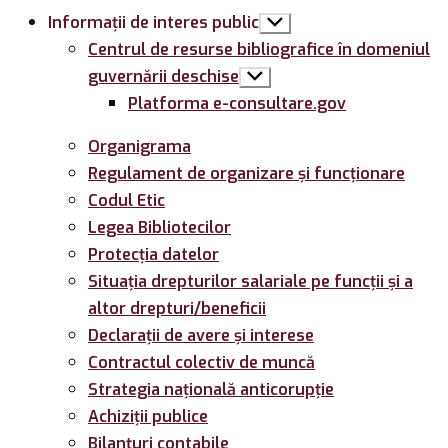
Informații de interes public
Arată
submeniul
Centrul de resurse bibliografice în domeniul
guvernării deschise
Arată
submeniul
Platforma e-consultare.gov
Organigrama
Regulament de organizare și funcționare
Codul Etic
Legea Bibliotecilor
Protecția datelor
Situația drepturilor salariale pe funcții și a
altor drepturi/beneficii
Declarații de avere și interese
Contractul colectiv de muncă
Strategia națională anticorupție
Achiziții publice
Bilanțuri contabile