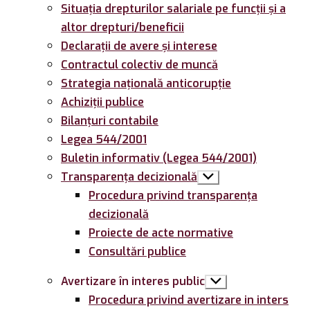
Situația drepturilor salariale pe funcții și a
altor drepturi/beneficii
Declarații de avere și interese
Contractul colectiv de muncă
Strategia națională anticorupție
Achiziții publice
Bilanțuri contabile
Legea 544/2001
Buletin informativ (Legea 544/2001)
Transparența decizională
Arată
submeniul
Procedura privind transparența
decizională
Proiecte de acte normative
Consultări publice
Avertizare în interes public
Arată
submeniul
Procedura privind avertizare in inters