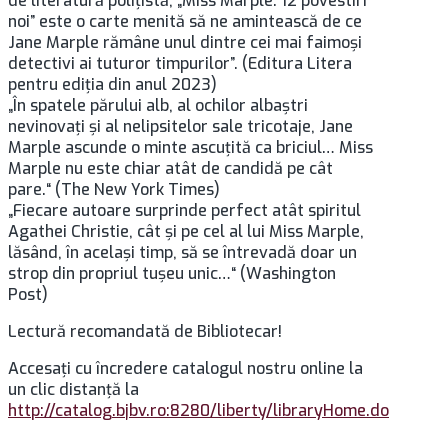
de literatură poliţistă, „Miss Marple. 12 povestiri
noi” este o carte menită să ne amintească de ce
Jane Marple rămâne unul dintre cei mai faimoşi
detectivi ai tuturor timpurilor”. (Editura Litera
pentru ediţia din anul 2023)
„În spatele părului alb, al ochilor albaştri
nevinovaţi şi al nelipsitelor sale tricotaje, Jane
Marple ascunde o minte ascuţită ca briciul… Miss
Marple nu este chiar atât de candidă pe cât
pare.“ (The New York Times)
„Fiecare autoare surprinde perfect atât spiritul
Agathei Christie, cât şi pe cel al lui Miss Marple,
lăsând, în acelaşi timp, să se întrevadă doar un
strop din propriul tuşeu unic…“ (Washington
Post)
Lectură recomandată de Bibliotecar!
Accesaţi cu încredere catalogul nostru online la
un clic distanţă la
http://catalog.bjbv.ro:8280/liberty/libraryHome.do