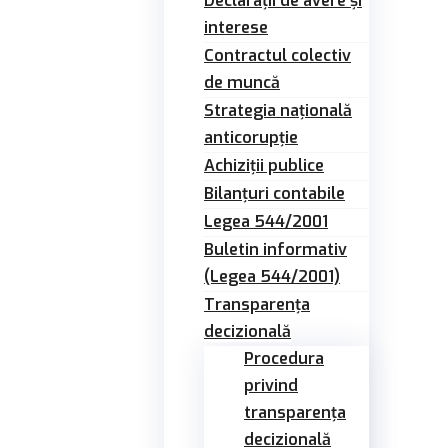
Declarații de avere și
interese
Contractul colectiv
de muncă
Strategia națională
anticorupție
Achiziții publice
Bilanțuri contabile
Legea 544/2001
Buletin informativ
(Legea 544/2001)
Transparența
decizională
Procedura
privind
transparența
decizională