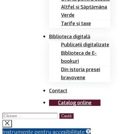
Altfel și Săptămâna
Verde
Tarife și taxe
Biblioteca digitală
Publicații digitalizate
Biblioteca de E-
bookuri
Din istoria presei
brașovene
Contact
Catalog online
Caută
după:
Închide
căutarea
Instrumente pentru accesibilitate