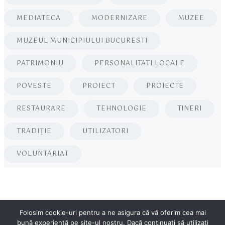
MEDIATECA
MODERNIZARE
MUZEE
MUZEUL MUNICIPIULUI BUCURESTI
PATRIMONIU
PERSONALITATI LOCALE
POVESTE
PROIECT
PROIECTE
RESTAURARE
TEHNOLOGIE
TINERI
TRADIȚIE
UTILIZATORI
VOLUNTARIAT
Folosim cookie-uri pentru a ne asigura că vă oferim cea mai
bună experiență pe site-ul nostru. Dacă continuați să utilizați