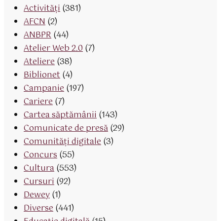
Activităţi
(381)
AFCN
(2)
ANBPR
(44)
Atelier Web 2.0
(7)
Ateliere
(38)
Biblionet
(4)
Campanie
(197)
Cariere
(7)
Cartea săptămânii
(143)
Comunicate de presă
(29)
Comunități digitale
(3)
Concurs
(55)
Cultura
(553)
Cursuri
(92)
Dewey
(1)
Diverse
(441)