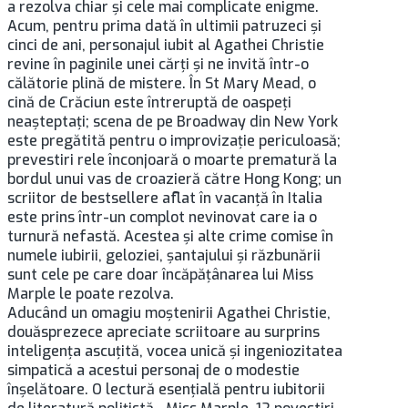
a rezolva chiar şi cele mai complicate enigme.
Acum, pentru prima dată în ultimii patruzeci şi
cinci de ani, personajul iubit al Agathei Christie
revine în paginile unei cărţi şi ne invită într-o
călătorie plină de mistere. În St Mary Mead, o
cină de Crăciun este întreruptă de oaspeţi
neaşteptaţi; scena de pe Broadway din New York
este pregătită pentru o improvizaţie periculoasă;
prevestiri rele înconjoară o moarte prematură la
bordul unui vas de croazieră către Hong Kong; un
scriitor de bestsellere aflat în vacanţă în Italia
este prins într-un complot nevinovat care ia o
turnură nefastă. Acestea şi alte crime comise în
numele iubirii, geloziei, şantajului şi răzbunării
sunt cele pe care doar încăpăţânarea lui Miss
Marple le poate rezolva.
Aducând un omagiu moştenirii Agathei Christie,
douăsprezece apreciate scriitoare au surprins
inteligenţa ascuţită, vocea unică şi ingeniozitatea
simpatică a acestui personaj de o modestie
înşelătoare. O lectură esenţială pentru iubitorii