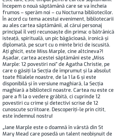
Începem o nouă săptămână care se va încheia
frumos – sperăm noi – cu Nocturna bibliotecilor.
În acord cu tema acestui eveniment, bibliotecarii
au ales cartea săptămânii, al cărui personaj
principal îl veţi recunoaşte din prima: o bătrânică
isteaţă, spirituală, un pic băgăcioasă, ironică şi
diplomată, pe scurt cu o minte brici de iscusită.
Aţi ghicit, este Miss Marple, cine altcineva?!
Aşadar, cartea acestei săptămâni este „Miss
Marple: 12 povestiri noi” de Agatha Christie, pe
care o găsiţi la Secţia de împrumut şi la absolut
toate filialele noastre, de la 1 la 6 şi este
disponibilă şi în versiune maghiară, la Secţia
maghiară a bibliotecii noastre. Cartea nu este ce
pare a fi la o vedere grăbită, ci cuprinde 12
povestiri cu crime şi detectivi scrise de 12
cunoscute scriitoare. Descoperiţi-le prin citit,
este îndemnul nostru!
„Jane Marple este o doamnă în vârstă din St
Mary Mead care posedă un talent neobişnuit de