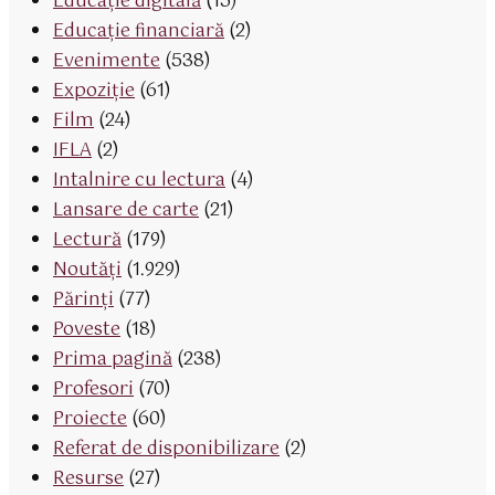
Educaţie digitală
(15)
Educaţie financiară
(2)
Evenimente
(538)
Expoziție
(61)
Film
(24)
IFLA
(2)
Intalnire cu lectura
(4)
Lansare de carte
(21)
Lectură
(179)
Noutăți
(1.929)
Părinţi
(77)
Poveste
(18)
Prima pagină
(238)
Profesori
(70)
Proiecte
(60)
Referat de disponibilizare
(2)
Resurse
(27)