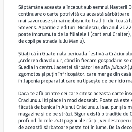
Săptămâna aceasta a început sub semnul Naşterii D
continuare o carte potrivită cu această sărbătoare: 
mai savuroase şi mai neobişnuite tradiţii din toată l
Stevens. Apariţie a editurii Niculescu, din anul 202
poate împrumuta de la filialele 1 (cartierul Craiter),
de copii pe strada Iuliu Maniu).
Știaţi că în Guatemala perioada festivă a Crăciunulu
„Arderea diavolului”, când în fiecare gospodărie se 
Suedia în centrul acestei sărbători se află
julbock
(„
zgomotos și puțin înfricoșător, care merge din casă
în Japonia preparatul care nu lipsește de pe nicio m
Dacă te afli printre cei care citesc această carte 
Crăciunului îți place în mod deosebit. Poate că este 
făcută de bunica în Ajunul Crăciunului sau pur și si
magazine și de pe străzi. Sigur există o tradiție de
profund. În cele 240 pagini ale cărţii, vei descoperi
de această sărbătoare peste tot în lume. De la decor