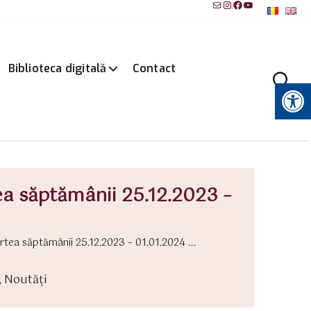
Mail
Instagram
Facebook
YouTube
Biblioteca digitală
Contact
Instrumente pentru accesibilitate
ea săptămânii 25.12.2023 –
tea săptămânii 25.12.2023 – 01.01.2024 ...
,
Noutăți