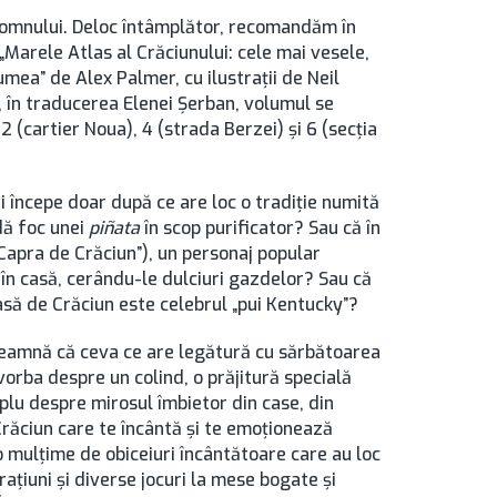
omnului. Deloc întâmplător, recomandăm în
„Marele Atlas al Crăciunului: cele mai vesele,
umea” de Alex Palmer, cu ilustraţii de Neil
2, în traducerea Elenei Şerban, volumul se
 2 (cartier Noua), 4 (strada Berzei) şi 6 (secţia
i începe doar după ce are loc o tradiție numită
dă foc unei
piñata
în scop purificator? Sau că în
Capra de Crăciun”), un personaj popular
 în casă, cerându-le dulciuri gazdelor? Sau că
asă de Crăciun este celebrul „pui Kentucky”?
înseamnă că ceva ce are legătură cu sărbătoarea
vorba despre un colind, o prăjitură specială
mplu despre mirosul îmbietor din case, din
 Crăciun care te încântă şi te emoţionează
 o mulțime de obiceiuri încântătoare care au loc
ațiuni și diverse jocuri la mese bogate și