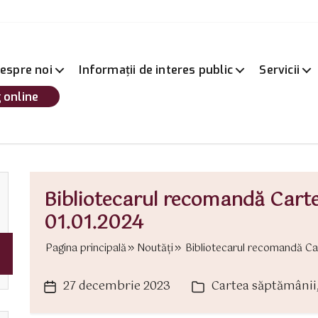
espre noi
Informații de interes public
Servicii
 online
Bibliotecarul recomandă Cart
01.01.2024
Pagina principală
Noutăți
Bibliotecarul recomandă Car
27 decembrie 2023
Cartea săptămânii
Dată
Categorii
articol