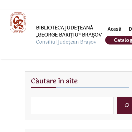
BIBLIOTECA JUDEȚEANĂ
Acasă
D
„GEORGE BARIŢIU‟ BRAŞOV
Catalog
Consiliul Județean Brașov
Căutare în site