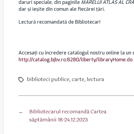
daruri speciale, din paginile
MARELUI ATLAS AL CR
dar și ieșite din comun ale fiecărei țări.
Lectură recomandată de Bibliotecar!
Accesaţi cu încredere catalogul nostru online la un c
http://catalog.bjbv.ro:8280/liberty/libraryHome.do
biblioteci publice
,
carte
,
lectura
Etichete
←
Bibliotecarul recomandă Cartea
săptămânii 18-24.12.2023