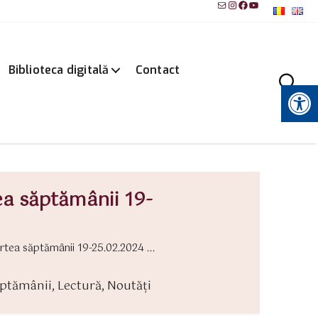
Mail
Instagram
Facebook
YouTube
Biblioteca digitală
Contact
Instrumente pentru accesibilitate
ea săptămânii 19-
tea săptămânii 19-25.02.2024 ...
ăptămânii
,
Lectură
,
Noutăți