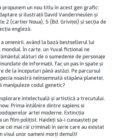
 propunem un nou titlu în acest gen grafic:
adaptare şi ilustraţii David Vandermeulen şi
le 2 (cartier Noua), 5 (Bd. Griviţei) şi secţia de
secţia engleză.
ă a omenirii, având la bază bestsellerul lui
mondial. În carte, un Yuval ficţional ne
d Pământul alături de o sumedenie de personaje
inundate de informaţii, fac un pas în spate şi
e de la începuturi până astăzi. Pe parcursul
s specia noastră neînsemnată stăpâna planetei,
să manipuleze codul genetic?
xplorare intelectuală şi artistică a trecutului.
ow. Prima întâlnire dintre sapiens si
podoperelor artei moderne. Extincţia
 un film poliţist. Haideţi să-i cunoaşteţi pe
e cei mai răi criminali în serie care au existat
 în visul unor oameni morţi demult!