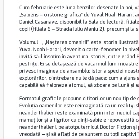
Cum februarie este luna benzilor desenate la noi, vă
„Sapiens – o istorie grafică” de Yuval Noah Harari, 
Daniel Casanave, disponibil la Sala de lectură, filiale
copii (filiala 6 – Strada Iuliu Maniu 2), precum şi la 
Volumul I , „Naşterea omenirii”, este istoria ilustrat
Yuval Noah Harari, devenit o carte-fenomen la nivel 
invită să-l însoţim în aventura istoriei, cutreierân
pestriţe. Ei se detaşează de vacarmul lumii noastre 
privesc imaginea de ansamblu: istoria speciei noastr
explorărilor, o întrebare nu le dă pace: cum a ajun
capabilă să fisioneze atomul, să zboare pe Lună şi 
Formatul grafic le propune cititorilor un nou tip de e
Evoluţia oamenilor este reimaginată ca un reality-sh
neanderthalieni este examinată prin intermediul ca
mamuţilor şi a tigrilor cu dinţi-sabie e repovestită ca
neanderthalieni, pe atotputernicul Doctor Ficţion şi p
vreodată – şi să aflaţi de ce suntem cu toţii captivi