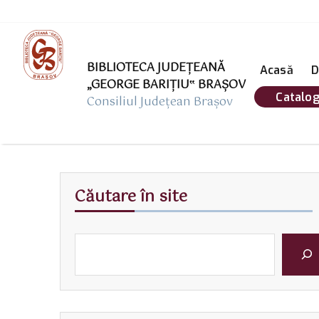
BIBLIOTECA JUDEȚEANĂ
Acasă
D
„GEORGE BARIŢIU‟ BRAŞOV
Catalog
Consiliul Județean Brașov
Căutare în site