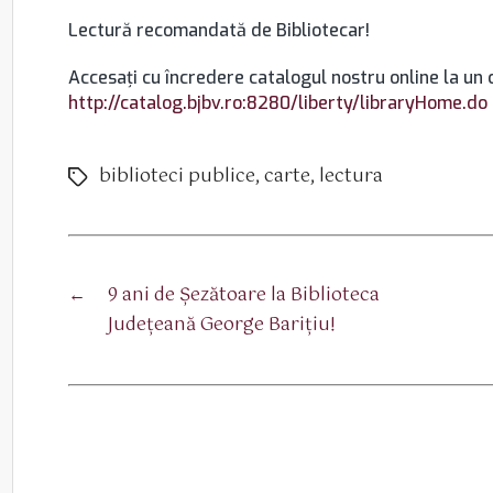
Lectură recomandată de Bibliotecar!
Accesaţi cu încredere catalogul nostru online la un c
http://catalog.bjbv.ro:8280/liberty/libraryHome.do
biblioteci publice
,
carte
,
lectura
Etichete
←
9 ani de Șezătoare la Biblioteca
Județeană George Barițiu!