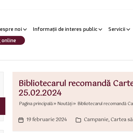
espre noi
Informații de interes public
Servicii
 online
Bibliotecarul recomandă Cart
25.02.2024
Pagina principală
Noutăți
Bibliotecarul recomandă Car
19 februarie 2024
Campanie
,
Cartea s
Dată
Categorii
articol